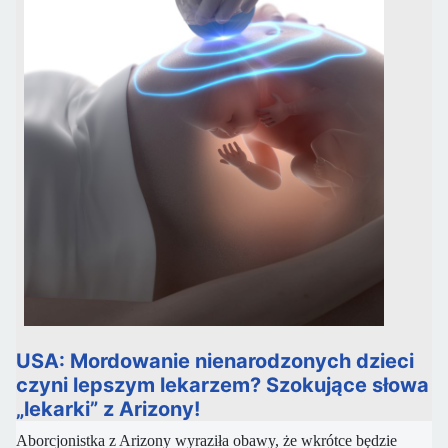
USA: Mordowanie nienarodzonych dzieci
czyni lepszym lekarzem? Szokujące słowa
„lekarki” z Arizony!
Aborcjonistka z Arizony wyraziła obawy, że wkrótce będzie