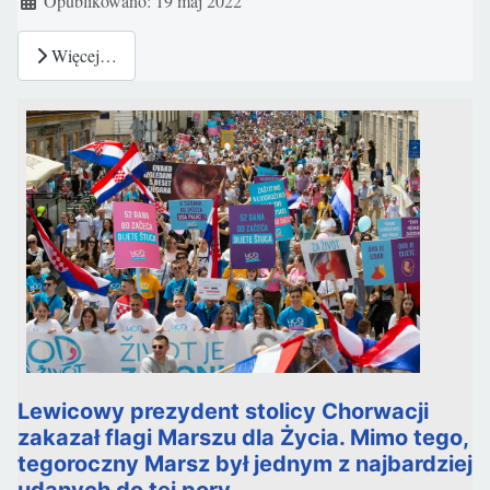
Opublikowano: 19 maj 2022
Więcej…
Lewicowy prezydent stolicy Chorwacji
zakazał flagi Marszu dla Życia. Mimo tego,
tegoroczny Marsz był jednym z najbardziej
udanych do tej pory