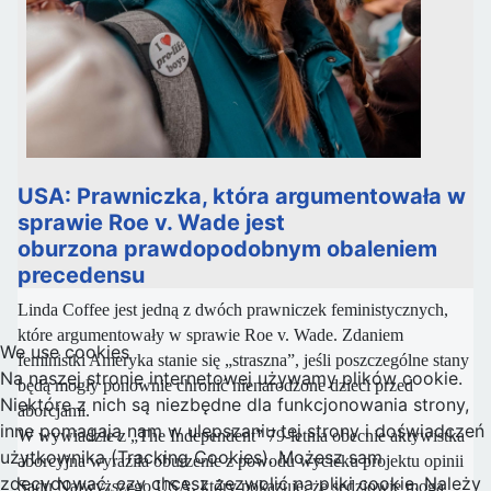
USA: Prawniczka, która argumentowała w
sprawie Roe v. Wade jest
oburzona prawdopodobnym obaleniem
precedensu
Linda Coffee jest jedną z dwóch prawniczek feministycznych,
które argumentowały w sprawie Roe v. Wade. Zdaniem
We use cookies
feministki ​​Ameryka stanie się „straszna”, jeśli poszczególne stany
Na naszej stronie internetowej używamy plików cookie.
będą mogły ponownie chronić nienarodzone dzieci przed
Niektóre z nich są niezbędne dla funkcjonowania strony,
aborcjami.
inne pomagają nam w ulepszaniu tej strony i doświadczeń
W wywiadzie z „The Independent” 79-letnia obecnie aktywistka
użytkownika (Tracking Cookies). Możesz sam
aborcyjna wyraziła oburzenie z powodu wycieku projektu opinii
zdecydować, czy chcesz zezwolić na pliki cookie. Należy
Sądu Najwyższego USA, który pokazuje, że sędziowie mogą