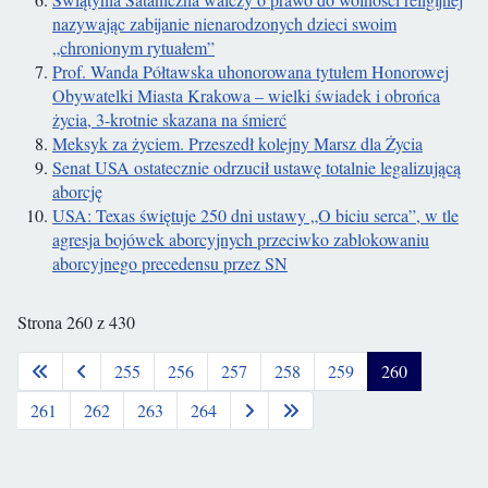
nazywając zabijanie nienarodzonych dzieci swoim
„chronionym rytuałem”
Prof. Wanda Półtawska uhonorowana tytułem Honorowej
Obywatelki Miasta Krakowa – wielki świadek i obrońca
życia, 3-krotnie skazana na śmierć
Meksyk za życiem. Przeszedł kolejny Marsz dla Życia
Senat USA ostatecznie odrzucił ustawę totalnie legalizującą
aborcję
USA: Texas świętuje 250 dni ustawy „O biciu serca”, w tle
agresja bojówek aborcyjnych przeciwko zablokowaniu
aborcyjnego precedensu przez SN
Strona 260 z 430
255
256
257
258
259
260
261
262
263
264