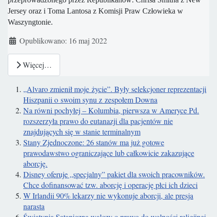
Jersey oraz i Toma Lantosa z Komisji Praw Człowieka w
Waszyngtonie.
Szczegóły
Opublikowano: 16 maj 2022
Więcej…
„Alvaro zmienił moje życie”. Były selekcjoner reprezentacji
Hiszpanii o swoim synu z zespołem Downa
Na równi pochyłej – Kolumbia, pierwsza w Ameryce Pd.
rozszerzyła prawo do eutanazji dla pacjentów nie
znajdujących się w stanie terminalnym
Stany Zjednoczone: 26 stanów ma już gotowe
prawodawstwo ograniczające lub całkowicie zakazujące
aborcję.
Disney oferuje „specjalny” pakiet dla swoich pracowników.
Chce dofinansować tzw. aborcję i operację płci ich dzieci
W Irlandii 90% lekarzy nie wykonuje aborcji, ale presja
narasta
Świątynia Sataniczna walczy o prawo do wolności religijnej