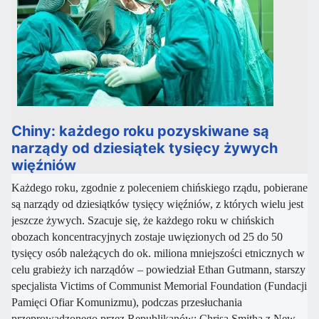
Chiny: każdego roku pozyskiwane są
narządy od dziesiątek tysięcy żywych
więźniów
Każdego roku, zgodnie z poleceniem chińskiego rządu, pobierane
są narządy od dziesiątków tysięcy więźniów, z których wielu jest
jeszcze żywych. Szacuje się, że każdego roku w chińskich
obozach koncentracyjnych zostaje uwięzionych od 25 do 50
tysięcy osób należących do ok. miliona mniejszości etnicznych w
celu grabieży ich narządów – powiedział Ethan Gutmann, starszy
specjalista Victims of Communist Memorial Foundation (Fundacji
Pamięci Ofiar Komunizmu), podczas przesłuchania
przeprowadzonego przez Republikanów: Chrisa Smitha z New