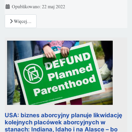
Szczegóły
Opublikowano: 22 maj 2022
Więcej…
USA: biznes aborcyjny planuje likwidację
kolejnych placówek aborcyjnych w
stanach: Indiana, Idaho i na Alasce – bo