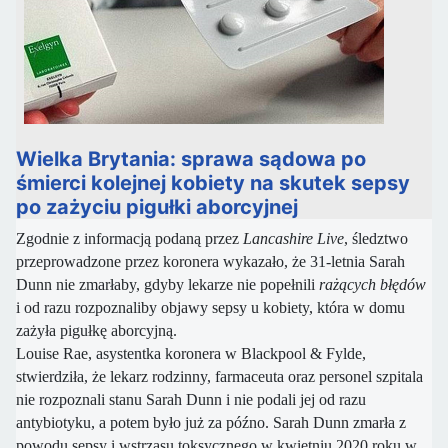
Wielka Brytania: sprawa sądowa po
śmierci kolejnej kobiety na skutek sepsy
po zażyciu pigułki aborcyjnej
Zgodnie z informacją podaną przez
Lancashire Live
, śledztwo
przeprowadzone przez koronera wykazało, że 31-letnia Sarah
Dunn nie zmarłaby, gdyby lekarze nie popełnili
rażących błędów
i od razu rozpoznaliby objawy sepsy u kobiety, która w domu
zażyła pigułkę aborcyjną.
Louise Rae, asystentka koronera w Blackpool & Fylde,
stwierdziła, że lekarz rodzinny, farmaceuta oraz personel szpitala
nie rozpoznali stanu Sarah Dunn i nie podali jej od razu
antybiotyku, a potem było już za późno. Sarah Dunn zmarła z
powodu sepsy i wstrząsu toksycznego w kwietniu 2020 roku w