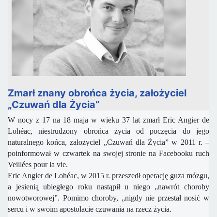
Zmarł znany obrońca życia, założyciel
„Czuwań dla Życia”
W nocy z 17 na 18 maja w wieku 37 lat zmarł Eric Angier de
Lohéac, niestrudzony obrońca życia od poczęcia do jego
naturalnego końca, założyciel „Czuwań dla Życia” w 2011 r. –
poinformował w czwartek na swojej stronie na Facebooku ruch
Veillées pour la vie.
Eric Angier de Lohéac, w 2015 r. przeszedł operację guza mózgu,
a jesienią ubiegłego roku nastąpił u niego „nawrót choroby
nowotworowej”. Pomimo choroby, „nigdy nie przestał nosić w
sercu i w swoim apostolacie czuwania na rzecz życia.