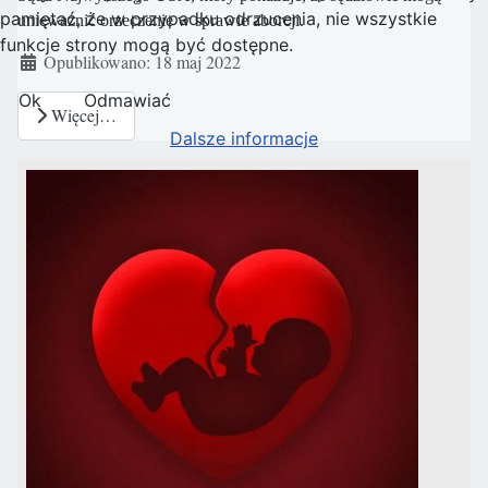
pamiętać, że w przypadku odrzucenia, nie wszystkie
unieważnić orzeczenie w sprawie aborcji.
funkcje strony mogą być dostępne.
Szczegóły
Opublikowano: 18 maj 2022
Ok
Odmawiać
Więcej…
Dalsze informacje