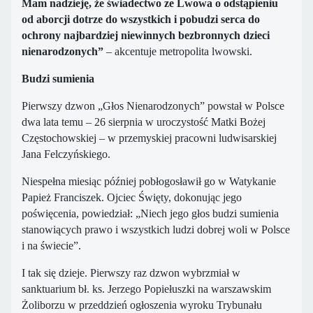
Mam nadzieję, że świadectwo ze Lwowa o odstąpieniu
od aborcji dotrze do wszystkich i pobudzi serca do
ochrony najbardziej niewinnych bezbronnych dzieci
nienarodzonych”
– akcentuje metropolita lwowski.
Budzi sumienia
Pierwszy dzwon „Głos Nienarodzonych” powstał w Polsce
dwa lata temu – 26 sierpnia w uroczystość Matki Bożej
Cz
ęstochowskiej – w przemyskiej pracowni ludwisarskiej
Jana Felczyńskiego.
Niespełna miesiąc później pobłogosławił go w Watykanie
Papież Franciszek. Ojciec Święty, dokonując jego
poświęcenia, powiedział: „Niech jego głos budzi sumienia
stanowiących prawo i wszystkich ludzi dobrej woli w Polsce
i na świecie”.
I tak się dzieje. Pierwszy raz dzwon wybrzmiał w
sanktuarium bł. ks. Jerzego Popiełuszki na warszawskim
Żoliborzu w przeddzień ogłoszenia wyroku Trybunału