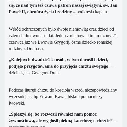
się, że nad tym też czuwa patron naszej świątyni, św. Jan
Paweł II, obrońca życia i rodziny
– podkreśla kapłan.
W
śr
ód ochrzczonych było dwoje niemowląt oraz dzieci od
czterech do dwunastu lat. Jedno z niemowląt to urodzony 21
czerwca już we Lwowie Grygorij, ósme dziecko romskiej
rodziny z Donbasu.
„Kolejnych dwadzieścia osób, w tym dorośli i dzieci,
podjęło przygotowania do przyjęcia chrztu świętego”
–
dzieli się ks. Grzegorz Draus.
Podczas liturgii chrztu do kościoła wszedł niezapowiedziany
wcześniej ks. bp Edward Kawa, biskup pomocniczy
lwowski.
„Spieszył się, bo rozwoził również nam pomoc
żywnościową, ale wygłosił piękną katechezę o chrzcie”
–