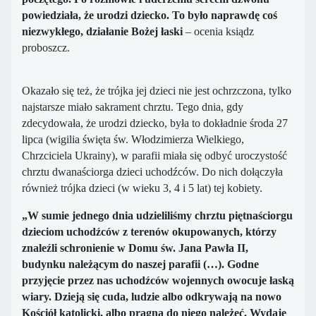
powiedziała, że urodzi dziecko. To było naprawdę coś
niezwykłego, działanie Bożej łaski
– ocenia ksiądz
proboszcz.
Okazało się też, że trójka jej dzieci nie jest ochrzczona, tylko
najstarsze miało sakrament chrztu. Tego dnia, gdy
zdecydowała, że urodzi dziecko, była to dokładnie środa 27
lipca (wigilia święta św. Włodzimierza Wielkiego,
Chrzciciela Ukrainy), w parafii miała się odbyć uroczystość
chrztu dwanaściorga dzieci uchodźców. Do nich dołączyła
również trójka dzieci (w wieku 3, 4 i 5 lat) tej kobiety.
„W sumie jednego dnia udzieliliśmy chrztu piętnaściorgu
dzieciom uchodźców z terenów okupowanych, którzy
znaleźli schronienie w Domu św. Jana Pawła II,
budynku należącym do naszej parafii (…). Godne
przyjęcie przez nas uchodźców wojennych owocuje łaską
wiary. Dzieją się cuda, ludzie albo odkrywają na nowo
Kościół katolicki, albo pragną do niego należeć. Wydaje