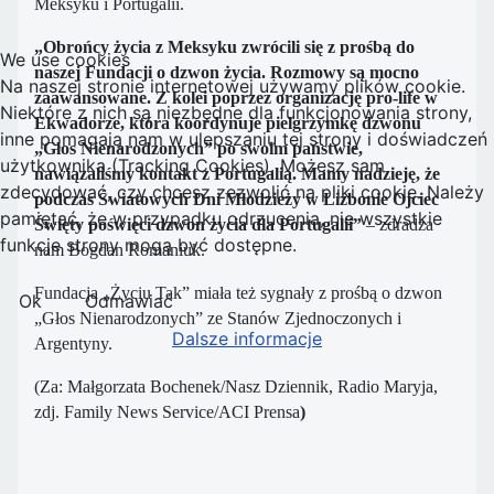
Meksyku i Portugalii.
„Obrońcy życia z Meksyku zwrócili się z prośbą do
We use cookies
naszej Fundacji o dzwon życia. Rozmowy są mocno
Na naszej stronie internetowej używamy plików cookie.
zaawansowane. Z kolei poprzez organizację pro-life w
Niektóre z nich są niezbędne dla funkcjonowania strony,
Ekwadorze, która koordynuje pielgrzymkę dzwonu
inne pomagają nam w ulepszaniu tej strony i doświadczeń
„Głos Nienarodzonych” po swoim państwie,
użytkownika (Tracking Cookies). Możesz sam
nawiązaliśmy kontakt z Portugalią. Mamy nadzieję, że
zdecydować, czy chcesz zezwolić na pliki cookie. Należy
podczas Światowych Dni Młodzieży w Lizbonie Ojciec
pamiętać, że w przypadku odrzucenia, nie wszystkie
Święty poświęci dzwon życia dla Portugalii”
– zdradza
funkcje strony mogą być dostępne.
nam Bogdan Romaniuk.
Fundacja „Życiu Tak” miała też sygnały z prośbą o dzwon
Ok
Odmawiać
„Głos Nienarodzonych” ze Stanów Zjednoczonych i
Dalsze informacje
Argentyny.
(Za: Małgorzata Bochenek/Nasz Dziennik, Radio Maryja,
zdj. Family News Service/ACI Prensa
)