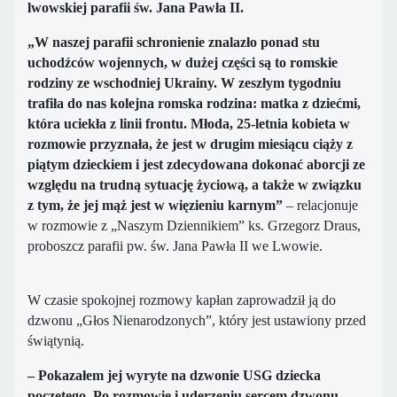
lwowskiej parafii św. Jana Pawła II.
„W naszej parafii schronienie znalazło ponad stu
uchodźców wojennych, w dużej
cz
ęści są to romskie
rodziny ze wschodniej Ukrainy. W zeszłym tygodniu
trafiła do nas kolejna romska rodzina: matka z dziećmi,
która uciekła z linii frontu. Młoda, 25-letnia kobieta w
rozmowie przyznała, że jest w drugim miesiącu ciąży z
piątym dzieckiem i jest zdecydowana dokonać aborcji ze
względu na trudną sytuację życiową, a także w związku
z tym, że jej mąż jest w więzieniu karnym”
– relacjonuje
w rozmowie z „Naszym Dziennikiem” ks. Grzegorz Draus,
proboszcz parafii pw. św. Jana Pawła II we Lwowie.
W czasie spokojnej rozmowy kapłan zaprowadził ją do
dzwonu „Głos Nienarodzonych”, który jest ustawiony przed
świątynią.
– Pokazałem jej wyryte na dzwonie USG dziecka
poczętego. Po rozmowie i uderzeniu sercem dzwonu