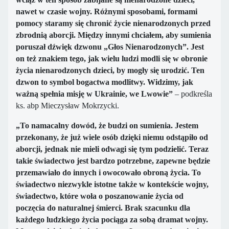
nawet w czasie wojny. Różnymi sposobami, formami
pomocy staramy się chronić życie nienarodzonych przed
zbrodnią aborcji. Między innymi chciałem, aby sumienia
poruszał dźwięk dzwonu „Głos Nienarodzonych”. Jest
on też znakiem tego, jak wielu ludzi modli się w obronie
życia nienarodzonych dzieci, by mogły się urodzić. Ten
dzwon to symbol bogactwa modlitwy. Widzimy, jak
ważną spełnia misję w Ukrainie, we Lwowie”
– podkreśla
ks. abp Mieczysław Mokrzycki.
„To namacalny dowód, że budzi on sumienia. Jestem
przekonany, że już wiele osób dzięki niemu odstąpiło od
aborcji, jednak nie mieli odwagi się tym podzielić. Teraz
takie świadectwo jest bardzo potrzebne, zapewne będzie
przemawiało do innych i owocowało obroną życia. To
świadectwo niezwykle istotne także w kontekście wojny,
świadectwo, które woła o poszanowanie życia od
poczęcia do naturalnej śmierci. Brak szacunku dla
każdego ludzkiego życia pociąga za sobą dramat wojny.