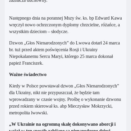
zaznacza duchowny.
Następnego dnia na porannej Mszy św. ks. bp Edward Kawa
wręczył nowo ochrzczonym dyplomy chrzcielne, różańce, a
wszystkim dzieciom – słodycze.
Dzwon „Głos Nienarodzonych” do Lwowa dotarł 24 marca
br. tuż przed aktem poświęcenia Rosji i Ukrainy
Niepokalanemu Sercu Maryi, którego 25 marca dokonał
papież Franciszek.
Ważne świadectwo
Kiedy w Polsce powstawał dzwon „Głos Nienarodzonych”
dla Ukrainy, nikt nie przypuszczał, że będzie tam
wprowadzany w czasie wojny. Prośbę o wykonanie dzwonu
przed rokiem skierował ks. abp Mieczysław Mokrzycki,
metropolita lwowski.
„W Ukrainie na ogromną skalę dokonywano aborcji i
wciąż w ten sposób zabijane są nienarodzone dzieci,