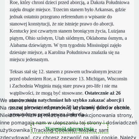
Roe, który chroni dzieci przed aborcją, a Dakota Południowa
zajęła drugie miejsce. Trzecim stanem było Arkansas, gdzie
jednak ostatnio przegrano referendum o wpisanie do
stanowej konstytucji, że nie istnieje prawo do aborcji.
Kentucky jest czwartym stanem broniącym życia, Luizjana
piątym, Ohio szóstym, Utah siódmym, Oklahoma ósmym, a
Alabama dziewiątym. W tym tygodniu Mississippi zajęło
dziesiąte miejsce, a Karolina Południowa znalazła się na
miejscu jedenastym.
Teksas stał się 12. stanem z prawem uchwalonym jeszcze
przed obaleniem Roe, a Tennessee 13. Michigan, Wisconsin
i Zachodnia Wirginia mają stare prawa pro-life i nie ma
wątpliwości, że mogą być stosowane.
Ostatecznie aż 26
We use cookies
stanów może natychmiast lub szybko zakazać aborcji i
Na naszej stronie internetowej używamy plików cookie.
po raz pierwszy od prawie 50 lat chronić dzieci w okresie
prenatalnym przed pewną śmiercią.
Niektóre z nich są niezbędne dla funkcjonowania strony,
inne pomagają nam w ulepszaniu tej strony i doświadczeń
Wspomóż obronę życia
użytkownika (Tracking Cookies). Możesz sam
zdecydować, czy chcesz zezwolić na pliki cookie. Należy