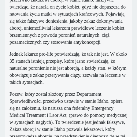
twierdząc, że naraża on życie kobiet, gdyż nie dopuszcza do
ratowania życia matki w sytuacjach krańcowych. Pojawiają
się także fałszywe doniesienia, jakoby zakaz dokonywania
aborcji uniemożliwiał lekarzom prawidłowe leczenie kobiet
brzemiennych z powodu poronień naturalnych, ciąż
pozamacicznych czy stosowania antykoncepcji.
Jednak lekarze pro-life potwierdzają, że tak nie jest. W około
35 stanach istnieją przepisy, które jasno stwierdzają, że
naturalne poronienie nie jest aborcją, a każdy stan, w którym
obowiązuje zakaz przerywania ciąży, zezwala na leczenie w
takich sytuacjach.
Pozew, który został złożony przez Departament
Sprawiedliwości przeciwko ustawie w stanie Idaho, opiera
się na założeniu, że narusza ona federalny Emergency
Medical Treatment i Laor Act, (prawo do pomocy medycznej
w sytuacjach nagłych). To twierdzenie jest jednak fałszywe,
Zakaz aborcji w stanie Idaho pozwala lekarzowi, który
przeprowadza aborcję, na przedstawienie diagnozy, że w tej