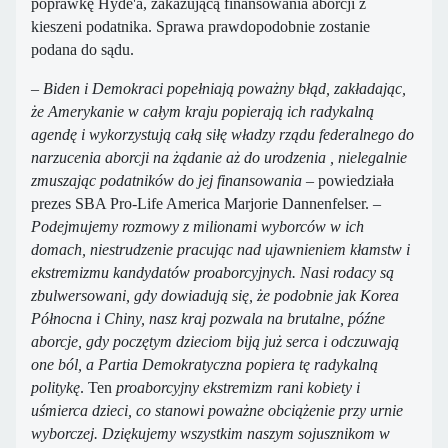
poprawkę Hyde'a, zakazującą finansowania aborcji z
kieszeni podatnika. Sprawa prawdopodobnie zostanie
podana do sądu.
–
Biden i Demokraci popełniają poważny błąd, zakładając,
że Amerykanie w całym kraju popierają ich radykalną
agendę i wykorzystują całą siłę władzy rządu federalnego do
narzucenia aborcji na żądanie aż do urodzenia , nielegalnie
zmuszając podatników do jej finansowania
– powiedziała
prezes SBA Pro-Life America Marjorie Dannenfelser. –
Podejmujemy rozmowy z
milionami wyborców w ich
domach, niestrudzenie pracując nad ujawnieniem kłamstw i
ekstremizmu kandydatów proaborcyjnych. Nasi rodacy są
zbulwersowani, gdy dowiadują się, że podobnie jak Korea
Północna i Chiny, nasz kraj pozwala na brutalne, późne
aborcje, gdy poczętym dzieciom biją już serca i odczuwają
one ból, a Partia Demokratyczna popiera tę radykalną
politykę
. Ten
proaborcyjny ekstremizm rani kobiety i
uśmierca dzieci, co stanowi poważne obciążenie przy urnie
wyborczej. Dziękujemy wszystkim naszym sojusznikom w