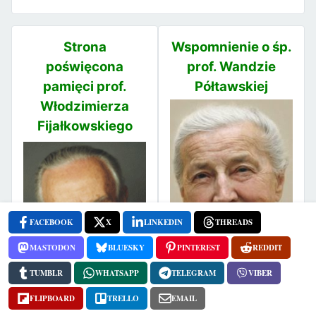
Strona
Wspomnienie o śp.
poświęcona
prof. Wandzie
pamięci prof.
Półtawskiej
Włodzimierza
Fijałkowskiego
FACEBOOK
X
LINKEDIN
THREADS
MASTODON
BLUESKY
PINTEREST
REDDIT
TUMBLR
WHATSAPP
TELEGRAM
VIBER
FLIPBOARD
TRELLO
EMAIL