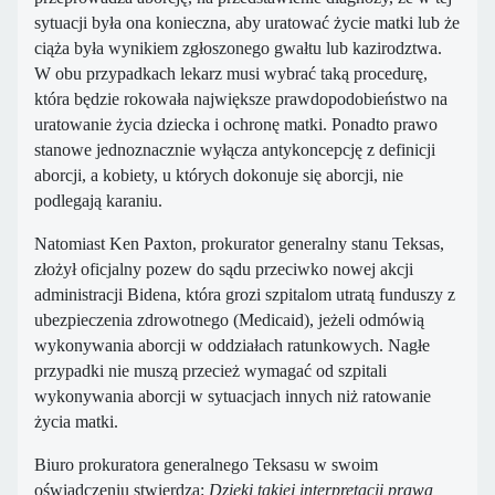
sytuacji była ona konieczna, aby uratować życie matki lub że
ciąża była wynikiem zgłoszonego gwałtu lub kazirodztwa.
W obu przypadkach lekarz musi wybrać taką procedurę,
która będzie rokowała największe prawdopodobieństwo na
uratowanie życia dziecka i ochronę matki. Ponadto prawo
stanowe jednoznacznie wyłącza antykoncepcję z definicji
aborcji, a kobiety, u których dokonuje się aborcji, nie
podlegają karaniu.
Natomiast Ken Paxton, prokurator generalny stanu Teksas,
złożył oficjalny pozew do sądu przeciwko nowej akcji
administracji Bidena, która grozi szpitalom utratą funduszy z
ubezpieczenia zdrowotnego (Medicaid), jeżeli odmówią
wykonywania aborcji w oddziałach ratunkowych. Nagłe
przypadki nie muszą przecież wymagać od szpitali
wykonywania aborcji w sytuacjach innych niż ratowanie
życia matki.
Biuro prokuratora generalnego Teksasu w swoim
oświadczeniu stwierdza:
Dzięki takiej interpretacji prawa,