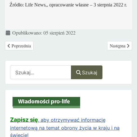
Źródło: Life News,, opracowanie własne – 3 sierpnia 2022 r.
Szczegóły
Opublikowano: 05 sierpień 2022
Poprzednia strona: „Puste gniazdo" chwyta za serce! Utwór o dzieciach, kt
Następna strona
Poprzednia
Następna
Szukaj
Szukaj
Zapisz się
, aby otrzymywać informację
internetową na temat obrony życia w kraju i na
świecie!