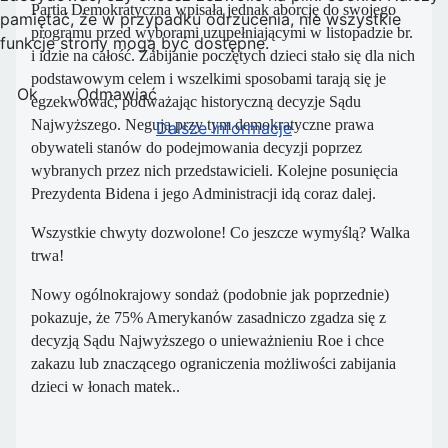
Partia Demokratyczna wpisała jednak aborcję do swojego
pamiętać, że w przypadku odrzucenia, nie wszystkie
programu przed wyborami uzupełniającymi w listopadzie br.
funkcje strony mogą być dostępne.
i idzie na całość. Zabijanie poczętych dzieci stało się dla nich
podstawowym celem i wszelkimi sposobami tarają się je
Ok
Odmawiać
egzekwować, podważając historyczną decyzje Sądu
Najwyższego. Negują przy tym demokratyczne prawa
Dalsze informacje
obywateli stanów do podejmowania decyzji poprzez
wybranych przez nich przedstawicieli. Kolejne posunięcia
Prezydenta Bidena i jego Administracji idą coraz dalej.
Wszystkie chwyty dozwolone! Co jeszcze wymyślą? Walka
trwa!
Nowy ogólnokrajowy sondaż (podobnie jak poprzednie)
pokazuje, że 75% Amerykanów zasadniczo zgadza się z
decyzją Sądu Najwyższego o unieważnieniu Roe i chce
zakazu lub znaczącego ograniczenia możliwości zabijania
dzieci w łonach matek..