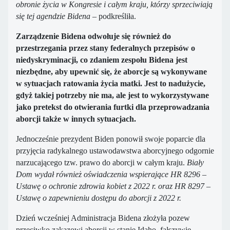
obronie życia w Kongresie i całym kraju, którzy sprzeciwiają
się tej agendzie Bidena
– podkreśliła.
Zarządzenie Bidena odwołuje się również do
przestrzegania przez stany federalnych przepisów o
niedyskryminacji, co zdaniem zespołu Bidena jest
niezbędne, aby upewnić się, że aborcje są wykonywane
w sytuacjach ratowania życia matki. Jest to nadużycie,
gdyż takiej potrzeby nie ma, ale jest to wykorzystywane
jako pretekst do otwierania furtki dla przeprowadzania
aborcji także w innych sytuacjach.
Jednocześnie prezydent Biden ponowił swoje poparcie dla
przyjęcia radykalnego ustawodawstwa aborcyjnego odgornie
narzucającego tzw. prawo do aborcji w całym kraju.
Biały
Dom wydał również oświadczenia wspierające HR 8296 –
Ustawę o ochronie zdrowia kobiet z 2022 r. oraz HR 8297 –
Ustawę o zapewnieniu dostępu do aborcji z 2022 r.
Dzień wcześniej Administracja Bidena złożyła pozew
przeciwko zakazowi aborcji w stanie Idaho, fałszywie