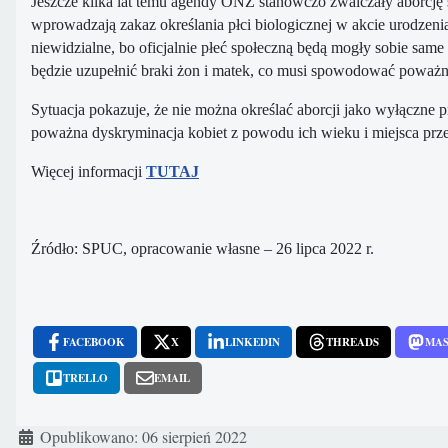
Jeszcze kilka lat temu agendy ONZ stanowczo zwalczały aborcję s
wprowadzają zakaz określania płci biologicznej w akcie urodzen
niewidzialne, bo oficjalnie płeć społeczną będą mogły sobie sa
będzie uzupełnić braki żon i matek, co musi spowodować poważn
Sytuacja pokazuje, że nie można określać aborcji jako wyłączne 
poważna dyskryminacja kobiet z powodu ich wieku i miejsca prz
Więcej informacji
TUTAJ
Źródło: SPUC, opracowanie własne – 26 lipca 2022 r.
FACEBOOK
X
LINKEDIN
THREADS
MA
TRELLO
EMAIL
Szczegóły
Opublikowano: 06 sierpień 2022