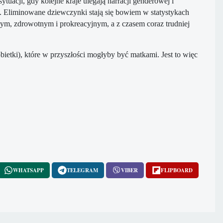
uacji, gdy kolejne kraje ulegają narracji genderowej i
ć. Eliminowane dziewczynki stają się bowiem w statystykach
nym, zdrowotnym i prokreacyjnym, a z czasem coraz trudniej
ietki), które w przyszłości mogłyby być matkami. Jest to więc
WHATSAPP
TELEGRAM
VIBER
FLIPBOARD