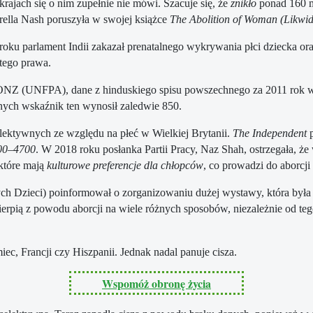
rajach się o nim zupełnie nie mówi. Szacuje się, że
znikło
ponad 160 m
orella Nash poruszyła w swojej książce
The Abolition of Woman (Likwid
ku parlament Indii zakazał prenatalnego wykrywania płci dziecka oraz
tego prawa.
NZ (UNFPA), dane z hinduskiego spisu powszechnego za 2011 rok wyk
nych wskaźnik ten wynosił zaledwie 850.
selektywnych ze względu na płeć w Wielkiej Brytanii.
The Independent
p
500–4700
. W 2018 roku posłanka Partii Pracy, Naz Shah, ostrzegała, że
 które mają
kulturowe preferencje dla chłopców
, co prowadzi do aborcj
Dzieci) poinformował o zorganizowaniu dużej wystawy, która była 
rpią z powodu aborcji na wiele różnych sposobów, niezależnie od tego
ec, Francji czy Hiszpanii. Jednak nadal panuje cisza.
Wspomóż obronę życia