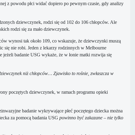
wnej z powodu płci widać dopiero po pewnym czasie, gdy analizy
zonych dziewczynek, rodzi się od 102 do 106 chłopców. Ale
skich rodzi się za mało dziewczynek.
pców wynosi tak około 109, co wskazuje, że dziewczynki muszą
c się nie robi. Jeden z lekarzy rodzinnych w Melbourne
 jeżeli badanie USG wykaże, że w łonie matki rozwija się
j dziewczynek niż chłopców… Zjawisko to rośnie, zwłaszcza w
chrony poczętych dziewczynek, w ramach programu opieki
 Bezinwazyjne badanie wykrywające płeć poczętego dziecka można
i dziecka za pomocą badania USG
powinno być zakazane – nie tylko