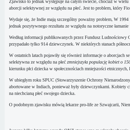
Zjawisko to jednak występuje na całym świecie, chociaż w wielu k
aborcji selektywnej ze względu na płeć. Jest to problem, który Fi
Wydaje się, że Indie mają szczególny poważny problem, W 1994 ro
jednak pozytywnego rezultatu ze względu na notoryczne łamanie 
Według informacji publikowanych przez Fundusz Ludnościowy O
przypadało tylko 914 dziewczynek. W niektórych stanach północ
W ostatnich latach pojawiły się również informacje o aborcjach 
selektywna ze względu na płeć
zmniejszyła populację kobiet o 1
kierunku płci dziecka w społecznościach mniejszości etnicznych,
W ubiegłym roku SPUC (Stowarzyszenie Ochrony Nienarodzonych 
abortowane w Indiach, ponieważ były dziewczynkami. Kobiety cie
na niechcianą płeć swojego dziecka.
O podobnym zjawisku mówią lekarze pro-life ze Szwajcarii, Niemi