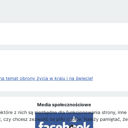
hie Battersbee. 12-latek został odłączony od aparatury podtrzymującej życie
a temat obrony życia w kraju i na świecie!
Media społecznościowe
ektóre z nich są niezbędne dla funkcjonowania strony, inn
zy chcesz zezwolić na pliki cookie. Należy pamiętać, że 