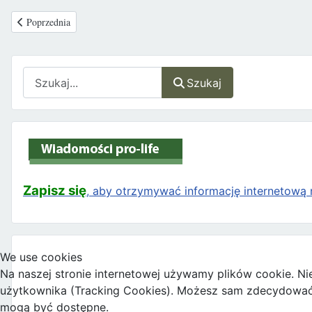
Poprzednia strona: Tryumf kultury śmierci w Wielkiej Brytanii: Zmarł Arc
Poprzednia
Szukaj
Szukaj
Zapisz się
, aby otrzymywać informację internetową n
We use cookies
Na naszej stronie internetowej używamy plików cookie. Ni
użytkownika (Tracking Cookies). Możesz sam zdecydować, c
mogą być dostępne.