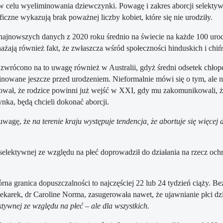
w celu wyeliminowania dziewczynki. Powagę i zakres aborcji selekty
iczne wykazują brak poważnej liczby kobiet, które się nie urodziły.
ajnowszych danych z 2020 roku średnio na świecie na każde 100 urod
ażają również fakt, że zwłaszcza wśród społeczności hinduskich i chiń
 zwrócono na to uwagę również w Australii, gdyż średni odsetek chło
inowane jeszcze przed urodzeniem. Nieformalnie mówi się o tym, ale ni
wał, że rodzice powinni już wejść w XXI, gdy mu zakomunikowali, że
nka, będą chcieli dokonać aborcji.
 uwagę, że
na terenie kraju występuje tendencja, że abortuje się więce
i selektywnej ze względu na płeć doprowadził do działania na rzecz o
órna granica dopuszczalności to najczęściej 22 lub 24 tydzień ciąży.
 lekarek, dr Caroline Norma, zasugerowała nawet, że ​​ujawnianie płc
ektywnej ze względu na płeć – ale dla wszystkich.