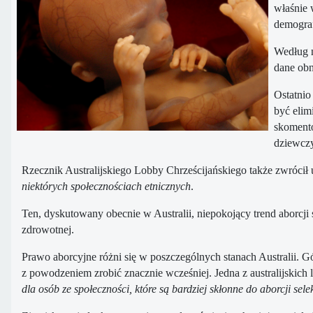
właśnie 
demograf
Według n
dane obn
Ostatnio
być elim
skomento
dziewczy
Rzecznik Australijskiego Lobby Chrześcijańskiego także zwrócił
niektórych społecznościach etnicznych
.
Ten, dyskutowany obecnie w Australii, niepokojący trend aborcj
zdrowotnej.
Prawo aborcyjne różni się w poszczególnych stanach Australii. G
z powodzeniem zrobić znacznie wcześniej. Jedna z australijskich
dla osób ze społeczności, które są bardziej skłonne do aborcji sel