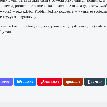
elektywną. Teraz zapadła cisza z powodu braku danych, ponieważ w syt
ia dziecka, problem formalnie znika. a nawet nie można go obserwowa
me wybrać w przyszłości. Problem jednak pozostaje w wymiarze społecz
e kryzys demograficzny.
prawo kobiet do wolnego wyboru, ponieważ giną dziewczynki (małe kob
ebywania.
STODON
BLUESKY
PINTEREST
REDDIT
TUMBLR