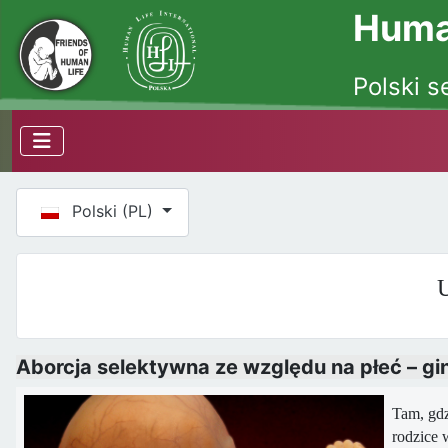
Human
Polski s
Wybierz swój język
Polski (PL)
U
Aborcja selektywna ze względu na płeć – gi
Tam, gdz
rodzice 