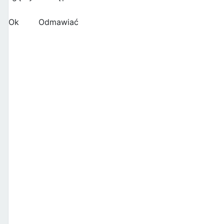
Ok
Odmawiać