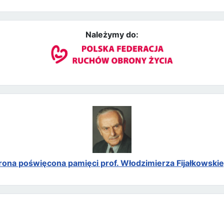
Należymy do:
rona poświęcona pamięci prof. Włodzimierza Fijałkowski