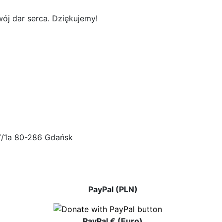
ój dar serca. Dziękujemy!
47/1a 80-286 Gdańsk
PayPal (PLN)
PayPal € (Euro)