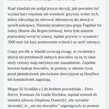
Rząd irlandzki nie podjął jeszcze decyzji, jaki powinien być
wymiar kary więzienia lub wysokość grzywny wobec tych,
którzy zdecydują się oferować alternatywę dla aborcji w
sposób pokojowy. Niemniej proaborcyjna grupa Together for
Safety (
Razem dla Bezpieczeństwa), która była autorem
poprzedniej wersji tej ustawy, żądała grzywny w wysokości
3000 euro lub kary pozbawienia wolności na sześć miesięcy.
Grupy pro-life w Irlandii zwracają uwagę, że zwolennicy
aborcji nie przedstawili żadnych dowodów na to, że takie
strefy cenzury mają merytoryczne uzasadnienie. Zupełnie
bowiem brakuje dowodów, że protesty w obronie życia
przed jakimikolwiek placówkami aborcyjnymi są obraźliwe
lub komukolwiek zagrażają.
Megan Ní Scealláin z Life Institute powiedziała: -
Drew
Harris,
Komisarz An Garda Síochána,
napisał wniosek do
ministra zdrowia [Stephena Donnelly], aby wyraźnie
stwierdzić, że „nie ma dowodów”
sugerujących, że protesty