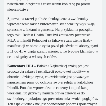
twierdzenia o nękaniu i zastraszaniu kobiet są po prostu
nieprawdziwe.
Sprawa ma raczej podłoże ideologiczne, a zwolennicy
wprowadzenia takich buforowych stref cenzury wysuwają
sprzeczne z faktami argumenty. Na przykład na początku
tego roku Belfast Health Trust był zmuszony przeprosić
MLA w Irlandii Północnej za fałszywe zawyżenie liczby
manifestacji w obronie życia przed placówkami aborcyjnymi
z 11 do 41 w ciągu sześciu miesięcy. To typowe kłamstwo w
celu osiągnięcia własnych celów.
Komentarz HLI – Polska:
Najbardziej szokująca jest
propozycja zakazu i penalizacji pokojowej modlitwy w
obronie ludzkiego życia, co ewidentnie jest poważnym
naruszeniem praw do ochrony swojej religii w katolickiej
Irlandii. Ponadto wprowadzanie cenzury i to pod karą
więzienia lub grzywny narusza prawa człowieka do
swobodnego, pokojowego prezentowania swoich poglądów.
Ten aspekt jednak nie jest podnoszony podczas społecznych