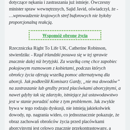
dotyczące nękania i zastraszania już istnieje. Ówczesny
minister spraw wewnętrznych, Sajid Javid, oświadczył, że -
…wprowadzenie krajowych stref buforowych nie byłoby
proporcjonalną reakcją
.
Wspomóż obronę życia
Rzeczniczka Right To Life UK, Catherine Robinson,
stwierdziła: - R
ząd irlandzki posuwa się w tej sprawie
znacznie dalej niż brytyjski. Za wszelką cenę chce zapobiec
pokojowym rozmowom z kobietami, podczas których
obrońcy życia oferują wszelką pomoc alternatywną dla
aborcji. Jak podkreślił Komisarz Gardy, „nie ma dowodów”
na zastraszanie lub groźby przed placówkami aborcyjnymi, a
nawet gdyby tak się zdarzyło, istniejące już ustawodawstwo
jest w stanie poradzić sobie z tym problemem.
Jak zwykle
bywa w tego rodzaju dyskusji, nie istnieją jakiekolwiek
dowody, np. nagrania wideo, co jednoznacznie pokazuje, że
obraz zachowań obrońców życia przed placówkami
aborcyjnymi jest celowo znacznie przekontrastowany, a