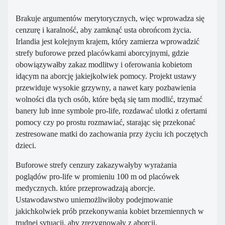
Brakuje argumentów merytorycznych, więc wprowadza się
cenzurę i karalność, aby zamknąć usta obrońcom życia.
Irlandia jest kolejnym krajem, który zamierza wprowadzić
strefy buforowe przed placówkami aborcyjnymi, gdzie
obowiązywałby zakaz modlitwy i oferowania kobietom
idącym na aborcję jakiejkolwiek pomocy. Projekt ustawy
przewiduje wysokie grzywny, a nawet kary pozbawienia
wolności dla tych osób, które będą się tam modlić, trzymać
banery lub inne symbole pro-life, rozdawać ulotki z ofertami
pomocy czy po prostu rozmawiać, starając się przekonać
zestresowane matki do zachowania przy życiu ich poczętych
dzieci.
Buforowe strefy cenzury zakazywałyby wyrażania
poglądów pro-life w promieniu 100 m od placówek
medycznych. które przeprowadzają aborcje.
Ustawodawstwo uniemożliwiłoby podejmowanie
jakichkolwiek prób przekonywania kobiet brzemiennych w
trudnej sytuacji, aby zrezygnowały z aborcji.