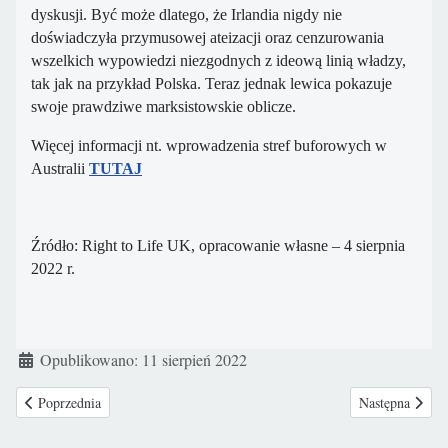
dyskusji. Być może dlatego, że Irlandia nigdy nie
doświadczyła przymusowej ateizacji oraz cenzurowania
wszelkich wypowiedzi niezgodnych z ideową linią władzy,
tak jak na przykład Polska. Teraz jednak lewica pokazuje
swoje prawdziwe marksistowskie oblicze.
Więcej informacji nt. wprowadzenia stref buforowych w
Australii
TUTAJ
Źródło: Right to Life UK, opracowanie własne – 4 sierpnia
2022 r.
Szczegóły
Opublikowano: 11 sierpień 2022
Poprzednia strona: Łódzcy lekarze z Centrum Zdrowia Matki Polki uratow
Następna strona
Poprzednia
Następna