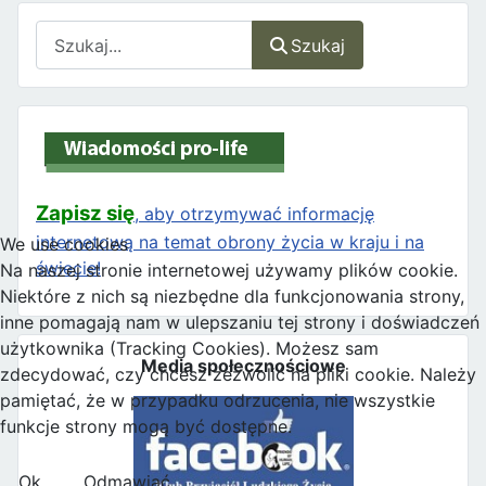
Szukaj
Szukaj
Zapisz się
, aby otrzymywać informację
internetową na temat obrony życia w kraju i na
We use cookies
świecie!
Na naszej stronie internetowej używamy plików cookie.
Niektóre z nich są niezbędne dla funkcjonowania strony,
inne pomagają nam w ulepszaniu tej strony i doświadczeń
użytkownika (Tracking Cookies). Możesz sam
Media społecznościowe
zdecydować, czy chcesz zezwolić na pliki cookie. Należy
pamiętać, że w przypadku odrzucenia, nie wszystkie
funkcje strony mogą być dostępne.
Ok
Odmawiać