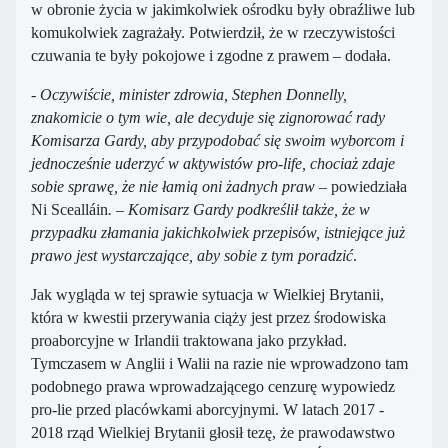
w obronie życia w jakimkolwiek ośrodku były obraźliwe lub
komukolwiek zagrażały. Potwierdził, że w rzeczywistości
czuwania te były pokojowe i zgodne z prawem – dodała.
-
Oczywiście, minister zdrowia, Stephen Donnelly,
znakomicie o tym wie, ale decyduje się zignorować rady
Komisarza Gardy, aby przypodobać się swoim wyborcom i
jednocześnie uderzyć w aktywistów pro-life, chociaż zdaje
sobie sprawę, że nie łamią oni żadnych praw
– powiedziała
Ni Scealláin
. – Komisarz Gardy podkreślił także, że w
przypadku złamania jakichkolwiek przepisów, istniejące już
prawo jest wystarczające, aby sobie z tym poradzić
.
Jak wygląda w tej sprawie sytuacja w Wielkiej Brytanii,
która w kwestii przerywania ciąży jest przez środowiska
proaborcyjne w Irlandii traktowana jako przykład.
Tymczasem w Anglii i Walii na razie nie wprowadzono tam
podobnego prawa wprowadzającego cenzurę wypowiedz
pro-lie przed placówkami aborcyjnymi. W latach 2017 -
2018 rząd Wielkiej Brytanii głosił tezę, że prawodawstwo