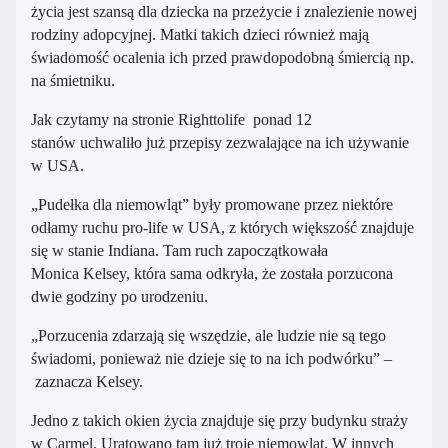
życia jest szansą dla dziecka na przeżycie i znalezienie nowej
rodziny adopcyjnej. Matki takich dzieci również mają
świadomość ocalenia ich przed prawdopodobną śmiercią np.
na śmietniku.
Jak czytamy na stronie Righttolife ponad 12
stanów uchwaliło już przepisy zezwalające na ich używanie
w USA.
„Pudełka dla niemowląt” były promowane przez niektóre
odłamy ruchu pro-life w USA, z których większość znajduje
się w stanie Indiana. Tam ruch zapoczątkowała
Monica Kelsey, która sama odkryła, że ​​została porzucona
dwie godziny po urodzeniu.
„Porzucenia zdarzają się wszędzie, ale ludzie nie są tego
świadomi, ponieważ nie dzieje się to na ich podwórku” –
zaznacza Kelsey.
Jedno z takich okien życia znajduje się przy budynku straży
w Carmel. Uratowano tam już troje niemowląt. W innych