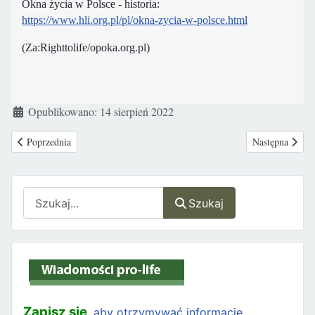
Okna życia w Polsce - historia:
https://www.hli.org.pl/pl/okna-zycia-w-polsce.html
(Za:Righttolife/opoka.org.pl)
Szczegóły
Opublikowano: 14 sierpień 2022
Poprzednia strona: Yvonne Nelson – afrykańska aktorka z Gany staje po str
Następna strona
Poprzednia
Następna
Szukaj
Szukaj
Zapisz się
, aby otrzymywać informację