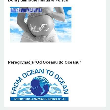
Peregrynacja "Od Oceanu do Oceanu"