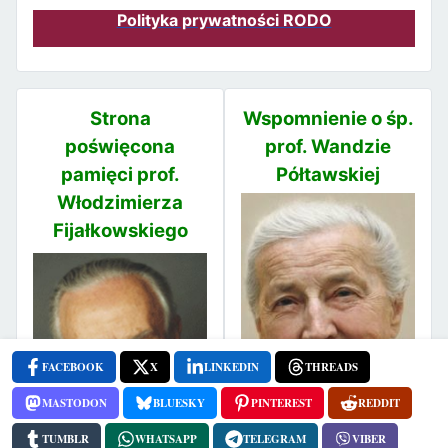
Polityka prywatności RODO
Strona
Wspomnienie o śp.
poświęcona
prof. Wandzie
pamięci prof.
Półtawskiej
Włodzimierza
Fijałkowskiego
FACEBOOK
X
LINKEDIN
THREADS
MASTODON
BLUESKY
PINTEREST
REDDIT
TUMBLR
WHATSAPP
TELEGRAM
VIBER