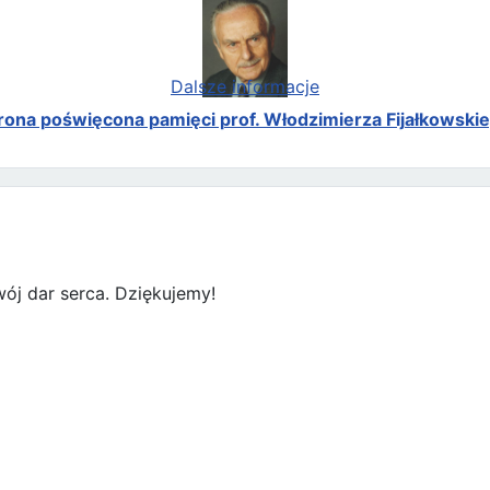
Dalsze informacje
rona poświęcona pamięci prof. Włodzimierza Fijałkowski
ój dar serca. Dziękujemy!