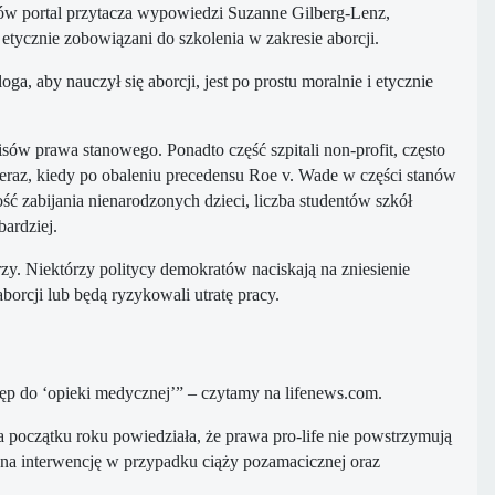
ów portal przytacza wypowiedzi Suzanne Gilberg-Lenz,
etycznie zobowiązani do szkolenia w zakresie aborcji.
, aby nauczył się aborcji, jest po prostu moralnie i etycznie
sów prawa stanowego. Ponadto część szpitali non-profit, często
Teraz, kiedy po obaleniu precedensu Roe v. Wade w części stanów
ć zabijania nienarodzonych dzieci, liczba studentów szkół
ardziej.
rzy. Niektórzy politycy demokratów naciskają na zniesienie
borcji lub będą ryzykowali utratę pracy.
tęp do ‘opieki medycznej’” – czytamy na lifenews.com.
początku roku powiedziała, że ​​prawa pro-life nie powstrzymują
ją na interwencję w przypadku ciąży pozamacicznej oraz