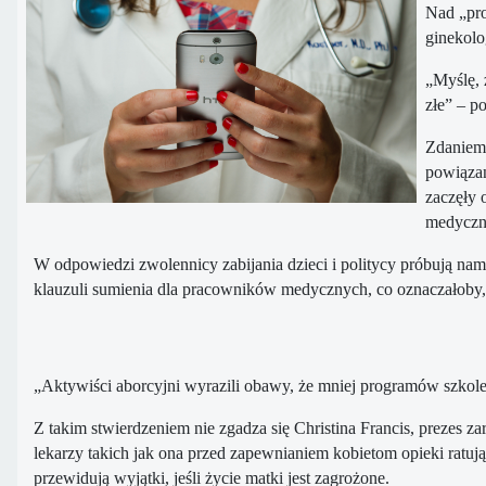
Nad „pro
ginekolo
„Myślę, 
złe” – p
Zdaniem 
powiązan
zaczęły 
medyczny
W odpowiedzi zwolennicy zabijania dzieci i politycy próbują namó
klauzuli sumienia dla pracowników medycznych, co oznaczałoby, że
„Aktywiści aborcyjni wyrazili obawy, że mniej programów szkolen
Z takim stwierdzeniem nie zgadza się Christina Francis, prezes 
lekarzy takich jak ona przed zapewnianiem kobietom opieki ratują
przewidują wyjątki, jeśli życie matki jest zagrożone.