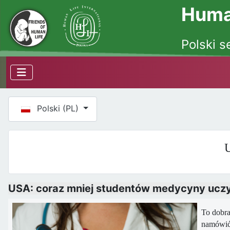
Human
Polski s
Wybierz swój język
Polski (PL)
U
USA: coraz mniej studentów medycyny uczy s
To dobra
namówić 