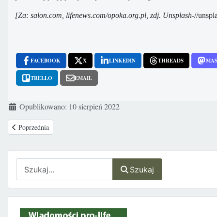
[Za: salon.com, lifenews.com/opoka.org.pl, zdj. Unsplash-
//unspl
FACEBOOK
X
LINKEDIN
THREADS
MA
TRELLO
EMAIL
Szczegóły
Opublikowano: 10 sierpień 2022
Poprzednia strona: Na ekrany amerykańskich kin wchodzi nowy film pro-l
Poprzednia
Szukaj
Szukaj