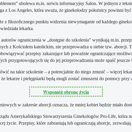
blemem” ubolewa m.in. serwis informacyjny Salon. W jednym z tekst
ga z Los Angeles, która uważa, że ginekolodzy położnicy powinni być 
że z filozoficznego punktu widzenia niewymaganie od każdego ginekologa
owiedziała lekarka.
autorów ograniczenia w „dostępie do szkolenia” wynikają m.in. przepi
ych z Kościołem katolickim, nie przeprowadza u siebie tzw. aborcji. 
obowiązywać przepisy zakazujące lub poważnie ograniczające możliwoś
ch przygotowujących się do jej przeprowadzania może spaść jeszcze b
wić na takie szkolenie – a potencjalnie do niego zmusić – więcej leka
 ​​lekarze i pielęgniarki będą mogli zostać zmuszeni do pomocy przy a
Wspomóż obronę życia
iowych w zakresie aborcji oznacza, że ​​mniej kobiet będzie miało dos
zarządu Amerykańskiego Stowarzyszenia Ginekologów Pro-Life, która na 
cej życie. Przepisy, które zabraniają lub ograniczają aborcje, zezwala