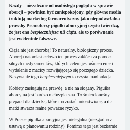
Każdy – niezależnie od osobistego poglądu w sprawie
aborcji – powinien być zaniepokojony, gdy główne media
traktują marketing farmaceutyczny jako niepodważalną
prawdę. Promotorzy pigułki aborcyjnej często twierdzą,
że jest ona
bezpieczniejsza niż ciąża
, ale to porównanie
jest ewidentnie fałszywe.
Ciąża nie jest chorobą! To naturalny, biologiczny proces.
Aborcja natomiast celowo ten proces zakłóca za pomocą
silnych medykamentów, których celem jest uśmiercenie i
wydalenie z macicy rozwijającego się poczętego dziecka.
Nazywanie tego
bezpieczniejszym
to czysta manipulacja.
Kobiety zasługują na prawdę, a nie na slogany. Pigułka
aborcyjna jest bardzo niebezpieczna. To śmiercionośny
preparat dla dziecka, które ma zostać unicestwione, a dla
matki stwarza realne poważne ryzyko.
W Polsce pigułka aborcyjna jest nielegalna (niezgodna z
ustawą o planowaniu rodziny). Pomimo tego jest bezkarnie