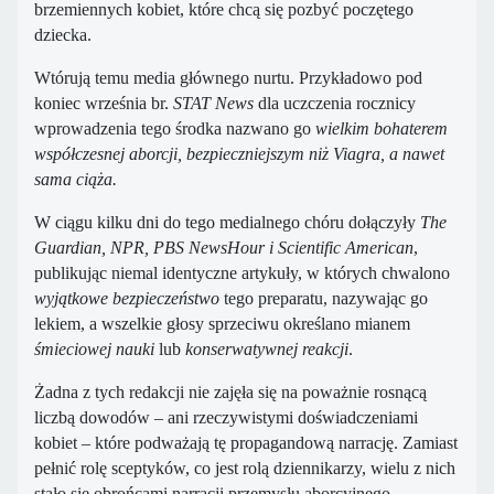
brzemiennych kobiet, które chcą się pozbyć poczętego
dziecka.
Wtórują temu media głównego nurtu. Przykładowo pod
koniec września br.
STAT News
dla uczczenia rocznicy
wprowadzenia tego środka nazwano go
wielkim bohaterem
współczesnej aborcji, bezpieczniejszym niż Viagra, a nawet
sama ciąża.
W ciągu kilku dni do tego medialnego chóru dołączyły
The
Guardian, NPR, PBS NewsHour i Scientific American
,
publikując niemal identyczne artykuły, w których chwalono
wyjątkowe bezpieczeństwo
tego preparatu, nazywając go
lekiem, a wszelkie głosy sprzeciwu określano mianem
śmieciowej nauki
lub
konserwatywnej reakcji
.
Żadna z tych redakcji nie zajęła się na poważnie rosnącą
liczbą dowodów – ani rzeczywistymi doświadczeniami
kobiet – które podważają tę propagandową narrację. Zamiast
pełnić rolę sceptyków, co jest rolą dziennikarzy, wielu z nich
stało się obrońcami narracji przemysłu aborcyjnego.