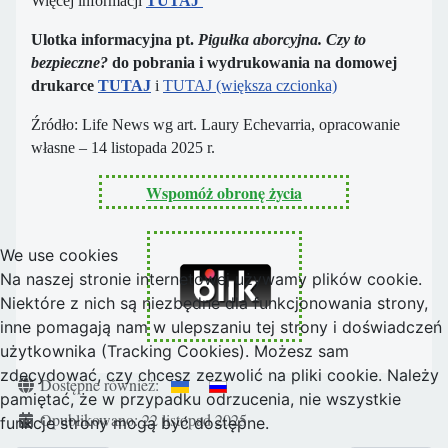
Więcej informacji
TUTAJ
Ulotka informacyjna pt.
Pigułka aborcyjna. Czy to
bezpieczne?
do pobrania i wydrukowania na domowej
drukarce
TUTAJ
i
TUTAJ (większa czcionka)
Źródło: Life News wg art. Laury Echevarria, opracowanie
własne – 14 listopada 2025 r.
Wspomóż obronę życia
We use cookies
Na naszej stronie internetowej używamy plików cookie.
Niektóre z nich są niezbędne dla funkcjonowania strony,
inne pomagają nam w ulepszaniu tej strony i doświadczeń
użytkownika (Tracking Cookies). Możesz sam
zdecydować, czy chcesz zezwolić na pliki cookie. Należy
Szczegóły
Dostępne również:
pamiętać, że w przypadku odrzucenia, nie wszystkie
Opublikowano: 22 listopad 2025
funkcje strony mogą być dostępne.