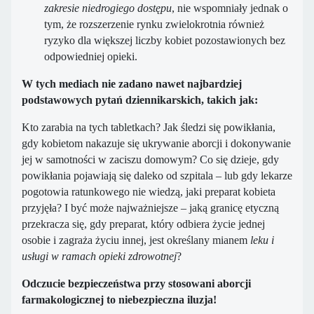
zakresie niedrogiego dostępu
, nie wspomniały jednak o
tym, że rozszerzenie rynku zwielokrotnia również
ryzyko dla większej liczby kobiet pozostawionych bez
odpowiedniej opieki.
W tych mediach nie zadano nawet najbardziej
podstawowych pytań dziennikarskich, takich jak:
Kto zarabia na tych tabletkach? Jak śledzi się powikłania,
gdy kobietom nakazuje się ukrywanie aborcji i dokonywanie
jej w samotności w zaciszu domowym? Co się dzieje, gdy
powikłania pojawiają się daleko od szpitala – lub gdy lekarze
pogotowia ratunkowego nie wiedzą, jaki preparat kobieta
przyjęła? I być może najważniejsze – jaką granicę etyczną
przekracza się, gdy preparat, który odbiera życie jednej
osobie i zagraża życiu innej, jest określany mianem
leku
i
usługi w ramach opieki zdrowotnej
?
Odczucie bezpieczeństwa przy stosowani aborcji
farmakologicznej to niebezpieczna iluzja!