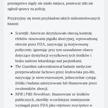
przestępstwo nigdy nie miało miejsca, ponieważ nikt nie
zgłosił sprawy na policję.
Przyjrzyjmy się trzem przykładom takich niekontrolowanych
historii:
Scientific American
skrytykowało obecną kontrolę
efektów stosowania pigułki aborcyjnej, wprowadzoną
obecnie przez FDA, nazywając ją
motywowaną
politycznie
, ignorując przy tym uzasadnione obawy
dotyczące dystrybucji wysyłkowej tych środków i
braku nadzoru lekarskiego nad pacjentkami.
The Guardian
zakwestionował badanie medyczne
przeprowadzone fachowo przez środowiska pro-life,
nazywając je
nierecenzowanym
, jednocześnie cytując
źródła i badania autoryzowane lub finansowane przez
zwolenników aborcji.
NPR
i
PBS NewsHour
, finansowane ze środków
publicznych, określiły wcześniejsze zmniejszenie
wymagań przez FDA jako
rutynowe zwycięstwo w