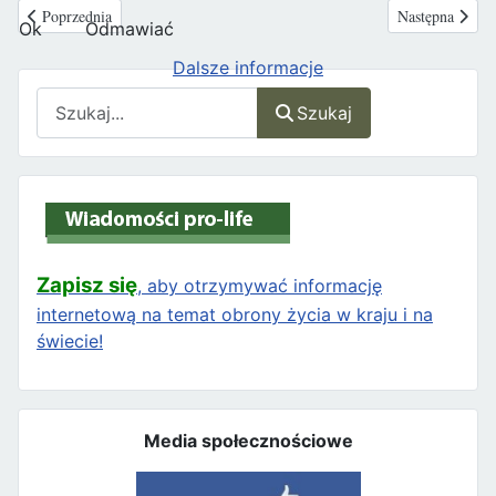
Poprzednia strona: Zaproszenie na spotkanie młodych pracowników służb
Następna strona
Poprzednia
Następna
Ok
Odmawiać
Dalsze informacje
Szukaj
Szukaj
Zapisz się
, aby otrzymywać informację
internetową na temat obrony życia w kraju i na
świecie!
Media społecznościowe