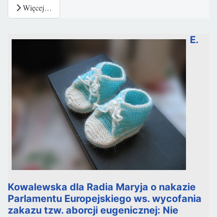
Więcej…
E.
Kowalewska dla Radia Maryja o nakazie
Parlamentu Europejskiego ws. wycofania
zakazu tzw. aborcji eugenicznej: Nie