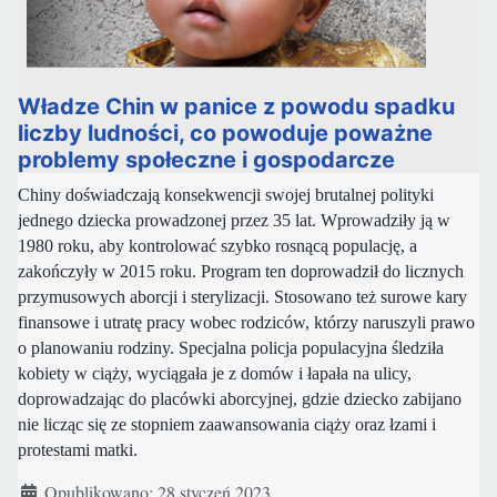
Władze Chin w panice z powodu spadku
liczby ludności, co powoduje poważne
problemy społeczne i gospodarcze
Chiny doświadczają konsekwencji swojej brutalnej polityki
jednego dziecka prowadzonej przez 35 lat. Wprowadziły ją w
1980 roku, aby kontrolować szybko rosnącą populację, a
zakończyły w 2015 roku. Program ten doprowadził do licznych
przymusowych aborcji i sterylizacji. Stosowano też surowe kary
finansowe i utratę pracy wobec rodziców, którzy naruszyli prawo
o planowaniu rodziny. Specjalna policja populacyjna śledziła
kobiety w ciąży, wyciągała je z domów i łapała na ulicy,
doprowadzając do placówki aborcyjnej, gdzie dziecko zabijano
nie licząc się ze stopniem zaawansowania ciąży oraz łzami i
protestami matki.
Szczegóły
Opublikowano: 28 styczeń 2023