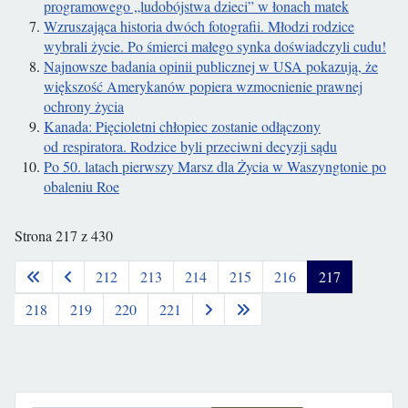
programowego „ludobójstwa dzieci” w łonach matek
Wzruszająca historia dwóch fotografii. Młodzi rodzice
wybrali życie. Po śmierci małego synka doświadczyli cudu!
Najnowsze badania opinii publicznej w USA pokazują, że
większość Amerykanów popiera wzmocnienie prawnej
ochrony życia
Kanada: Pięcioletni chłopiec zostanie odłączony
od respiratora. Rodzice byli przeciwni decyzji sądu
Po 50. latach pierwszy Marsz dla Życia w Waszyngtonie po
obaleniu Roe
Strona 217 z 430
212
213
214
215
216
217
218
219
220
221