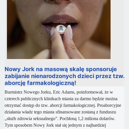
Nowy Jork na masową skalę sponsoruje
zabijanie nienarodzonych dzieci przez tzw.
aborcję farmakologiczną!
Burmistrz Nowego Jorku, Eric Adams, poinformował, że w
czterech publicznych klinikach miasta za darmo będzie można
otrzymać dostęp do tzw. aborcji farmakologicznej. Proaborcyjne
działania władz tego miasta sfinansowane zostaną z funduszu
„służb zdrowia seksualnego”. Pochłoną 1,2 miliona dolarów.
Tym sposobem Nowy Jork stał się jednym z najbardziej