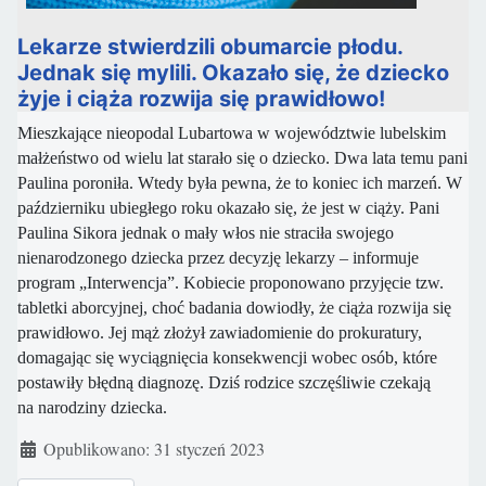
Lekarze stwierdzili obumarcie płodu.
Jednak się mylili. Okazało się, że dziecko
żyje i ciąża rozwija się prawidłowo!
Mieszkające nieopodal Lubartowa w województwie lubelskim
małżeństwo od wielu lat starało się o dziecko. Dwa lata temu pani
Paulina poroniła. Wtedy była pewna, że to koniec ich marzeń. W
październiku ubiegłego roku okazało się, że jest w ciąży. Pani
Paulina Sikora jednak o mały włos nie straciła swojego
nienarodzonego dziecka przez decyzję lekarzy – informuje
program „Interwencja”. Kobiecie proponowano przyjęcie tzw.
tabletki aborcyjnej, choć badania dowiodły, że ciąża rozwija się
prawidłowo. Jej mąż złożył zawiadomienie do prokuratury,
domagając się wyciągnięcia konsekwencji wobec osób, które
postawiły błędną diagnozę. Dziś rodzice szczęśliwie czekają
na narodziny dziecka.
Szczegóły
Opublikowano: 31 styczeń 2023