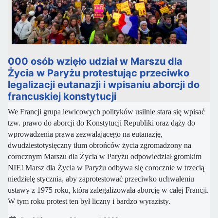
000 osób wzięło udział w Marszu dla
Życia w Paryżu protestując przeciwko
legalizacji eutanazji i wpisaniu aborcji do
francuskiej konstytucji
We Francji grupa lewicowych polityków usilnie stara się wpisać
tzw. prawo do aborcji do Konstytucji Republiki oraz dąży do
wprowadzenia prawa zezwalającego na eutanazję,
dwudziestotysięczny tłum obrońców życia zgromadzony na
corocznym Marszu dla Życia w Paryżu odpowiedział gromkim
NIE! Marsz dla Życia w Paryżu odbywa się corocznie w trzecią
niedzielę stycznia, aby zaprotestować przeciwko uchwaleniu
ustawy z 1975 roku, która zalegalizowała aborcję w całej Francji.
W tym roku protest ten był liczny i bardzo wyrazisty.