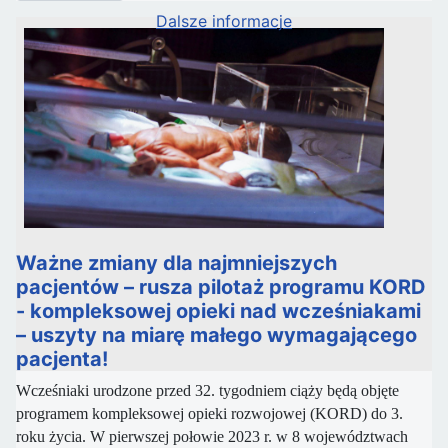
Dalsze informacje
Ważne zmiany dla najmniejszych
pacjentów – rusza pilotaż programu KORD
- kompleksowej opieki nad wcześniakami
– uszyty na miarę małego wymagającego
pacjenta!
Wcześniaki urodzone przed 32. tygodniem ciąży będą objęte
programem kompleksowej opieki rozwojowej (KORD) do 3.
roku życia. W pierwszej połowie 2023 r. w 8 województwach