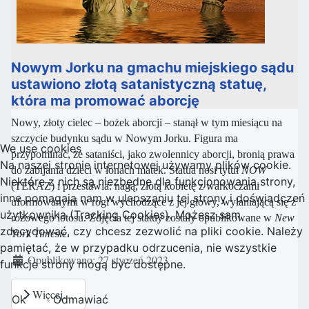
Nowym Jorku na gmachu miejskiego sądu
ustawiono złotą satanistyczną statuę,
która ma promować aborcję
Nowy, złoty cielec – bożek aborcji – stanął w tym miesiącu na
szczycie budynku sądu w Nowym Jorku. Figura ma
We use cookies
przypominać, że sataniści, jako zwolennicy aborcji, bronią prawa
Na naszej stronie internetowej używamy plików cookie.
do zabijania dzieci w łonach matek. Statua nosi tytuł
NOW
Niektóre z nich są niezbędne dla funkcjonowania strony,
(TERAZ) i przestawia: nagą, złotą kobietę z warkoczami
inne pomagają nam w ulepszaniu tej strony i doświadczeń
uformowanymi w rogi wychodzące z jej głowy, wyłaniającą się z
użytkownika (Tracking Cookies). Możesz sam
różowego lotosu. Zdjęcia tej statuy zostały opublikowane w
New
zdecydować, czy chcesz zezwolić na pliki cookie. Należy
York Timesie
.
pamiętać, że w przypadku odrzucenia, nie wszystkie
Szczegóły
Opublikowano: 27 styczeń 2023
funkcje strony mogą być dostępne.
Więcej…
Ok
Odmawiać