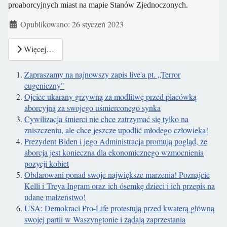
proaborcyjnych miast na mapie Stanów Zjednoczonych.
Szczegóły
Opublikowano: 26 styczeń 2023
Więcej…
Zapraszamy na najnowszy zapis live'a pt. „Terror
eugeniczny"
Ojciec ukarany grzywną za modlitwę przed placówką
aborcyjną za swojego uśmierconego synka
Cywilizacja śmierci nie chce zatrzymać się tylko na
zniszczeniu, ale chce jeszcze upodlić młodego człowieka!
Prezydent Biden i jego Administracja promują pogląd, że
aborcja jest konieczna dla ekonomicznego wzmocnienia
pozycji kobiet
Obdarowani ponad swoje największe marzenia! Poznajcie
Kelli i Treya Ingram oraz ich ósemkę dzieci i ich przepis na
udane małżeństwo!
USA: Demokraci Pro-Life protestują przed kwaterą główną
swojej partii w Waszyngtonie i żądają zaprzestania