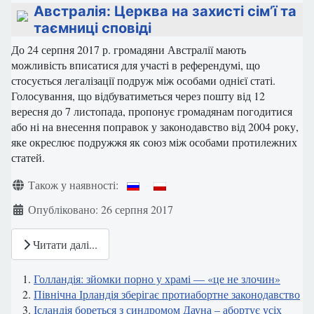
Австралія: Церква на захисті сім’ї та
таємниці сповіді
До 24 серпня 2017 р. громадяни Австралії мають
можливість вписатися для участі в референдумі, що
стосується легалізації подруж між особами однієї статі.
Голосування, що відбуватиметься через пошту від 12
вересня до 7 листопада, пропонує громадянам погодитися
або ні на внесення поправок у законодавство від 2004 року,
яке окреслює подружжя як союз між особами протилежних
статей.
Деталі
Також у наявності:
Опубліковано: 26 серпня 2017
Читати далі...
Голландія: зйомки порно у храмі — «це не злочин»
Північна Ірландія зберігає протиабортне законодавство
Ісландія бореться з синдромом Дауна – абортує усіх