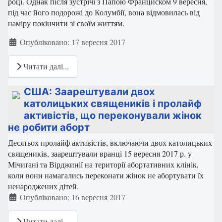
році. Однак після зустрічі з Папою Франциском 9 вересня,
під час його подорожі до Колумбії, вона відмовилась від
наміру покінчити зі своїм життям.
Деталі
Опубліковано: 17 вересня 2017
Читати далі...
США: Заарештували двох
католицьких священиків і пролайф
активістів, що переконували жінок
не робити аборт
Десятьох пролайф активістів, включаючи двох католицьких
священиків, заарештували вранці 15 вересня 2017 р. у
Мічиґані та Вірджинії на території абортативних клінік,
коли вони намагались переконати жінок не абортувати їх
ненароджених дітей.
Деталі
Опубліковано: 16 вересня 2017
Читати далі...