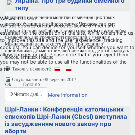
Україна: Про три будинки сімейного
типу
Відкриття і здійснення молитви освячення цих трьох
We use cookies
дитячих будинків сімейного типу у Черкасах та в смт
We use cookies on our website. Some of them are
Гожули Полтавської області стало справжнім святом добра.
essential for the operation of the site, while others help us
Символічно, що урочистості проходили 1 червня у
to improve this site and the user experience (tracking
Міжнародний день захисту дітей. Три родини з
cookies). You can decide for yourself whether you want to
прийомними дітьми отримали нове житло, де діти знайдуть
allow cookies or not. Please note that if you reject them,
любов, затишок і надію.
you may not be able to use all the functionalities of the
Деталі
Також у наявності:
site.
Опубліковано: 08 вересня 2017
Ok
Decline
Читати далі...
More information
Шрі-Ланки : Конференція католицьких
єпископів Шрі-Ланки (Cbcsl) виступила
із засудженням нового закону про
аборти