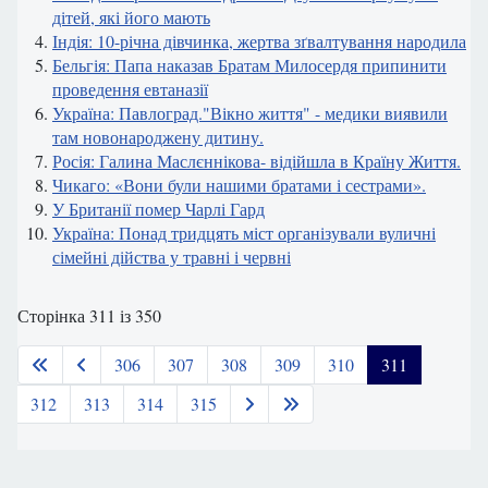
дітей, які його мають
Індія: 10-річна дівчинка, жертва зґвалтування народила
Бельгія: Папа наказав Братам Милосердя припинити
проведення евтаназії
Україна: Павлоград."Вікно життя" - медики виявили
там новонароджену дитину.
Росія: Галина Маслєннікова- відійшла в Країну Життя.
Чикаго: «Вони були нашими братами і сестрами».
У Британії помер Чарлі Гард
Україна: Понад тридцять міст організували вуличні
сімейні дійства у травні і червні
Сторінка 311 із 350
306
307
308
309
310
311
312
313
314
315