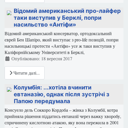
Відомий американський про-лайфер
таки виступив у Берклі, попри
насильство «Антіфи»
Відомий американський консерватор, ортодоксальний
єврей Бен Шапіро, який виступає з pro-life позицій, попри
насильницькі протести «Антіфи» усе ж таки виступив у
Каліфорнійському Університеті в Берклі,
Деталі
Опубліковано: 18 вересня 2017
Читати далі...
Колумбія: ...хотіла вчинити
евтаназію, однак після зустрічі з
Папою передумала
Консуело дель Соккоро Кордоба – жінка з Колумбії, котра
прийняла рішення піддатись евтаназії через важку хворобу,
спричинену кислотною атакою, яку вона пережила в 2001