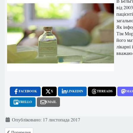
В Бельгі
від 200
пацієнт
загально
Як інфо
Тім Мор
його ма
лікарні 
вважаю
FACEBOOK
X
LINKEDIN
THREADS
MA
TRELLO
EMAIL
Деталі
Опубліковано: 17 листопада 2017
Попередня стаття: Шотландія: Дозволили жінкам аборти в домашніх
Попередня