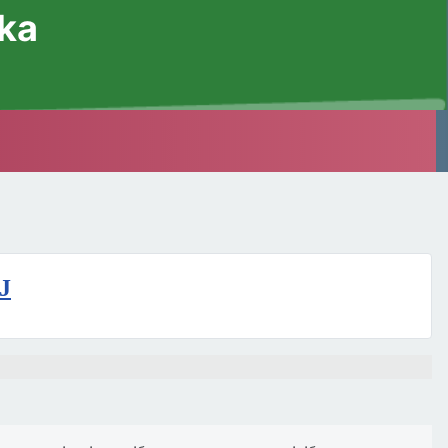
ska
J