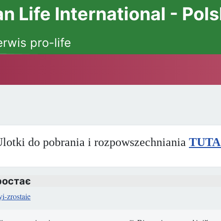
 Life International - Pol
erwis pro-life
lotki do pobrania i rozpowszechniania
TUTA
ростає
i-zrostaie