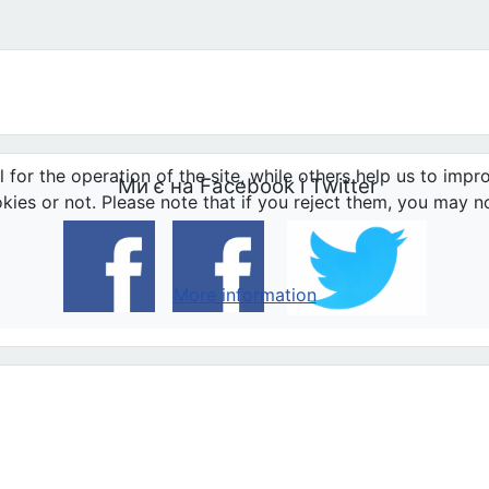
or the operation of the site, while others help us to impro
Ми є на Facebook і Twitter
s or not. Please note that if you reject them, you may not b
More information