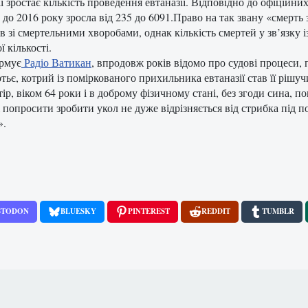
ї зростає кількість проведення евтаназії. Відповідно до офіційни
3 до 2016 року зросла від 235 до 6091.Право на так звану «смерть
ів зі смертельними хворобами, однак кількість смертей у зв’язку
ї кількості.
рмує
Радіо Ватикан
, впродовж років відомо про судові процеси, 
тьє, котрий із поміркованого прихильника евтаназії став її рішуч
тір, віком 64 роки і в доброму фізичному стані, без згоди сина, 
і попросити зробити укол не дуже відрізняється від стрибка під п
».
STODON
BLUESKY
PINTEREST
REDDIT
TUMBLR
 умовах