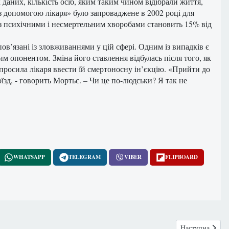
х даних, кількість осіб, яким таким чином відібрали життя,
 з допомогою лікаря» було запроваджене в 2002 році для
 із психічними і несмертельним хворобами становить 15% від
пов’язані із зловживаннями у цій сфері. Одним із випадків є
им опонентом. Зміна його ставлення відбулась після того, як
попросила лікаря ввести їй смертоносну ін’єкцію. «Прийти до
оїзд, - говорить Мортьє. – Чи це по-людськи? Я так не
WHATSAPP
TELEGRAM
VIBER
FLIPBOARD
Наступна статт
Наступна