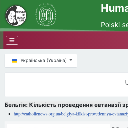
Human
Polski s
Оберіть свою мову
Українська (Україна)
U
Бельгія: Кількість проведення евтаназії з
http://catholicnews.org.ua/belgiya-kilkist-provedennya-evtanaziy