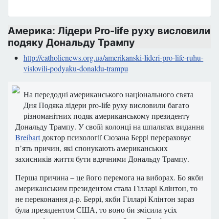
Америка: Лідери Pro-life руху висловили
подяку Дональду Трампу
http://catholicnews.org.ua/amerikanski-lideri-pro-life-ruhu-
vislovili-podyaku-donaldu-trampu
На передодні американського національного свята
Дня Подяка лідери pro-life руху висловили багато
різноманітних подяк американському президенту
Дональду Трампу. У своїй колонці на шпальтах видання
Breibart
доктор психології Сюзана Беррі перераховує
п’ять причин, які спонукають американських
захисників життя бути вдячними Дональду Трампу.
Перша причина – це його перемога на виборах. Бо якби
американським президентом стала Гілларі Клінтон, то
не переконання д-р. Беррі, якби Гілларі Клінтон зараз
була президентом США, то воно би змісила усіх