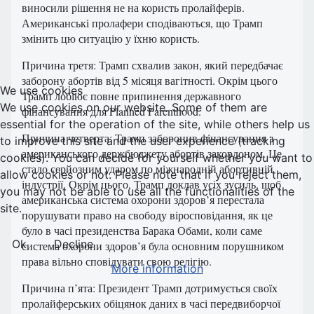
виносили рішення не на користь пролайферів.
Американські пролафери сподіваються, що Трамп
змінить цю ситуацію у їхню користь.
Причина третя: Трамп схвалив закон, який передбачає
заборону абортів від 5 місяця вагітності. Окрім цього
We use cookies
Трамп лобіює повне припинення державного
We use cookies on our website. Some of them are
фінансування для Planned Parenthood.
essential for the operation of the site, while others help us
Причина четверта: Трамп заборонив фінансування з
to improve this site and the user experience (tracking
американського держбюджету абортів закордоном. Це
cookies). You can decide for yourself whether you want to
стало серйозним ударом по міжнародній абортивній
allow cookies or not. Please note that if you reject them,
індустрії. Окрім цього, Трамп доклав усіх зусиль, щоб
you may not be able to use all the functionalities of the
американська система охорони здоров’я перестала
site.
порушувати право на свободу віросповідання, як це
було в часі президенства Барака Обами, коли саме
Ok
Decline
система охорони здоров’я була основним порушником
права вільно сповідувати свою релігію.
More information
Причина п’ята: Президент Трамп дотримується своїх
пролайферських обіцянок даних в часі передвиборчої