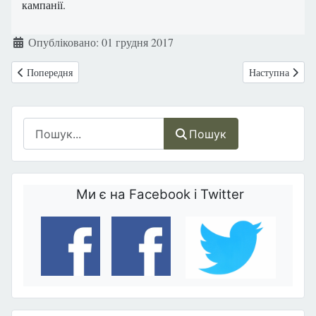
кампанії.
Деталі
Опубліковано: 01 грудня 2017
Попередня стаття: Австралія: Штат Вікторія легалізує евтаназію
Наступна статт
Попередня
Наступна
Пошук
Пошук
Ми є на Facebook і Twitter