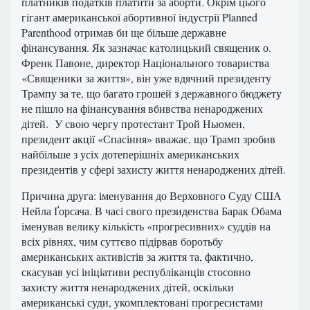
платників податків платити за аборти. Окрім цього
гігант американської абортивної індустрії Planned
Parenthood отримав би ще більше державне
фінансування. Як зазначає католицький священик о.
Френк Павоне, директор Національного товариства
«Священики за життя», він уже вдячний президенту
Трампу за те, що багато грошей з державного бюджету
не пішло на фінансування вбивства ненароджених
дітей. У свою чергу протестант Трой Ньюмен,
президент акції «Спасіння» вважає, що Трамп зробив
найбільше з усіх дотеперішніх американських
президентів у сфері захисту життя ненароджених дітей.
Причина друга: іменування до Верховного Суду США
Нейла Ґорсача. В часі свого президенства Барак Обама
іменував велику кількість «прогресивних» суддів на
всіх рівнях, чим суттєво підірвав боротьбу
американських активістів за життя та, фактично,
скасував усі ініціативи республіканців стосовно
захисту життя ненароджених дітей, оскільки
американські суди, укомплектовані прогресистами