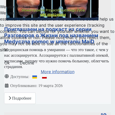
We use cookies
We use cookies on our website. Some of them are
essential for the operation of the site, while others help us
to improve this site and the user experience (tracking
Приглашаем на подкаст из серии
cookies). You can decide for yourself whether you want to
Разговоров о Жизни под названием
allow cookies or not. Please note that if you reject them,
Medyczna pomoc w umieraniu MaiD
you may not be able to use all the functionalities of the
Медицинская помощь в умирании — что это такое, с чем у
site.
нас ассоциируется. Ассоциируется с паллиативной опекой,
хосписами, потому что нужно помочь больному, облегчить
Ok
Decline
страдания.
More information
Информация о материале
Доступны:
Опубликовано: 19 марта 2026
Подробнее