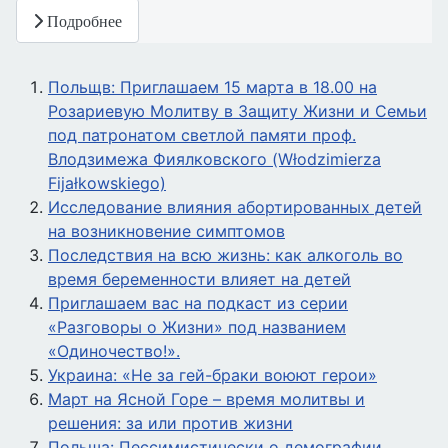
Подробнее
Польщв: Приглашаем 15 марта в 18.00 на
Розариевую Молитву в Защиту Жизни и Семьи
под патронатом светлой памяти проф.
Влодзимежа Фиялковского (Włodzimierza
Fijałkowskiego)
Исследование влияния абортированных детей
на возникновение симптомов
Последствия на всю жизнь: как алкоголь во
время беременности влияет на детей
Приглашаем вас на подкаст из серии
«Разговоры о Жизни» под названием
«Одиночество!».
Украина: «Не за гей-браки воюют герои»
Март на Ясной Горе – время молитвы и
решения: за или против жизни
Польша: Пессимистически о демографии