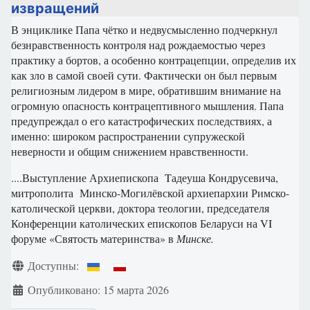
извращений
В энциклике Папа чётко и недвусмысленно подчеркнул
безнравственность контроля над рождаемостью через
практику а бортов, а особенно контрацепции, определив их
как зло в самой своей сути. Фактически он был первым
религиозным лидером в мире, обратившим внимание на
огромную опасность контрацептивного мышления. Папа
предупреждал о его катастрофических последствиях, а
именно: широком распространении супружеской
неверности и общим снижением нравственности.
....Выступление Архиепископа Tадеуша Кондрусевича,
митрополита Минско-Могилёвской архиепархии Римско-
католической церкви, доктора теологии, председателя
Конференции католических епископов Беларуси на VI
форуме «Святость материнства» в
Минске.
Информация о материале
Доступны:
Опубликовано: 15 марта 2026