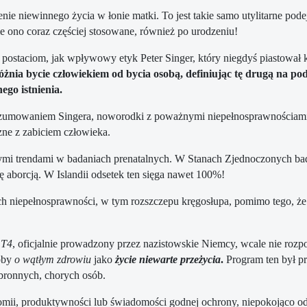
nie niewinnego życia w łonie matki. To jest takie samo utylitarne pod
ie ono coraz częściej stosowane, również po urodzeniu!
postaciom, jak wpływowy etyk Peter Singer, który niegdyś piastował 
różnia bycie człowiekiem od bycia osobą, definiując tę ​​drugą na p
ego istnienia.
rozumowaniem Singera, noworodki z poważnymi niepełnosprawnościami
czne z zabiciem człowieka.
stymi trendami w badaniach prenatalnych. W Stanach Zjednoczonych ba
aborcją. W Islandii odsetek ten sięga nawet 100%!
niepełnosprawności, w tym rozszczepu kręgosłupa, pomimo tego, że r
 T4
, oficjalnie prowadzony przez nazistowskie Niemcy, wcale nie rozpo
soby
o wątłym zdrowiu
jako
życie niewarte przeżycia
.
Program ten był pr
bronnych, chorych osób.
nomii, produktywności lub świadomości godnej ochrony, niepokojąco