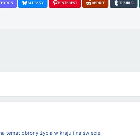
STODON
BLUESKY
PINTEREST
REDDIT
TUMBLR
icach „pomocy w umieraniu”
a temat obrony życia w kraju i na świecie!