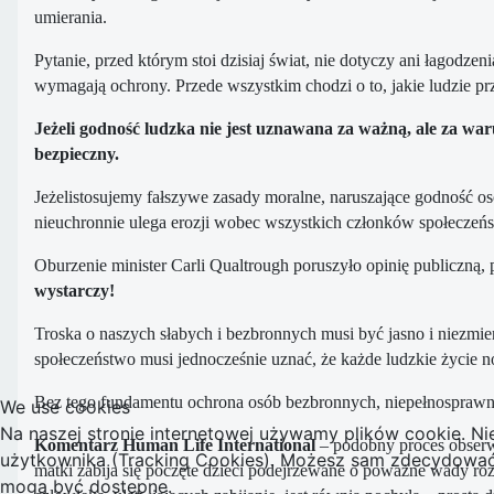
umierania.
Pytanie, przed którym stoi dzisiaj świat, nie dotyczy ani łagodz
wymagają ochrony. Przede wszystkim chodzi o to, jakie ludzie pr
Jeżeli godność ludzka nie jest uznawana za ważną, ale za war
bezpieczny.
Jeżelistosujemy fałszywe zasady moralne, naruszające godność 
nieuchronnie ulega erozji wobec wszystkich członków społeczeń
Oburzenie minister Carli Qualtrough poruszyło opinię publiczną,
wystarczy!
Troska o naszych słabych i bezbronnych musi być jasno i niezmie
społeczeństwo musi jednocześnie uznać, że każde ludzkie życie n
Bez tego fundamentu ochrona osób bezbronnych, niepełnosprawnych
We use cookies
Na naszej stronie internetowej używamy plików cookie. Ni
Komentarz Human Life International
– podobny proces obserw
użytkownika (Tracking Cookies). Możesz sam zdecydować, c
matki zabija się poczęte dzieci podejrzewane o poważne wady r
mogą być dostępne.