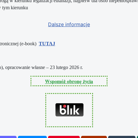
drogą w kierunku legalizacji eutanazji, najpierw dla osób niepełnospraw
w tym kierunku
Dalsze informacje
tronicznej (e-book)
TUTAJ
o), opracowanie własne – 23 lutego 2026 r.
Wspomóż obronę życia