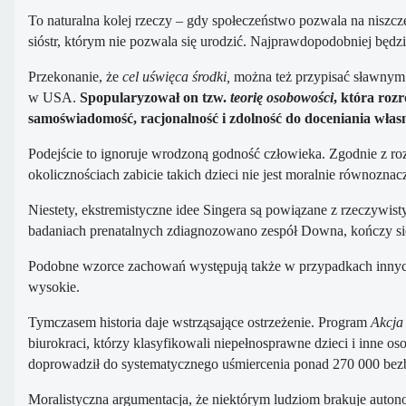
To naturalna kolej rzeczy – gdy społeczeństwo pozwala na niszcze
sióstr, którym nie pozwala się urodzić. Najprawdopodobniej będz
Przekonanie, że
cel uświęca środki,
można też przypisać sławnym 
w USA.
S
popularyzował on tzw.
teorię osobowości
, która roz
samoświadomość, racjonalność i zdolność do doceniania własn
Podejście to ignoruje wrodzoną godność człowieka. Zgodnie z 
okolicznościach zabicie takich dzieci nie jest moralnie równozna
Niestety, ekstremistyczne idee Singera są powiązane z rzeczywi
badaniach prenatalnych zdiagnozowano zespół Downa, kończy się 
Podobne wzorce zachowań występują także w przypadkach innych 
wysokie.
Tymczasem historia daje wstrząsające ostrzeżenie. Program
Akcja
biurokraci, którzy klasyfikowali niepełnosprawne dzieci i inne o
doprowadził do systematycznego uśmiercenia ponad 270 000 bez
Moralistyczna argumentacja, że niektórym ludziom brakuje auto