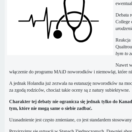
ewentual
Debata r
College 
urodzeni
Reakcja 
Qualtrou
bym to 
Nawet w 
włączenie do programu MAiD noworodków i niemowląt, które nie
A jednak Holandia już zezwala na eutanazję noworodków na mocy
za zgodą rodziców, chociaż takie oceny są z natury subiektywne.
Charakter tej debaty nie ogranicza się jednak tylko do Kanad
tym, które nie mogą same o siebie zadbać.
Uzasadnienie jest często zmieniane, co jest standardem stosowan
Przyjrzyjmy się sytuacji w Stanach Zjednoczonych. Dawniej aborc