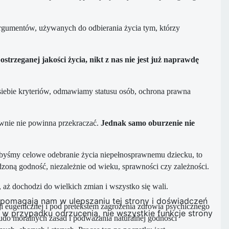
h argumentów, używanych do odbierania życia tym, którzy
trzeganej jakości życia, nikt z nas nie jest już naprawdę
siebie kryteriów, odmawiamy statusu osób, ochrona prawna
townie nie powinna przekraczać.
Jednak samo oburzenie nie
byśmy celowe odebranie życia niepełnosprawnemu dziecku, to
dzoną godność, niezależnie od wieku, sprawności czy zależności.
 aż dochodzi do wielkich zmian i wszystko się wali.
e pomagają nam w ulepszaniu tej strony i doświadczeń
 eugenicznej i pod pretekstem zagrożenia zdrowia psychicznego
w przypadku odrzucenia, nie wszystkie funkcje strony
udo moralnych zasad i podważania naturalnej godności