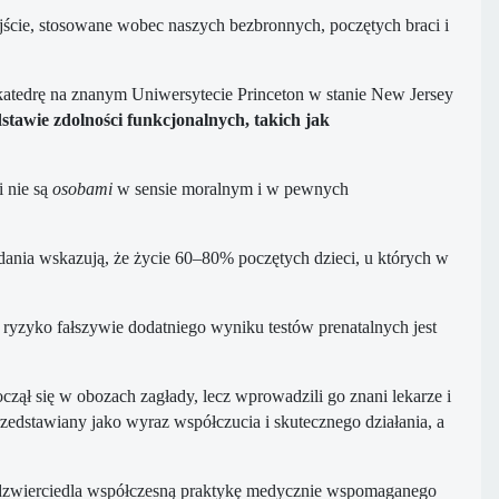
ejście, stosowane wobec naszych bezbronnych, poczętych braci i
katedrę na znanym Uniwersytecie Princeton w stanie New Jersey
odstawie zdolności funkcjonalnych, takich jak
 nie są
osobami
w sensie moralnym i w pewnych
dania wskazują, że życie 60–80% poczętych dzieci, u których w
yzyko fałszywie dodatniego wyniku testów prenatalnych jest
czął się w obozach zagłady, lecz wprowadzili go znani lekarze i
zedstawiany jako wyraz współczucia i skutecznego działania, a
 odzwierciedla współczesną praktykę medycznie wspomaganego