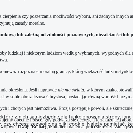
enia cierpienia czy poszerzania możliwości wyboru, ani żadnych innyc
zyjmują zasady moralne.
unkową lub zależną od zdolności poznawczych, niezależności lub pos
osoby ludzkiej i niektórym ludziom według wybranych, wygodnych dla 
stwa.
 ponieważ rozpoznała moralną granicę, której większość ludzi instynk
nnie określona. Jeśli naprawdę
nie ma świata
, w którym zaakceptowali
osi w sobie obraz Jezusa Chrystusa, posiadając równą wartość i przyro
 i chorych jest niemożliwa. Erozja postępuje powoli, ale skutecznie,
ektóre z nich są niezbędne dla funkcjonowania strony, inn
ujemy obecnie Polsce, gdy podważa się decyzję TK zakazującą aborcji
zy chcesz zezwolić na pliki cookie. Należy pamiętać, że 
ozwojowe. Uwagi BobiaegoShindlera na temat procesu rozszerzania pse