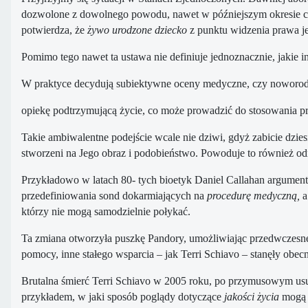
dozwolone z dowolnego powodu, nawet w późniejszym okresie c
potwierdza, że ​
żywo urodzone dziecko
z punktu widzenia prawa je
Pomimo tego nawet ta ustawa nie definiuje jednoznacznie, jakie i
W praktyce decydują subiektywne oceny medyczne, czy noworo
opiekę podtrzymującą życie, co może prowadzić do stosowania pr
Takie ambiwalentne podejście wcale nie dziwi, gdyż zabicie dzie
stworzeni na Jego obraz i podobieństwo. Powoduje to również od
Przykładowo w latach 80- tych bioetyk Daniel Callahan argument
przedefiniowania sond dokarmiających na
procedurę medyczną,
a
którzy nie mogą samodzielnie połykać.
Ta zmiana otworzyła puszkę Pandory, umożliwiając przedwczesne 
pomocy, inne stałego wsparcia – jak Terri Schiavo – stanęły obec
Brutalna śmierć Terri Schiavo w 2005 roku, po przymusowym usun
przykładem, w jaki sposób poglądy dotyczące
jakości życia
mogą p