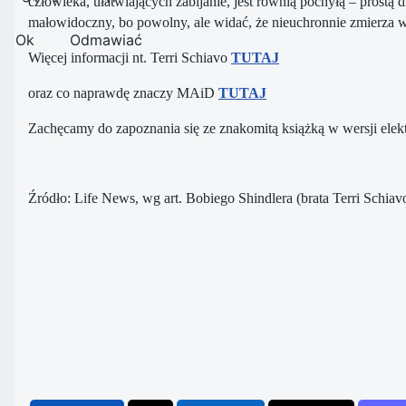
człowieka, ułatwiających zabijanie, jest równią pochyłą – prostą 
małowidoczny, bo powolny, ale widać, że nieuchronnie zmierza 
Ok
Odmawiać
Więcej informacji nt. Terri Schiavo
TUTAJ
oraz co naprawdę znaczy MAiD
TUTAJ
Zachęcamy do zapoznania się ze znakomitą książką w wersji elek
Źródło: Life News, wg art. Bobiego Shindlera (brata Terri Schiav