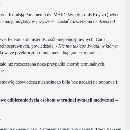
.
ączoną Komisją Parlamentu ds. MAiD. Wtedy Louis Roy z Quebec
utanazji mogłaby w przyszłości zostać rozszerzona na
dzieci od
et federalna minister ds. osób niepełnosprawnych, Carla
iepełnosprawnych, powiedziała:
- Nie ma takiego świata, w którym
yków, że przekroczono fundamentalną granicę moralną.
ało już rozszerzona poza przypadki chorób terminalnych,
nę.
iemowlę doświadcza nieznośnego bólu bez nadziei na poprawę i
lowe odbieranie życia osobom w trudnej sytuacji medycznej –
.
nym okresie ciąży. Z czasem zabijanie poczętych dzieci stało się