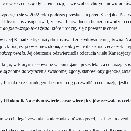
ne rozszerzenie zgody na eutanazję także wobec chorych noworodków
ozpoczęła się w 2022 roku podczas przesłuchań przed Specjalną Poł
of Physicians zasugerował, że kwalifikowalność do przeprowadzenia e
a do pierwszego roku życia
, które urodziły się z poważnie chore.
w całej Kanadzie była natychmiastowa i zdecydowanie negatywna. Naw
gh, która jest prawie niewidoma, ale aktywnie działa na rzecz osób n
zaakceptowała
. Jej oburzenie odzwierciedla odczucia wielu Kanadyjcz
kraju, w którym stosowanie wspomaganej przez lekarza eutanazja zost
 są zdolne do wyrażenia świadomej zgody, stanowiłoby głęboką zmia
 Protokołu z Groningen. Lekarze mogą zezwolić na eutanazję, jeśli n
y i Holandii. Na całym świecie coraz więcej krajów zezwala na ce
ym w celu legalizowania uśmiercania zarówno przed, jak i po urodzeniu
ja była przeprowadzana tylko w rzadkich przypadkach i tylko we wczes