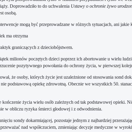
iąży. Doprowadziło to do uchwalenia
Ustawy o ochronie żywo urodz
st osobą.
nterwencje mogą być przeprowadzane w różnych sytuacjach, ani jakie k
dek ma otrzyma
aktyk graniczących z dzieciobójstwem.
siątek milionów poczętych dzieci poprzez ich abortowanie u wielu ludz
rzucenie pozytywnego powołania do ochrony życia, w pierwszej kolejn
ował, że osoby, których życie jest uzależnione od stosowania sond do
 nie podstawową opiekę zdrowotną. Obecnie we wszystkich 50. stanach
kończenie życia wielu osób zależnych od tak podstawowej opieki. Nie
nie w obliczu ryzyka śmierci głodowej i z odwodnienia.
ięciu sondy dokarmiającej, pozostaje jednym z najbardziej przerażaj
rzeważać nad współczuciem, zmieniając decyzje medyczne w wyroki do