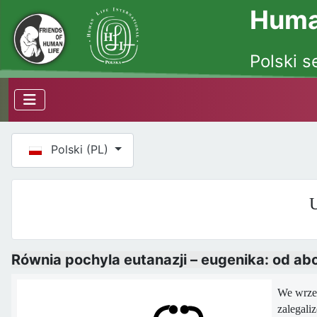
Human
Polski s
Wybierz swój język
Polski (PL)
U
Równia pochyla eutanazji – eugenika: od a
We wrześ
zalegali