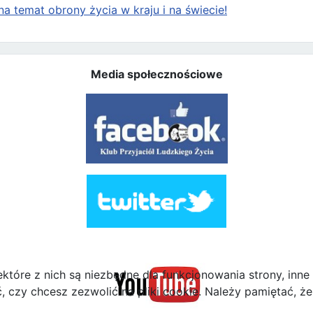
a temat obrony życia w kraju i na świecie!
Media społecznościowe
ektóre z nich są niezbędne dla funkcjonowania strony, inn
zy chcesz zezwolić na pliki cookie. Należy pamiętać, że 