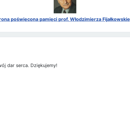
rona poświęcona pamięci prof. Włodzimierza Fijałkowski
ój dar serca. Dziękujemy!