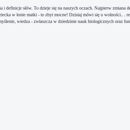
a i definicje słów. To
dzieje się na naszych oczach. Najpierw zmiana def
ziecka w łonie matki - to zbyt mocne!
Dzisiaj mówi się o wolności.. . 
myślenie, wiedza - zwłaszcza w dziedzinie nauk
biologicznych oraz fun