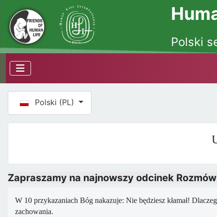
Human
Polski s
Wybierz swój język
Polski (PL)
U
Zapraszamy na najnowszy odcinek Rozmów o
W 10 przykazaniach Bóg nakazuje: Nie będziesz kłamał! Dlacz
zachowania.