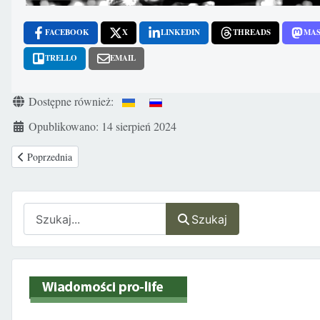
FACEBOOK
X
LINKEDIN
THREADS
MA
TRELLO
EMAIL
Szczegóły
Dostępne również:
Opublikowano: 14 sierpień 2024
Poprzednia strona: Wielka Brytania: Mężczyźni muszą powiedzieć przed b
Poprzednia
Szukaj
Szukaj