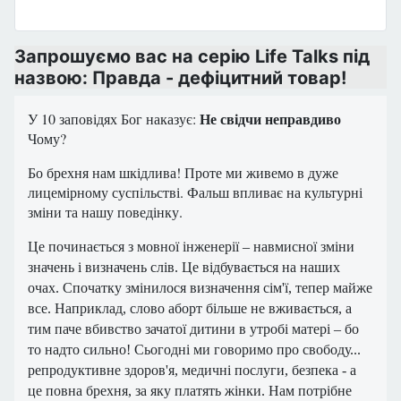
Запрошуємо вас на серію Life Talks під
назвою: Правда - дефіцитний товар!
Не свідчи неправдиво
У 10 заповідях Бог наказує:
Чому?
Бо брехня нам шкідлива! Проте ми живемо в дуже
лицемірному суспільстві. Фальш впливає на культурні
зміни та нашу поведінку.
Це починається з мовної інженерії – навмисної зміни
значень і визначень слів. Це відбувається на наших
очах. Спочатку змінилося визначення сім'ї, тепер майже
все. Наприклад, слово аборт більше не вживається, а
тим паче вбивство зачатої дитини в утробі матері – бо
то надто сильно! Сьогодні ми говоримо про свободу...
репродуктивне здоров'я, медичні послуги, безпека - а
це повна брехня, за яку платять жінки. Нам потрібне