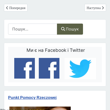
Попередня стаття: Запрошуємо вас на серію Life Talks під назвою: С
Наступна стаття
Попередня
Наступна
Пошук
Пошук
Ми є на Facebook і Twitter
Punkt Pomocy Rzeczowej