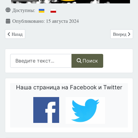
Доступны:
Опубликовано: 15 августа 2024
Предыдущий: Приглашаем на серию Life Talks под названием: Спец
Следующий: П
Назад
Вперед
Поиск
Поиск
Наша страница на Facebook и Twitter