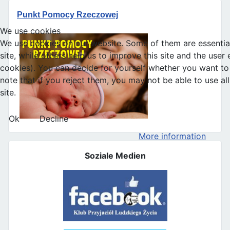
Punkt Pomocy Rzeczowej
We use cookies
We use cookies on our website. Some of them are essential
site, while others help us to improve this site and the user
cookies). You can decide for yourself whether you want to 
note that if you reject them, you may not be able to use all 
site.
Ok
Decline
More information
Soziale Medien