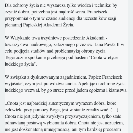
Dla ochrony życia nie wystarcza tylko wiedza i technika: by
czynić dobro, potrzebna jest mądrość serca. Franciszek
przypomniał o tym w czasie audiencji dla uczestników sesji
plenarnej Papieskiej Akademii Życia.
W Watykanie trwa trzydniowe posiedzenie Akademii -
towarzystwa naukowego, założonego przez św. Jana Pawła II w
celu podjęcia studiów nad problematyką obrony życia.
Tegoroczne spotkanie przebiega pod hasłem "Cnota w etyce
ludzkiego życia".
W związku z dyskutowanym zagadnieniem, Papież Franciszek
wyjaśniał, czym jest prawdziwa cnota. Apelując o ochronę życia
ludzkiego wezwał, by go strzec przed jadem egoizmu i kłamstwa.
„Cnota jest najbardziej autentycznym wyrazem dobra, które
człowiek, przy pomocy Boga, jest w stanie zrealizować. (…)
Cnota nie jest jedynie zwykłym przyzwyczajeniem, tylko stale
odnawianą postawą wybierania dobra. Cnota nie jest uczuciem,
nie jest doskonaloną umiejętnością, ani tym bardziej procesem