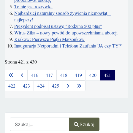
To nie jest rozrywka
Najbardziej naturalny sposób żywienia niemowląt –
najlepszy!
Prezydent podpisał ustawę "Rodzina 500 plus"
Wirus Zika – nowy powód do upowszechniania aborcji
Kraków: Pierwsze Piątki Małżonków
Inauguracja Netporadni i Telefonu Zaufania 'JA czy TY?'
Strona 421 z 430
416
417
418
419
420
421
422
423
424
425
Szukaj
Szukaj