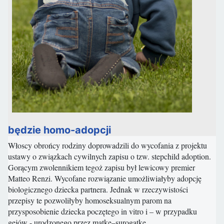
będzie homo-adopcji
Włoscy obrońcy rodziny doprowadzili do wycofania z projektu
ustawy o związkach cywilnych zapisu o tzw. stepchild adoption.
Gorącym zwolennikiem tegoż zapisu był lewicowy premier
Matteo Renzi. Wycofane rozwiązanie umożliwiałyby adopcję
biologicznego dziecka partnera. Jednak w rzeczywistości
przepisy te pozwoliłyby homoseksualnym parom na
przysposobienie dziecka poczętego in vitro i – w przypadku
gejów - urodzonego przez matkę–surogatkę.