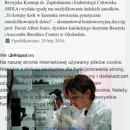
Brytyjska Komisja ds. Zapłodnienia i Embriologii Człowieka
(HFEA) wydała zgodę ma modyfikowanie ludzkich zarodków.
„To kolejny krok w kierunku stworzenia genetycznie
zmodyfikowanych dzieci” – skomentował kontrowersyjną decyzję
prof. David Albert Jones, dyrektor katolickiego Instytutu Bioetyki
(Anscombe Bioethics Center) w Oksfordzie.
Szczegóły
Opublikowano: 29 luty 2016
Więcej…
We use cookies
Na naszej stronie internetowej używamy plików cookie.
Niektóre z nich są niezbędne dla funkcjonowania strony,
inne pomagają nam w ulepszaniu tej strony i doświadczeń
użytkownika (Tracking Cookies). Możesz sam
zdecydować, czy chcesz zezwolić na pliki cookie. Należy
pamiętać, że w przypadku odrzucenia, nie wszystkie
funkcje strony mogą być dostępne.
Ok
Odmawiać
Dalsze informacje