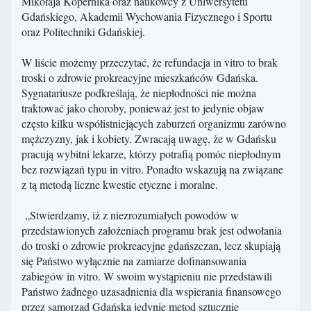
Mikołaja Kopernika oraz naukowcy z Uniwersytetu
Gdańskiego, Akademii Wychowania Fizycznego i Sportu
oraz Politechniki Gdańskiej.
W liście możemy przeczytać, że refundacja in vitro to brak
troski o zdrowie prokreacyjne mieszkańców Gdańska.
Sygnatariusze podkreślają, że niepłodności nie można
traktować jako choroby, ponieważ jest to jedynie objaw
często kilku współistniejących zaburzeń organizmu zarówno
mężczyzny, jak i kobiety. Zwracają uwagę, że w Gdańsku
pracują wybitni lekarze, którzy potrafią pomóc niepłodnym
bez rozwiązań typu in vitro. Ponadto wskazują na związane
z tą metodą liczne kwestie etyczne i moralne.
„Stwierdzamy, iż z niezrozumiałych powodów w
przedstawionych założeniach programu brak jest odwołania
do troski o zdrowie prokreacyjne gdańszczan, lecz skupiają
się Państwo wyłącznie na zamiarze dofinansowania
zabiegów in vitro. W swoim wystąpieniu nie przedstawili
Państwo żadnego uzasadnienia dla wspierania finansowego
przez samorząd Gdańska jedynie metod sztucznie