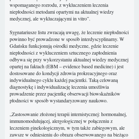
wspomaganego rozrodu, z wykluczeniem leczenia
niepłodności metodami opartymi na aktualnej wiedzy
medycznej, ale wykluczającymi in vitro”.
Sygnatariusze listu zwracają uwagę, że leczenie niepłodności
powinno być prowadzone w sposób interdyscyplinarny. W
Gdańsku funkcjonują ośrodki medyczne, gdzie leczenie
niepłodności z wykluczeniem sztucznego zapłodnienia
odbywa się przy wykorzystaniu aktualnej wiedzy medycznej
opartej na faktach (EBM – evidence based medicine) i jest
dostosowane do kondycji zdrowia prokreacyjnego oraz
indywidualnego cyklu każdej pacjentki. Taką celowaną
diagnostykę i indywidualizację leczenia umożliwia
prowadzenie przez pacjentkę obserwacji biowskaźników
płodności w sposób wystandaryzowany naukowo.
„Zastosowanie złożonej terapii internistycznej: hormonalnej,
immunomodulującej, alergologicznej w połączeniu z
leczeniem ginekologicznym, w tym także zabiegowym, ale
zawsze w odniesieniu do obrazu obserwowanego na bieżąco