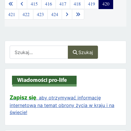
415
416
417
418
419
420
421
422
423
424
Szukaj
Szukaj
Zapisz się
, aby otrzymywać informację
internetową na temat obrony życia w kraju i na
świecie!