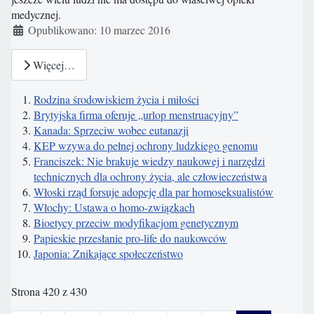
medycznej.
Szczegóły
Opublikowano: 10 marzec 2016
Więcej…
Rodzina środowiskiem życia i miłości
Brytyjska firma oferuje „urlop menstruacyjny”
Kanada: Sprzeciw wobec eutanazji
KEP wzywa do pełnej ochrony ludzkiego genomu
Franciszek: Nie brakuje wiedzy naukowej i narzędzi
technicznych dla ochrony życia, ale człowieczeństwa
Włoski rząd forsuje adopcję dla par homoseksualistów
Włochy: Ustawa o homo-związkach
Bioetycy przeciw modyfikacjom genetycznym
Papieskie przesłanie pro-life do naukowców
Japonia: Znikające społeczeństwo
Strona 420 z 430