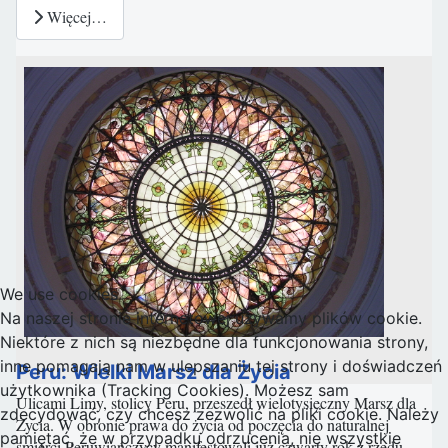
Więcej…
We use cookies
Na naszej stronie internetowej używamy plików cookie.
Niektóre z nich są niezbędne dla funkcjonowania strony,
inne pomagają nam w ulepszaniu tej strony i doświadczeń
Peru: Wielki Marsz dla Życia
użytkownika (Tracking Cookies). Możesz sam
Ulicami Limy, stolicy Peru, przeszedł wielotysięczny Marsz dla
zdecydować, czy chcesz zezwolić na pliki cookie. Należy
Życia. W obronie prawa do życia od poczęcia do naturalnej
pamiętać, że w przypadku odrzucenia, nie wszystkie
śmierci Peruwiańczycy manifestowali już czwarty rok z rzędu.