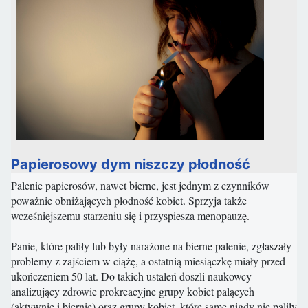
Papierosowy dym niszczy płodność
Palenie papierosów, nawet bierne, jest jednym z czynników
poważnie obniżających płodność kobiet. Sprzyja także
wcześniejszemu starzeniu się i przyspiesza menopauzę.
Panie, które paliły lub były narażone na bierne palenie, zgłaszały
problemy z zajściem w ciążę, a ostatnią miesiączkę miały przed
ukończeniem 50 lat. Do takich ustaleń doszli naukowcy
analizujący zdrowie prokreacyjne grupy kobiet palących
(aktywnie i biernie) oraz grupy kobiet, które same nigdy nie paliły