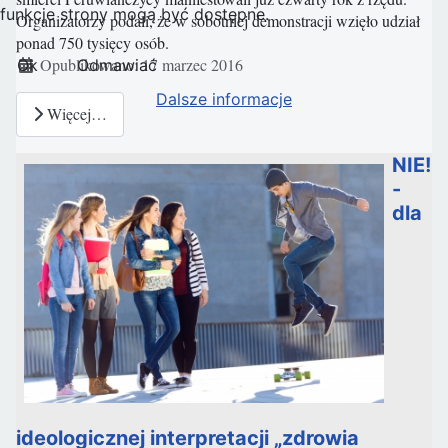
funkcje strony mogą być dostępne.
Organizatorzy podali, że w sobotniej demonstracji wzięło udział
ponad 750 tysięcy osób.
Szczegóły
Opublikowano: 17 marzec 2016
Ok
Odmawiać
Dalsze informacje
Więcej…
NIE!
-
dla
ideologicznej interpretacji „zdrowia