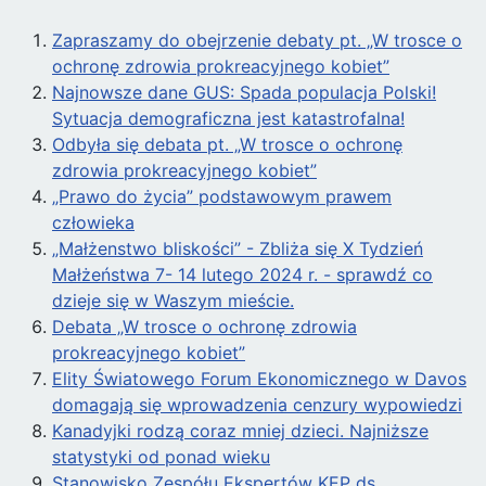
Zapraszamy do obejrzenie debaty pt. „W trosce o
ochronę zdrowia prokreacyjnego kobiet”
Najnowsze dane GUS: Spada populacja Polski!
Sytuacja demograficzna jest katastrofalna!
Odbyła się debata pt. „W trosce o ochronę
zdrowia prokreacyjnego kobiet”
„Prawo do życia” podstawowym prawem
człowieka
„Małżenstwo bliskości” - Zbliża się X Tydzień
Małżeństwa 7- 14 lutego 2024 r. - sprawdź co
dzieje się w Waszym mieście.
Debata „W trosce o ochronę zdrowia
prokreacyjnego kobiet”
Elity Światowego Forum Ekonomicznego w Davos
domagają się wprowadzenia cenzury wypowiedzi
Kanadyjki rodzą coraz mniej dzieci. Najniższe
statystyki od ponad wieku
Stanowisko Zespółu Ekspertów KEP ds.