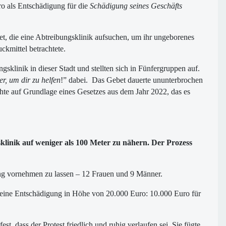
ro als Entschädigung für die
Schädigung seines Geschäfts
t, die eine Abtreibungsklinik aufsuchen, um ihr ungeborenes
ckmittel betrachtete.
gsklinik in dieser Stadt und stellten sich in Fünfergruppen auf.
ier, um dir zu helfen
!” dabei. Das Gebet dauerte ununterbrochen
te auf Grundlage eines Gesetzes aus dem Jahr 2022, das es
linik auf weniger als 100 Meter zu nähern. Der Prozess
bung vornehmen zu lassen – 12 Frauen und 9 Männer.
ie eine Entschädigung in Höhe von 20.000 Euro: 10.000 Euro für
t, dass der Protest friedlich und ruhig verlaufen sei. Sie fügte