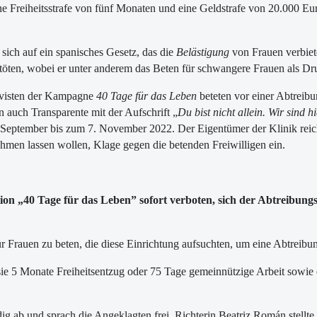
ine Freiheitsstrafe von fünf Monaten und eine Geldstrafe von 20.000 Eu
f sich auf ein spanisches Gesetz, das die
Belästigung
von Frauen verbiete
töten, wobei er unter anderem das Beten für schwangere Frauen als Dru
ivisten der Kampagne
40 Tage für das Leben
beteten vor einer Abtreibun
en auch Transparente mit der Aufschrift „
Du bist nicht allein. Wir sind h
September bis zum 7. November 2022. Der Eigentümer der Klinik reich
hmen lassen wollen, Klage gegen die betenden Freiwilligen ein.
n „40 Tage für das Leben” sofort verboten, sich der Abtreibungsk
für Frauen zu beten, die diese Einrichtung aufsuchten, um eine Abtrei
ür sie 5 Monate Freiheitsentzug oder 75 Tage gemeinnützige Arbeit sow
 ab und sprach die Angeklagten frei. Richterin Beatriz Román stellte fes