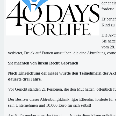
der er e
forderte.
Er berie
Kind zu 
Die Akt
Sie hatt
vom 28. 
verbietet, Druck auf Frauen auszuüben, die eine Abtreibung vorne
Sie machten von ihrem Recht Gebrauch
Nach Einreichung der Klage wurde den Teilnehmern der Aktio
dauerte drei Jahre.
Vor Gericht standen 21 Personen, die den Mut hatten, öffentlich 
Der Besitzer dieser Abtreibungsklinik, Igor Elberdin, forderte f
sein Unternehmen und 10.000 Euro für sich selbst!
Am 9. Dezember wies das Gericht in Vitoria diese Klage vollständig