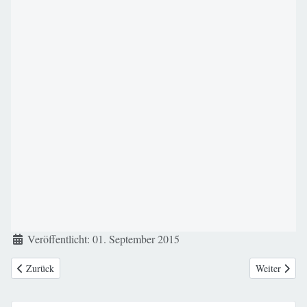
Details
Veröffentlicht: 01. September 2015
Vorheriger Beitrag: Do pobrania
Nächster Bei
Zurück
Weiter