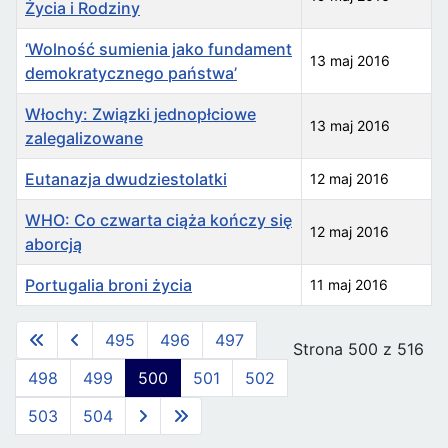
Życia i Rodziny
‘Wolność sumienia jako fundament
13 maj 2016
demokratycznego państwa’
Włochy: Związki jednopłciowe
13 maj 2016
zalegalizowane
Eutanazja dwudziestolatki
12 maj 2016
WHO: Co czwarta ciąża kończy się
12 maj 2016
aborcją
Portugalia broni życia
11 maj 2016
Spis artykułów
495
496
497
Strona 500 z 516
498
499
500
501
502
503
504