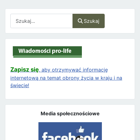
Szukaj
Szukaj
Zapisz się
, aby otrzymywać informację
internetową na temat obrony życia w kraju i na
świecie!
Media społecznościowe