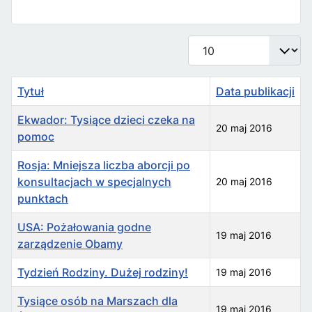
Pokaż #
Tytuł
Data publikacji
Ekwador: Tysiące dzieci czeka na
20 maj 2016
pomoc
Rosja: Mniejsza liczba aborcji po
konsultacjach w specjalnych
20 maj 2016
punktach
USA: Pożałowania godne
19 maj 2016
zarządzenie Obamy
Tydzień Rodziny. Dużej rodziny!
19 maj 2016
Tysiące osób na Marszach dla
19 maj 2016