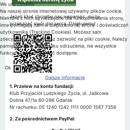
We use cookies
Na naszej stronie internetowej używamy plików cookie.
Jeżeli ktoś chciałby nas wspomóc, może
Niektóre z nich są niezbędne dla funkcjonowania strony,
przekazać swój dar serca. Dziękujemy!
inne pomagają nam w ulepszaniu tej strony i doświadczeń
użytkownika (Tracking Cookies). Możesz sam
zdecydować, czy chcesz zezwolić na pliki cookie. Należy
pamiętać, że w przypadku odrzucenia, nie wszystkie
funkcje strony mogą być dostępne.
Ok
Odmawiać
Dalsze informacje
1. Przelew na konto fundacji:
Klub Przyjaciół Ludzkiego Życia, ul. Jaśkowa
Dolina 47/1a 80-286 Gdańsk
Nr rachunku: 05 1240 1242 1111 0000 1587 7356
2. Za pośrednictwem PayPal: