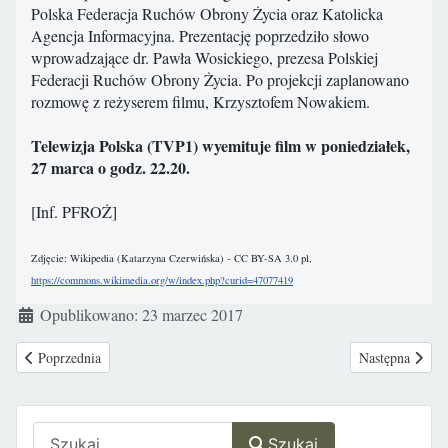
Polska Federacja Ruchów Obrony Życia oraz Katolicka
Agencja Informacyjna. Prezentację poprzedziło słowo
wprowadzające dr. Pawła Wosickiego, prezesa Polskiej
Federacji Ruchów Obrony Życia. Po projekcji zaplanowano
rozmowę z reżyserem filmu, Krzysztofem Nowakiem.
Telewizja Polska (TVP1) wyemituje film w poniedziałek,
27 marca o godz. 22.20.
[Inf. PFROŻ]
Zdjęcie: Wikipedia (Katarzyna Czerwińska) - CC BY-SA 3.0 pl,
https://commons.wikimedia.org/w/index.php?curid=47077419
Szczegóły
Opublikowano: 23 marzec 2017
Poprzednia strona: 24 marca i 25 marca – Dni Życia
Następna strona
Poprzednia
Następna
Szukaj
Szukaj