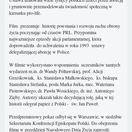
i gruntownie przemodelowała świadomość społeczną w
kierunku pro-life.
Film prezentuje historię powstania i rozwoju ruchu obrony
życia poczynając od czasów PRL. Przypomina
najważniejsze epizody akcji parlamentarnej, która
doprowadziła do uchwalenia w roku 1993 ustawy
delegalizującej aborcję w Polsce.
W filmie wykorzystano wspomnienia uczestników tamtych
wydarzeń m.in. dr Wandy Półtawskiej, prof. Alicji
Grześkowiak, ks. Stanisława Małkowskiego, ks. biskupa
Stanisława Stefanka, posła Marka Jurka, mec. Waleriana
Piotrowskiego, dr. Pawła Wosickiego, dr. inż. Antoniego
Zięby. Autorzy ukazali także decydującą rolę, jaką w tej
historii odegrał papież z Polski - św. Jan Paweł.
Przedpremierowy pokaz odbył się w Warszawie, w siedzibie
Sekretariatu Konferencji Episkopatu Polski. Do obejrzenia
filmu w przeddzień Narodowego Dnia Życia zaprosili: