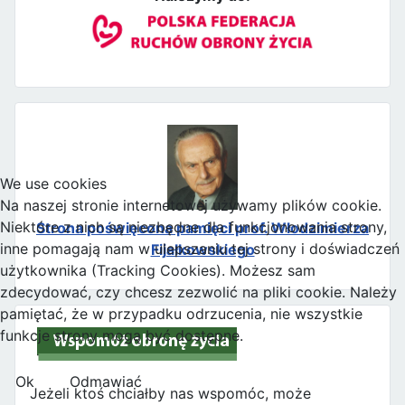
We use cookies
Na naszej stronie internetowej używamy plików cookie.
Niektóre z nich są niezbędne dla funkcjonowania strony,
Strona poświęcona pamięci prof. Włodzimierza
inne pomagają nam w ulepszaniu tej strony i doświadczeń
Fijałkowskiego
użytkownika (Tracking Cookies). Możesz sam
zdecydować, czy chcesz zezwolić na pliki cookie. Należy
pamiętać, że w przypadku odrzucenia, nie wszystkie
funkcje strony mogą być dostępne.
Ok
Odmawiać
Jeżeli ktoś chciałby nas wspomóc, może