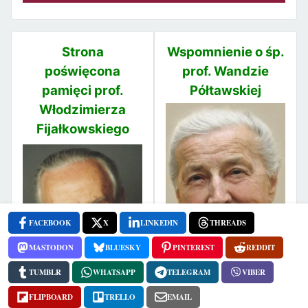
Strona
Wspomnienie o śp.
poświęcona
prof. Wandzie
pamięci prof.
Półtawskiej
Włodzimierza
Fijałkowskiego
FACEBOOK
X
LINKEDIN
THREADS
MASTODON
BLUESKY
PINTEREST
REDDIT
TUMBLR
WHATSAPP
TELEGRAM
VIBER
FLIPBOARD
TRELLO
EMAIL