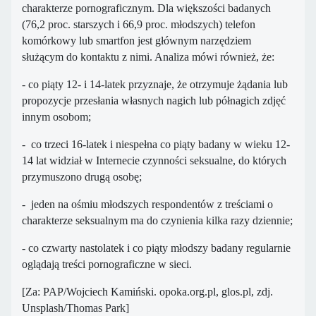
charakterze pornograficznym. Dla większości badanych
(76,2 proc. starszych i 66,9 proc. młodszych) telefon
komórkowy lub smartfon jest głównym narzędziem
służącym do kontaktu z nimi. Analiza mówi również, że:
- co piąty 12- i 14-latek przyznaje, że otrzymuje żądania lub
propozycje przesłania własnych nagich lub półnagich zdjęć
innym osobom;
- co trzeci 16-latek i niespełna co piąty badany w wieku 12-
14 lat widział w Internecie czynności seksualne, do których
przymuszono drugą osobę;
- jeden na ośmiu młodszych respondentów z treściami o
charakterze seksualnym ma do czynienia kilka razy dziennie;
- co czwarty nastolatek i co piąty młodszy badany regularnie
oglądają treści pornograficzne w sieci.
[Za: PAP/Wojciech Kamiński. opoka.org.pl, glos.pl, zdj.
Unsplash/Thomas Park]