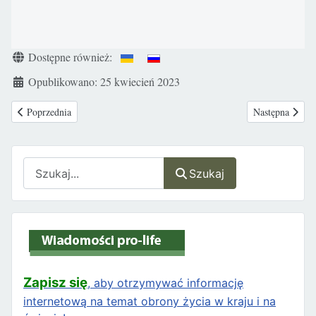
Szczegóły
Dostępne również:
Opublikowano: 25 kwiecień 2023
Poprzednia strona: Donald Trump w ramach nowej kampanii wyborczej na 
Następna stron
Poprzednia
Następna
Szukaj
Szukaj
Zapisz się
, aby otrzymywać informację
internetową na temat obrony życia w kraju i na