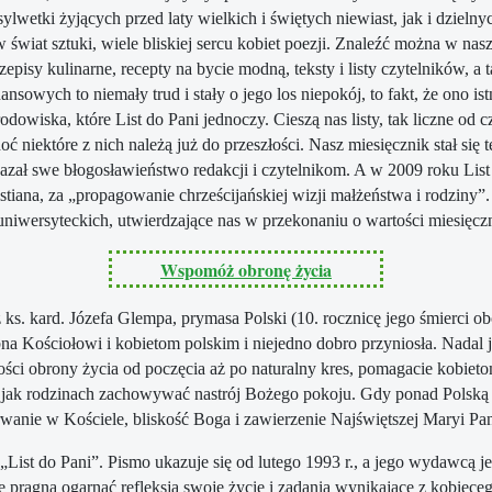
lwetki żyjących przed laty wielkich i świętych niewiast, jak i dzieln
wiat sztuki, wiele bliskiej sercu kobiet poezji. Znaleźć można w nas
episy kulinarne, recepty na bycie modną, teksty i listy czytelników,
ych to niemały trud i stały o jego los niepokój, to fakt, że ono istnie
dowiska, które List do Pani jednoczy. Cieszą nas listy, tak liczne od cz
niektóre z nich należą już do przeszłości. Nasz miesięcznik stał się 
azał swe błogosławieństwo redakcji i czytelnikom. A w 2009 roku Lis
stiana, za „propagowanie chrześcijańskiej wizji małżeństwa i rodziny”
 uniwersyteckich, utwierdzające nas w przekonaniu o wartości miesięczn
Wspomóż obronę życia
s. kard. Józefa Glempa, prymasa Polski (10. rocznicę jego śmierci obc
ebna Kościołowi i kobietom polskim i niejedno dobro przyniosła. Nadal 
zności obrony życia od poczęcia aż po naturalny kres, pomagacie kobi
 jak rodzinach zachowywać nastrój Bożego pokoju. Gdy ponad Polską 
rwanie w Kościele, bliskość Boga i zawierzenie Najświętszej Maryi Pa
„List do Pani”. Pismo ukazuje się od lutego 1993 r., a jego wydawcą 
tóre pragną ogarnąć refleksją swoje życie i zadania wynikające z kobie