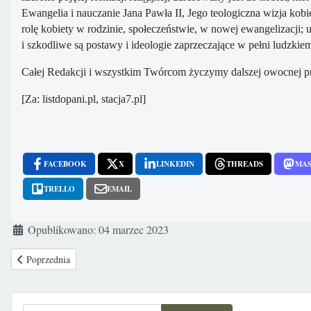
Ewangelia i nauczanie Jana Pawła II, Jego teologiczna wizja kob
rolę kobiety w rodzinie, społeczeństwie, w nowej ewangelizacji; 
i szkodliwe są postawy i ideologie zaprzeczające w pełni ludzki
Całej Redakcji i wszystkim Twórcom życzymy dalszej owocnej pracy
[Za: listdopani.pl, stacja7.pl]
FACEBOOK
X
LINKEDIN
THREADS
MA
TRELLO
EMAIL
Szczegóły
Opublikowano: 04 marzec 2023
Poprzednia strona: Wielki Marsz w stolicy Meksyku w obronie rodzin, dzi
Poprzednia