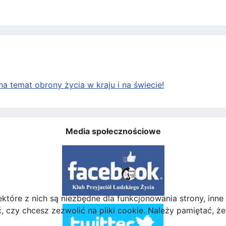
a temat obrony życia w kraju i na świecie!
Media społecznościowe
ektóre z nich są niezbędne dla funkcjonowania strony, inn
zy chcesz zezwolić na pliki cookie. Należy pamiętać, że 