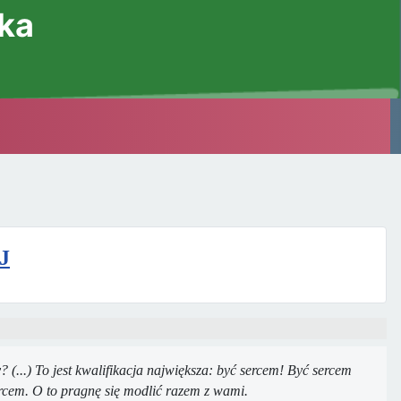
ska
J
? (...) To jest kwalifikacja największa: być sercem! Być sercem
sercem. O to pragnę się modlić razem z wami.