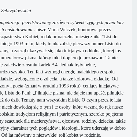
 Zebrzydowskiej
angelizacji; przedstawiamy zarówno sylwetki żyjących przed laty
tych naśladowania
- pisze Maria Wilczek, honorowa prezes
pasterstwa Kobiet, redaktor naczelna miesięcznika "List do
utego 1993 roku, kiedy to ukazał się pierwszy numer Listu do
ny, a zaczął ukazywać się jako inicjatywa oddolna, której los
numeratorów pisma, którzy mieli dopiero je poznawać. Tamte
ię zaledwie z ośmiu kartek A4. Jednak były pełne,
ę bardzo szybko. Ten fakt wzmógł energię maleńkiego zespołu
akładzie, wzbogacone o zdjęcia, a także kolorową okładkę. Od
zony i poeta (zmarł w grudniu 1993 roku), ceniący inicjatywę
Listu do Pani: „Pilnujcie pisma, nie dajcie mu upaść, pilnujcie
 aż do dziś. Tematy nam wszystkim bliskie O czym przez te lata
e niech dowiedzą się o tym i te osoby, które wezmą do rąk nasze
polskim tradycjom religijnym i patriotycznym, szeroko pojętemu
 szacunek dla macierzyństwa, ojcostwa, rodziny, dziecka, także
jny charakter tych poglądów i ideologii, które uderzają w dobro
. Od lat mówimy o niezwykłej roli kobiet w rodzinie,