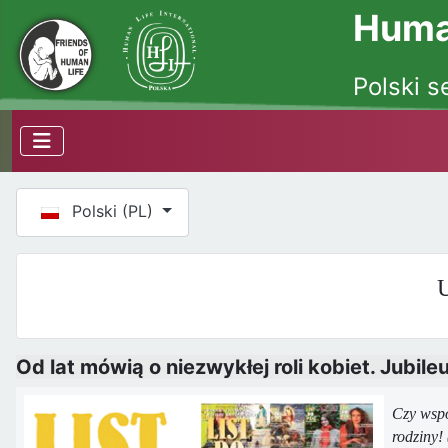
Human
Polski s
Wybierz swój język
Polski (PL)
U
Od lat mówią o niezwykłej roli kobiet. Jubileu
Czy wspó
rodziny!