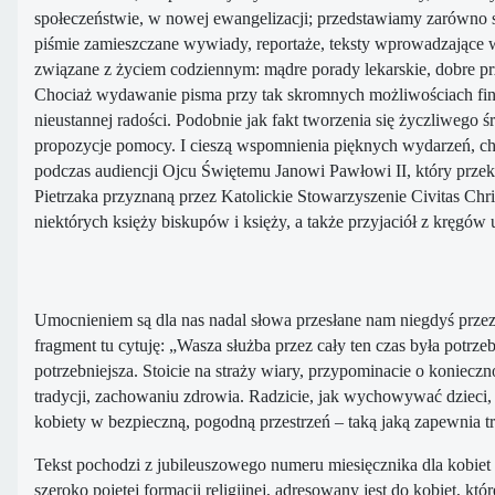
społeczeństwie, w nowej ewangelizacji; przedstawiamy zarówno sy
piśmie zamieszczane wywiady, reportaże, teksty wprowadzające w ś
związane z życiem codziennym: mądre porady lekarskie, dobre prz
Chociaż wydawanie pisma przy tak skromnych możliwościach finansow
nieustannej radości. Podobnie jak fakt tworzenia się życzliwego śro
propozycje pomocy. I cieszą wspomnienia pięknych wydarzeń, choć 
podczas audiencji Ojcu Świętemu Janowi Pawłowi II, który przek
Pietrzaka przyznaną przez Katolickie Stowarzyszenie Civitas Chri
niektórych księży biskupów i księży, a także przyjaciół z kręgów
Umocnieniem są dla nas nadal słowa przesłane nam niegdyś przez k
fragment tu cytuję: „Wasza służba przez cały ten czas była potrz
potrzebniejsza. Stoicie na straży wiary, przypominacie o koniec
tradycji, zachowaniu zdrowia. Radzicie, jak wychowywać dzieci,
kobiety w bezpieczną, pogodną przestrzeń – taką jaką zapewnia t
Tekst pochodzi z jubileuszowego numeru miesięcznika dla kobiet 
szeroko pojętej formacji religijnej, adresowany jest do kobiet, k