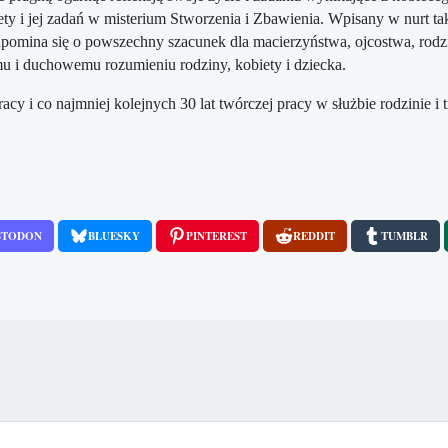
iety i jej zadań w misterium Stworzenia i Zbawienia. Wpisany w nurt 
upomina się o powszechny szacunek dla macierzyństwa, ojcostwa, rodzin
emu i duchowemu rozumieniu rodziny, kobiety i dziecka.
 i co najmniej kolejnych 30 lat twórczej pracy w służbie rodzinie i t
STODON
BLUESKY
PINTEREST
REDDIT
TUMBLR
eci i praw rodziców