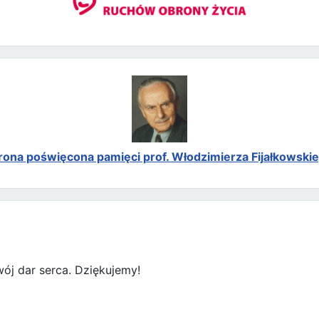
rona poświęcona pamięci prof. Włodzimierza Fijałkowski
ój dar serca. Dziękujemy!