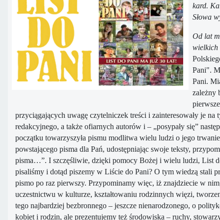
kard. Ka
Słowa wy
Od lat m
wielkich
Polskieg
Pani". M
Pani. Mi
zależny 
pierwsze
przyciągających uwagę czytelniczek treści i zainteresowały je na
redakcyjnego, a także ofiarnych autorów i – „posypały się” nastę
początku towarzyszyła pismu modlitwa wielu ludzi o jego trwanie
powstającego pisma dla Pań, udostępniając swoje teksty, przypomi
pisma…”. I szczęśliwie, dzięki pomocy Bożej i wielu ludzi, List d
pisaliśmy i dotąd piszemy w Liście do Pani? O tym wiedzą stali p
pismo po raz pierwszy. Przypominamy więc, iż znajdziecie w nim,
uczestnictwu w kulturze, kształtowaniu rodzinnych więzi, tworz
tego najbardziej bezbronnego – jeszcze nienarodzonego, o polity
kobiet i rodzin, ale prezentujemy też środowiska – ruchy, stowar