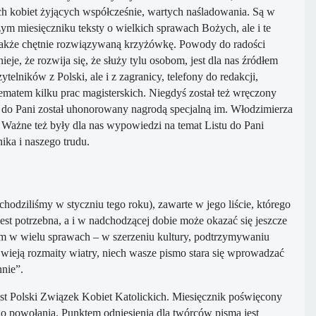
ych kobiet żyjących współcześnie, wartych naśladowania. Są w
zym miesięczniku teksty o wielkich sprawach Bożych, ale i te
 a także chętnie rozwiązywaną krzyżówkę. Powody do radości
je, że rozwija się, że służy tylu osobom, jest dla nas źródłem
ytelników z Polski, ale i z zagranicy, telefony do redakcji,
tematem kilku prac magisterskich. Niegdyś został też wręczony
t do Pani został uhonorowany nagrodą specjalną im. Włodzimierza
. Ważne też były dla nas wypowiedzi na temat Listu do Pani
ika i naszego trudu.
hodziliśmy w styczniu tego roku), zawarte w jego liście, którego
jest potrzebna, a i w nadchodzącej dobie może okazać się jeszcze
etom w wielu sprawach – w szerzeniu kultury, podtrzymywaniu
wieją rozmaity wiatry, niech wasze pismo stara się wprowadzać
nnie”.
jest Polski Związek Kobiet Katolickich. Miesięcznik poświęcony
cego powołania. Punktem odniesienia dla twórców pisma jest