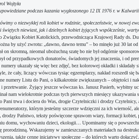
rol Wojtyła
powiedziane podczas kazania wygłoszonego 12 IX 1976 r. w Kalwarii
ówimy o niezwykłej roli kobiet w rodzinie, społeczeństwie, w nowej ew
 i świętych niewiast, jak i dzielnych kobiet żyjących współcześnie, war
o Związku Kobiet Katolickich, przewodnicząca Krajowej Rady ds. Dusz
ożna by użyć zwrotu: „dawno, dawno temu” – bo minęło już 30 lat od l
ał on skromną, nieomal ubożuchną szatę bo nie był odgórnie sponsorowa
był od przypadkowych donatorów, świadomych jej znaczenia, i od pre
 numery ukazały się więc bez zdjęć, bez kolorowej okładki i składały s
 tyle, że cały, liczący wówczas tysiąc egzemplarzy, nakład rozszedł si
pne numery Listu do Pani, o kilkakrotnie zwiększanych – objętości i n
 i przetrwanie. Żyjący jeszcze wówczas ks. Janusz Pasierb, wybitny uc
nał nam wielokrotnie podczas tych pierwszych miesięcy ukazywania się 
o Pani trwa i dociera do Was, drogie Czytelniczki i drodzy Czytelnicy,
renumeratorzy, którym jesteśmy szczerze wdzięczni za ich wierność, al
 drodzy Państwo, teksty poświęcone sprawom wiary, formacji kobiet, 
eniu domu, wychowaniu dzieci, ekologii… Upominamy się o powszechny
kę prorodzinną. Wskazujemy w zamieszczanych materiałach na destrukcy
zyszenia, także cenne inicjatywy społeczne – do których warto dołączyć