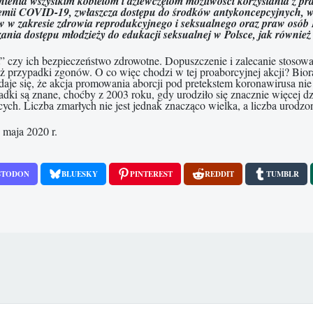
enia wszystkim kobietom i dziewczętom możliwości korzystania z pra
emii COVID-19, zwłaszcza dostępu do środków antykoncepcyjnych, w t
 w zakresie zdrowia reprodukcyjnego i seksualnego oraz praw osób L
zania dostępu młodzieży do edukacji seksualnej w Polsce, jak również
t” czy ich bezpieczeństwo zdrowotne. Dopuszczenie i zalecanie stosow
ż przypadki zgonów. O co więc chodzi w tej proaborcyjnej akcji? Bior
wydaje się, że akcja promowania aborcji pod pretekstem koronawirusa n
adki są znane, choćby z 2003 roku, gdy urodziło się znacznie więcej 
cych. Liczba zmarłych nie jest jednak znacząco wielka, a liczba urodz
maja 2020 r.
STODON
BLUESKY
PINTEREST
REDDIT
TUMBLR
m trzy lata po śmierci