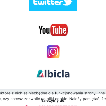
ektóre z nich są niezbędne dla funkcjonowania strony, inn
zy chcesz zezwolić na pliki cookie. Należy pamiętać, że 
Należymy do: