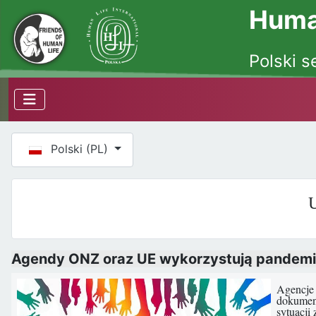
Human
Polski s
Wybierz swój język
Polski (PL)
U
Agendy ONZ oraz UE wykorzystują pandemi
Agencje 
dokument
sytuacji