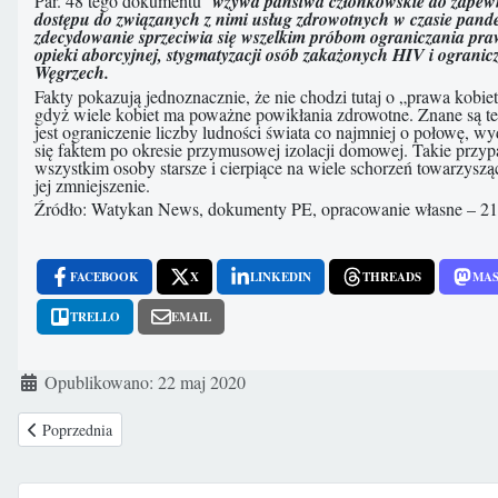
Par. 48 tego dokumentu
wzywa państwa członkowskie do zapewni
dostępu do związanych z nimi usług zdrowotnych w czasie pand
zdecydowanie sprzeciwia się wszelkim próbom ograniczania praw
opieki aborcyjnej, stygmatyzacji osób zakażonych HIV i ogranic
Węgrzech.
Fakty pokazują jednoznacznie, że nie chodzi tutaj o „prawa kobie
gdyż wiele kobiet ma poważne powikłania zdrowotne. Znane są te
jest ograniczenie liczby ludności świata co najmniej o połowę, 
się faktem po okresie przymusowej izolacji domowej. Takie przyp
wszystkim osoby starsze i cierpiące na wiele schorzeń towarzyszą
jej zmniejszenie.
Źródło: Watykan News, dokumenty PE, opracowanie własne – 21 
FACEBOOK
X
LINKEDIN
THREADS
MA
TRELLO
EMAIL
Szczegóły
Opublikowano: 22 maj 2020
Poprzednia strona: Kolejna wielka manipulacja Normą McCorvey. Tym raze
Poprzednia