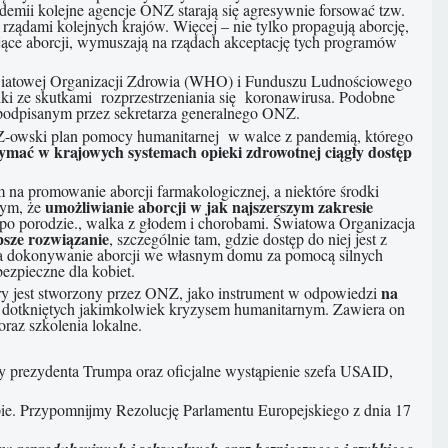
demii kolejne agencje ONZ starają się agresywnie forsować tzw.
ądami kolejnych krajów. Więcej – nie tylko propagują aborcję,
ujące aborcji, wymuszają na rządach akceptację tych programów
wiatowej Organizacji Zdrowia (WHO) i Funduszu Ludnościowego
i ze skutkami rozprzestrzeniania się koronawirusa. Podobne
 podpisanym przez sekretarza generalnego ONZ.
Z-owski plan pomocy humanitarnej w walce z pandemią, którego
ymać w krajowych systemach opieki zdrowotnej ciągły dostęp
a promowanie aborcji farmakologicznej, a niektóre środki
umożliwianie aborcji w jak najszerszym zakresie
tym, że
po porodzie., walka z głodem i chorobami. Światowa Organizacja
psze rozwiązanie
, szczególnie tam, gdzie dostęp do niej jest z
 na dokonywanie aborcji we własnym domu za pomocą silnych
ezpieczne dla kobiet.
na
óry jest stworzony przez ONZ, jako instrument w odpowiedzi
 dotkniętych jakimkolwiek kryzysem humanitarnym. Zawiera on
raz szkolenia lokalne.
prezydenta Trumpa oraz oficjalne wystąpienie szefa USAID,
pie. Przypomnijmy Rezolucję Parlamentu Europejskiego z dnia 17