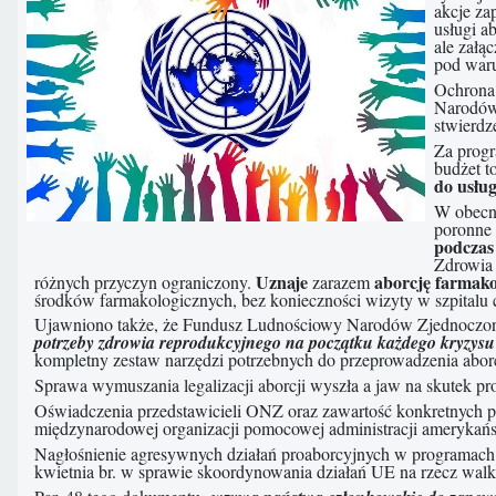
akcje za
usługi a
ale załą
pod waru
Ochrona
Narodów 
stwierdz
Za progr
budżet 
do usłu
W obecny
poronne 
podczas
Zdrowi
Uznaje
aborcję farmako
różnych przyczyn ograniczony.
zarazem
środków farmakologicznych, bez konieczności wizyty w szpitalu cz
Ujawniono także, że Fundusz Ludnościowy Narodów Zjednocz
potrzeby zdrowia reprodukcyjnego na początku każdego kryzysu
kompletny zestaw narzędzi potrzebnych do przeprowadzenia aborcji
Sprawa wymuszania legalizacji aborcji wyszła a jaw na skutek p
Oświadczenia przedstawicieli ONZ oraz zawartość konkretnych 
międzynarodowej organizacji pomocowej administracji amerykańsk
Nagłośnienie agresywnych działań proaborcyjnych w programach O
kwietnia br. w sprawie skoordynowania działań UE na rzecz walk