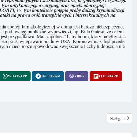
w reprodukcyjnych i seksualnych oraz bezpiecznego i szybkiego
ym antykoncepcji awaryjnej, oraz opieki aborcyjnej;
GBTI, i w tym kontekście potępia próby dalszej kryminalizacji
 ataki na prawa osób transpłciowych i interseksualnych na
ania aborcji farmakologicznej w domu jest bardzo niebezpieczne,
ąc pod uwagę publiczne wypowiedzi, np. Billa Gatesa, że celem
ie jest przypadkowa. Ma „zapobiec” baby boom, który mógłby stać
dzieci po sławnej awarii prądu w USA. Koronawirus zabija przede
onych dzieci może spowodować zwiększenie liczby ludności, a nie
WHATSAPP
TELEGRAM
VIBER
FLIPBOARD
Następna strona
Następna