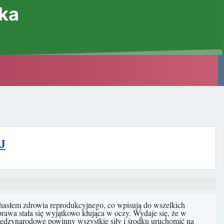
ska
J
słem zdrowia reprodukcyjnego, co wpisują do wszelkich
wa stała się wyjątkowo kłująca w oczy. Wydaje się, że w
 międzynarodowe powinny wszystkie siły i środku uruchomić na