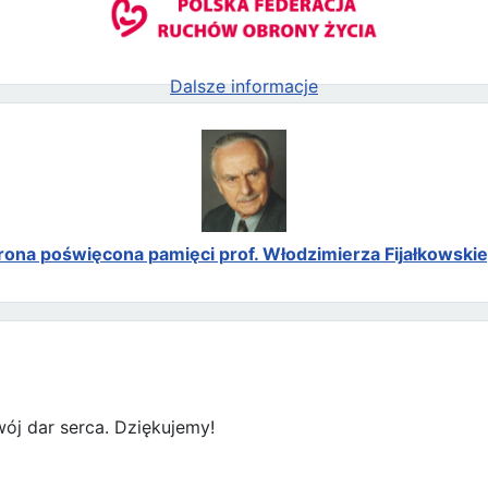
Dalsze informacje
rona poświęcona pamięci prof. Włodzimierza Fijałkowski
ój dar serca. Dziękujemy!