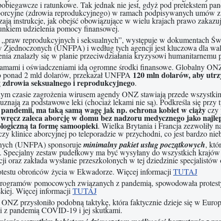
pobiegawcze i ratunkowe. Tak jednak nie jest, gdyż pod pretekstem pan
borcyjne (zdrowia reprodukcyjnego) w ramach podpisywanych umów z rz
czają instrukcje, jak obejść obowiązujące w wielu krajach prawo zakaz
nkiem udzielenia pomocy finansowej.
 „praw reprodukcyjnych i seksualnych”, występuje w dokumentach Ś
Zjednoczonych (UNFPA) i według tych agencji jest kluczowa dla walk
enia znalazły się w planie przeciwdziałania kryzysowi humanitarnemu
amami i oświadczeniami idą ogromne środki finansowe. Globalny ON
120 mln dolarów, aby utrz
to ponad 2 mld dolarów, przekazał UNFPA
g zdrowia seksualnego i reprodukcyjnego
.
m czasie zagrożenia wirusem agendy ONZ stawiają przede wszystkim n
uznają za podstawowe leki (chociaż lekami nie są). Podkreśla się przy 
 pandemii, ma taką samą wagę jak np. ochrona kobiet w ciąży
czy 
w
ręcz zaleca aborcję w domu bez nadzoru medycznego jako najle
a
logiczną ta formę samoopieki
. Wielka Brytania i Francja zezwoliły
y klinice aborcyjnej po teleporadzie w przychodni, co jest bardzo nieb
onych (UNFPA) sponsoruje
minimalny pakiet usług początkowych
, kt
. Specjalny zestaw pudełkowy ma być wysyłany do wszystkich krajów
 oraz zakłada wysłanie przeszkolonych w tej dziedzinie specjalistów o
rotestu obrońców życia w Ekwadorze. Więcej informacji
TUTAJ
programów pomocowych związanych z pandemią, spowodowała protesty 
iej. Więcej informacji
TUTAJ
NZ przysłoniło podobną taktykę, która faktycznie dzieje się w Euro
i z pandemią COVID-19 i jej skutkami.