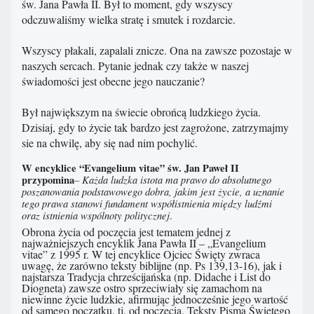
św. Jana Pawła II. Był to moment, gdy wszyscy
odczuwaliśmy wielka stratę i smutek i rozdarcie.
Wszyscy płakali, zapalali znicze. Ona na zawsze pozostaje w
naszych sercach. Pytanie jednak czy także w naszej
świadomości jest obecne jego nauczanie?
Był największym na świecie obrońcą ludzkiego życia.
Dzisiaj, gdy to życie tak bardzo jest zagrożone, zatrzymajmy
sie na chwilę, aby się nad nim pochylić.
W encyklice “Evangelium vitae” św. Jan Paweł II
przypomina
– Każda ludzka istota ma prawo do absolutnego
poszanowania podstawowego dobra, jakim jest życie, a uznanie
tego prawa stanowi fundament współistnienia między ludźmi
oraz istnienia wspólnoty politycznej
.
Obrona życia od poczęcia jest tematem jednej z
najważniejszych encyklik Jana Pawła II – „Evangelium
vitae” z 1995 r. W tej encyklice Ojciec Święty zwraca
uwagę, że zarówno teksty biblijne (np. Ps 139,13-16), jak i
najstarsza Tradycja chrześcijańska (np. Didache i List do
Diogneta) zawsze ostro sprzeciwiały się zamachom na
niewinne życie ludzkie, afirmując jednocześnie jego wartość
od samego początku, tj. od poczęcia. Teksty Pisma Świętego