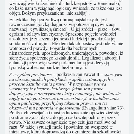
wyrażają wielki szacunek dla ludzkiej istoty w łonie matki,
co każe nam wyciągnąć logiczny wniosek, że także ona jest
objęta Bożym przykazaniem: „nie zabijaj”.
Encyklika, będąca żarliwą obroną najsłabszych, jest
równocześnie gorzką diagnozą współczesnej cywilizacji,
nazwanej “cywilizacją śmierci”. U jej źródeł – pisze – tkwi
egoizm i relatywizm etyczny. Spaczone pojęcie wolności
absolutyzuje znaczenie jednostki ludzkiej i przekreśla jej
solidarność z drugimi. Efektem takich postaw jest oderwanie
wolności od prawdy. Pogarda dla bezbronnych –
nienarodzonych, upośledzonych, umierających, powoduje, iż
sferę życia społecznego kształtuje siła. Legalizacja aborcji i
eutanazji przez większość parlamentarną jest decyzją
tyrańską wobec najbardziej bezbronnych.
Szczególna powinność
– podkreśla Jan Paweł II –
spoczywa
na chrześcijańskich politykach, współuczestniczących w
procesie kształtowania prawa. W przypadku prawa
wewnętrznie niesprawiedliwego, jakim jest prawo
dopuszczające przerywanie ciąży i eutanazję, nie wolno się
nigdy do niego stosować ani uczestniczyć w kształtowaniu
opinii publicznej przychylnej takiemu prawu, ani też
okazywać mu poparcia w głosowaniu
(Evangelium vitae 73).
Polityk chrześcijański musi jednoznacznie opowiedzieć się
po stronie życia, dążąc do jego całkowitej ochrony przez
prawo. Nie zawsze osiągnięcie tego celu jest możliwe od
razu. W takiej sytuacji może i powinien on wesprzeć te
inicjatywy, które doprowadzą do ograniczenia szkodliwości