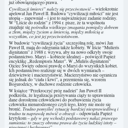
już obowiązującego prawa.
Cywilizacji śmierci” należy się przeciwstawić
– wielokrotnie
apelował Jan Paweł II. Budowa “cywilizacji miłości” nie jest
utopią – zapewniał – i jest to najważniejsze zadanie rodziny.
W “Liście do rodzin” z 1994 r. pisze, że ta wspólnota
znajduje się
pośrodku wielkiego zmagania pomiędzy dobrem
a złem, między życiem a śmiercią, między miłością a
wszystkim, co jest jej przeciwieństwem
.
W budowie “cywilizacji życia” szczególną rolę, mówi Jan
Paweł II, mają do odegrania także kobiety. W liście “Mulieris
dignitatem” z 1988 r. wzywa, aby na nowo odkryły swoje
posłannictwo. Maryi – kobiecie idealnej – poświęcił Papież
encyklikę „Redemptoris Mater”. W „Muliris dignitatem”
Ojciec Święty odnosi prawdę o Maryi do wszystkich kobiet.
Ich posłannictwo realizuje się w dwóch wymiarach –
dziewictwie i macierzyństwie. Macierzyństwo nie ogranicza
się jednak do “ciała i krwi”, a przemienia się, wzorem
Bogurodzicy, w duchowe rodzenie człowieka.
W książce “Przekroczyć próg nadziei” Jan Paweł II
podkreśla, że legalizacja przerywania ciąży to uprawnienia
dane dorosłemu człowiekowi do pozbawienia życia
człowieka nienarodzonego czyli tego, który nie może się
bronić.
Trudno pomyśleć sytuację bardziej niesprawiedliwą i
trudno tu naprawdę mówić o obsesji
– odpowiada Papież
krytykom –
gdy w grę wchodzi podstawowy nakaz prawego
sumienia: to znaczy obrona prawa do życia ludzkiej istoty –
niewinnej i bezbronnej”.