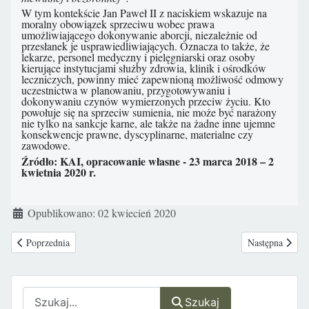
W tym kontekście Jan Paweł II z naciskiem wskazuje na
moralny obowiązek sprzeciwu wobec prawa
umożliwiającego dokonywanie aborcji, niezależnie od
przesłanek je usprawiedliwiających. Oznacza to także, że
lekarze, personel medyczny i pielęgniarski oraz osoby
kierujące instytucjami służby zdrowia, klinik i ośrodków
leczniczych, powinny mieć zapewnioną możliwość odmowy
uczestnictwa w planowaniu, przygotowywaniu i
dokonywaniu czynów wymierzonych przeciw życiu. Kto
powołuje się na sprzeciw sumienia, nie może być narażony
nie tylko na sankcje karne, ale także na żadne inne ujemne
konsekwencje prawne, dyscyplinarne, materialne czy
zawodowe.
Źródło: KAI, opracowanie własne - 23 marca 2018 – 2
kwietnia 2020 r.
Szczegóły
Opublikowano: 02 kwiecień 2020
Poprzednia strona: Pandemia samotności w kontekście przymusowej izola
Następna strona
Poprzednia
Następna
Szukaj
Szukaj