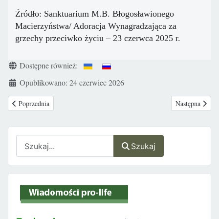
Źródło: Sanktuarium M.B. Błogosławionego
Macierzyństwa/ Adoracja Wynagradzająca za
grzechy przeciwko życiu – 23 czerwca 2025 r.
Szczegóły
Dostępne również:
Opublikowano: 24 czerwiec 2026
Poprzednia strona: Przerażające dane -100 tys. Kanadyjczyków poniosło ś
Następna stron
Poprzednia
Następna
Szukaj
Szukaj