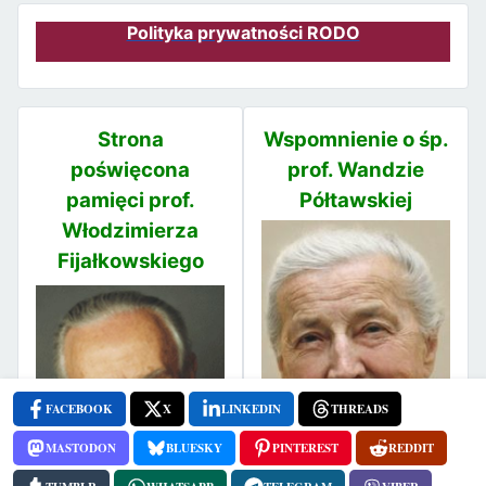
Polityka prywatności RODO
Strona
Wspomnienie o śp.
poświęcona
prof. Wandzie
pamięci prof.
Półtawskiej
Włodzimierza
Fijałkowskiego
FACEBOOK
X
LINKEDIN
THREADS
MASTODON
BLUESKY
PINTEREST
REDDIT