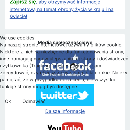
Zapisz się
, aby otrzymywać informację
internetową na temat obrony życia w kraju i na
świecie!
We use cookies
Media społecznościowe
Na naszej stronie internetowej używamy plików cookie.
Niektóre z nich są niezbędne dla funkcjonowania strony,
inne pomagają nam w ulepszaniu tej strony i doświadczeń
użytkownika (Tracking Cookies). Możesz sam
zdecydować, czy chcesz zezwolić na pliki cookie. Należy
pamiętać, że w przypadku odrzucenia, nie wszystkie
funkcje strony mogą być dostępne.
Ok
Odmawiać
Dalsze informacje