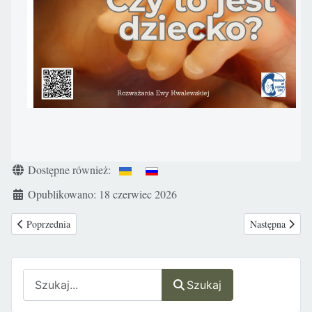
Szczegóły
Dostępne również:
Opublikowano: 18 czerwiec 2026
Poprzednia strona: Kanada: „Rocznica, którą należy opłakiwać”. Kanadyjsk
Następna strona
Poprzednia
Następna
Szukaj
Szukaj