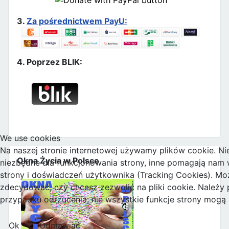
3.
Za pośrednictwem PayU:
4. Poprzez BLIK:
We use cookies
Na naszej stronie internetowej używamy plików cookie. Nie
Okna Życia w Polsce
niezbędne dla funkcjonowania strony, inne pomagają nam w
strony i doświadczeń użytkownika (Tracking Cookies). M
zdecydować, czy chcesz zezwolić na pliki cookie. Należy 
przypadku odrzucenia, nie wszystkie funkcje strony mogą
Ok
Odmawiać