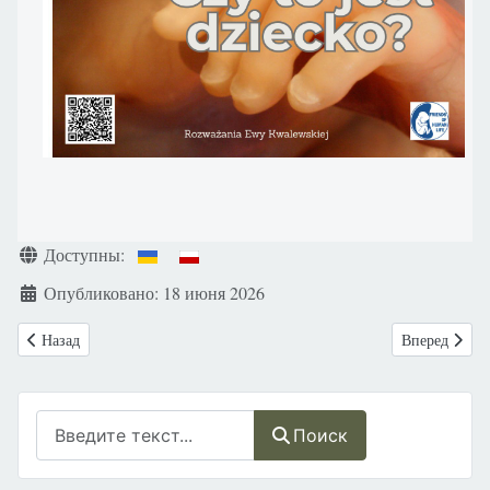
Информация о материале
Доступны:
Опубликовано: 18 июня 2026
Предыдущий: Украина: Киев. 21 июня. Шествие в защиту семьи, дет
Следующий: 
Назад
Вперед
Поиск
Поиск