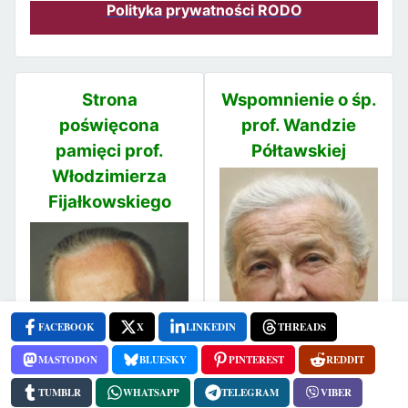
Polityka prywatności RODO
Strona
Wspomnienie o śp.
poświęcona
prof. Wandzie
pamięci prof.
Półtawskiej
Włodzimierza
Fijałkowskiego
FACEBOOK
X
LINKEDIN
THREADS
MASTODON
BLUESKY
PINTEREST
REDDIT
TUMBLR
WHATSAPP
TELEGRAM
VIBER