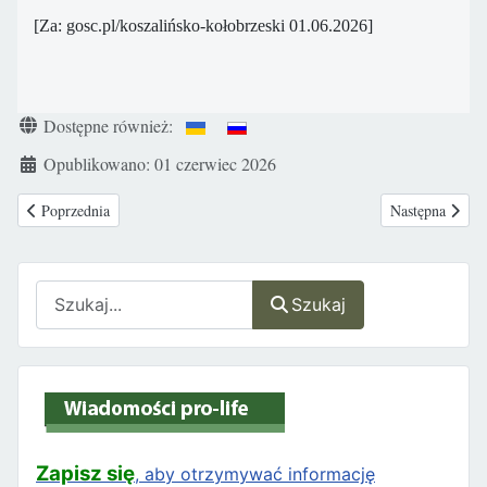
[Za: gosc.pl/koszalińsko-kołobrzeski 01.06.2026]
Szczegóły
Dostępne również:
Opublikowano: 01 czerwiec 2026
Poprzednia strona: „Głosy w głowie mówią mi, że mam iść sama do lasu”.
Następna strona
Poprzednia
Następna
Szukaj
Szukaj
Zapisz się
, aby otrzymywać informację