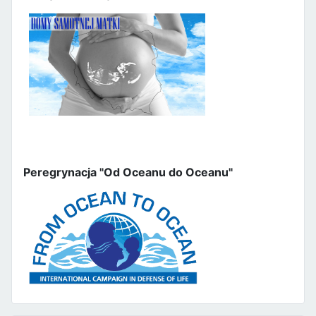
Peregrynacja "Od Oceanu do Oceanu"