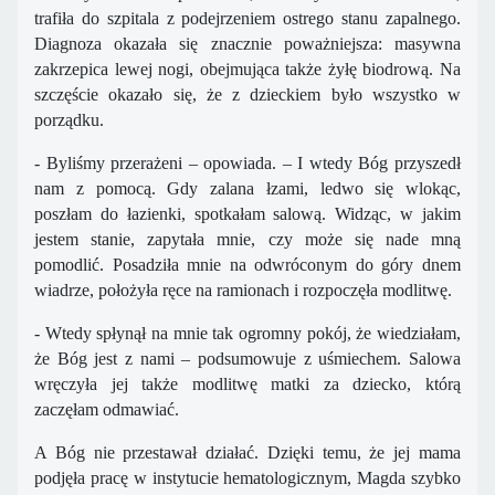
trafiła do szpitala z podejrzeniem ostrego stanu zapalnego.
Diagnoza okazała się znacznie poważniejsza: masywna
zakrzepica lewej nogi, obejmująca także żyłę biodrową. Na
szczęście okazało się, że z dzieckiem było wszystko w
porządku.
- Byliśmy przerażeni – opowiada. – I wtedy Bóg przyszedł
nam z pomocą. Gdy zalana łzami, ledwo się wlokąc,
poszłam do łazienki, spotkałam salową. Widząc, w jakim
jestem stanie, zapytała mnie, czy może się nade mną
pomodlić. Posadziła mnie na odwróconym do góry dnem
wiadrze, położyła ręce na ramionach i rozpoczęła modlitwę.
- Wtedy spłynął na mnie tak ogromny pokój, że wiedziałam,
że Bóg jest z nami – podsumowuje z uśmiechem. Salowa
wręczyła jej także modlitwę matki za dziecko, którą
zaczęłam odmawiać.
A Bóg nie przestawał działać. Dzięki temu, że jej mama
podjęła pracę w instytucie hematologicznym, Magda szybko