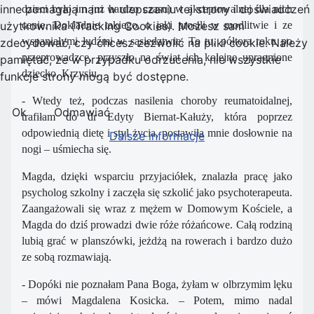
inne pomagają nam w ulepszaniu tej strony i doświadczeń
dzieci było im już bardzo czasu) w akceptowalnej dla nich
użytkownika (Tracking Cookies). Możesz sam
cenie. Dokładnie takiego, o jaki prosili w modlitwie i ze
wspaniałymi ludźmi w sąsiedztwie. To tu, półtora roku po
zdecydować, czy chcesz zezwolić na pliki cookie. Należy
przeprowadzce, przyszło na świat ich kolejne upragnione
pamiętać, że w przypadku odrzucenia, nie wszystkie
dziecko, Krzysiu.
funkcje strony mogą być dostępne.
- Wtedy też, podczas nasilenia choroby reumatoidalnej,
Ok
Odmawiać
trafiłam do dr Edyty Biernat-Kałuży, która poprzez
odpowiednią dietę i styl życia, postawiła mnie dosłownie na
Dalsze informacje
nogi – uśmiecha się.
Magda, dzięki wsparciu przyjaciółek, znalazła pracę jako
psycholog szkolny i zaczęła się szkolić jako psychoterapeuta.
Zaangażowali się wraz z mężem w Domowym Kościele, a
Magda do dziś prowadzi dwie róże różańcowe. Całą rodziną
lubią grać w planszówki, jeżdżą na rowerach i bardzo dużo
ze sobą rozmawiają.
- Dopóki nie poznałam Pana Boga, żyłam w olbrzymim lęku
– mówi Magdalena Kosicka. – Potem, mimo nadal