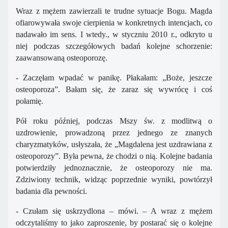
Wraz z mężem zawierzali te trudne sytuacje Bogu. Magda
ofiarowywała swoje cierpienia w konkretnych intencjach, co
nadawało im sens. I wtedy., w styczniu 2010 r., odkryto u
niej podczas szczegółowych badań kolejne schorzenie:
zaawansowaną osteoporozę.
- Zaczęłam wpadać w panikę. Płakałam: „Boże, jeszcze
osteoporoza”. Bałam się, że zaraz się wywrócę i coś
połamię.
Pół roku później, podczas Mszy św. z modlitwą o
uzdrowienie, prowadzoną przez jednego ze znanych
charyzmatyków, usłyszała, że „Magdalena jest uzdrawiana z
osteoporozy”. Była pewna, że chodzi o nią. Kolejne badania
potwierdziły jednoznacznie, że osteoporozy nie ma.
Zdziwiony technik, widząc poprzednie wyniki, powtórzył
badania dla pewności.
- Czułam się uskrzydlona – mówi. – A wraz z mężem
odczytaliśmy to jako zaproszenie, by postarać się o kolejne