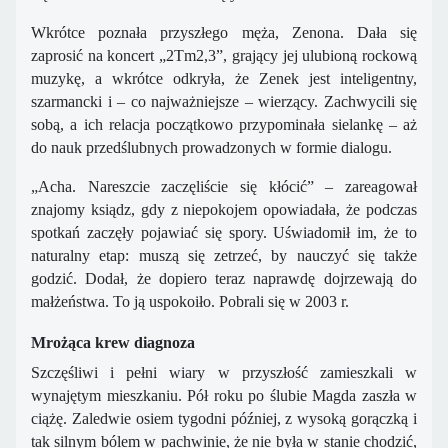
Wkrótce poznała przyszłego męża, Zenona. Dała się
zaprosić na koncert „2Tm2,3”, grający jej ulubioną rockową
muzykę, a wkrótce odkryła, że Zenek jest inteligentny,
szarmancki i – co najważniejsze – wierzący. Zachwycili się
sobą, a ich relacja początkowo przypominała sielankę – aż
do nauk przedślubnych prowadzonych w formie dialogu.
„Acha. Nareszcie zaczęliście się kłócić” – zareagował
znajomy ksiądz, gdy z niepokojem opowiadała, że podczas
spotkań zaczęły pojawiać się spory. Uświadomił im, że to
naturalny etap: muszą się zetrzeć, by nauczyć się także
godzić. Dodał, że dopiero teraz naprawdę dojrzewają do
małżeństwa. To ją uspokoiło. Pobrali się w 2003 r.
Mrożąca krew diagnoza
Szczęśliwi i pełni wiary w przyszłość zamieszkali w
wynajętym mieszkaniu. Pół roku po ślubie Magda zaszła w
ciążę. Zaledwie osiem tygodni później, z wysoką gorączką i
tak silnym bólem w pachwinie, że nie była w stanie chodzić,