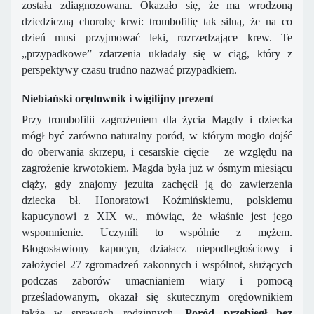
została zdiagnozowana. Okazało się, że ma wrodzoną
dziedziczną chorobę krwi: trombofilię tak silną, że na co
dzień musi przyjmować leki, rozrzedzające krew. Te
„przypadkowe” zdarzenia układały się w ciąg, który z
perspektywy czasu trudno nazwać przypadkiem.
Niebiański orędownik i wigilijny prezent
Przy trombofilii zagrożeniem dla życia Magdy i dziecka
mógł być zarówno naturalny poród, w którym mogło dojść
do oberwania skrzepu, i cesarskie cięcie – ze względu na
zagrożenie krwotokiem. Magda była już w ósmym miesiącu
ciąży, gdy znajomy jezuita zachęcił ją do zawierzenia
dziecka bł. Honoratowi Koźmińskiemu, polskiemu
kapucynowi z XIX w., mówiąc, że właśnie jest jego
wspomnienie. Uczynili to wspólnie z mężem.
Błogosławiony kapucyn, działacz niepodległościowy i
założyciel 27 zgromadzeń zakonnych i wspólnot, służących
podczas zaborów umacnianiem wiary i pomocą
prześladowanym, okazał się skutecznym orędownikiem
także w sprawach rodzinnych.
Poród przebiegł bez