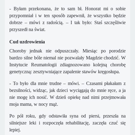
- Byłam przekonana, że to sam bł. Honorat mi o sobie
przypomniał i w ten sposób zapewnił, że wszystko będzie
dobrze – mówi z radością. – I tak było: Staś szczęśliwie
przyszedł na świat.
Cud uzdrowienia
Choroby jednak nie odpuszczały. Miesiąc po porodzie
bardzo silne bóle niemal nie pozwalały Magdzie chodzić. W
Instytucie Reumatologii zdiagnozowano kolejną chorobę
genetyczną: zesztywniające zapalenie stawów kręgosłupa.
- To było dla mnie trudne – mówi. – Czasami płakałam z
bezsilności, widząc, jak dzieci wyciągają do mnie ręce, a ja
nie mogę ich nosić. W dzień opiekę nad nimi przejmowała
moja mama, w nocy mąż.
Po pół roku, gdy odstawiła syna od piersi, przeszła na
silniejsze leki i rozpoczęła rehabilitację, zaczęła czuć się
lepiej.