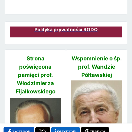
Polityka prywatności RODO
Strona
Wspomnienie o śp.
poświęcona
prof. Wandzie
pamięci prof.
Półtawskiej
Włodzimierza
Fijałkowskiego
FACEBOOK
X
LINKEDIN
THREADS