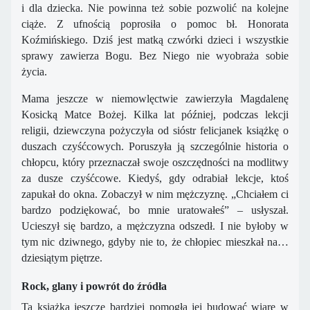
i dla dziecka. Nie powinna też sobie pozwolić na kolejne
ciąże. Z ufnością poprosiła o pomoc bł. Honorata
Koźmińskiego. Dziś jest matką czwórki dzieci i wszystkie
sprawy zawierza Bogu. Bez Niego nie wyobraża sobie
życia.
Mama jeszcze w niemowlęctwie zawierzyła Magdalenę
Kosicką Matce Bożej. Kilka lat później, podczas lekcji
religii, dziewczyna pożyczyła od sióstr felicjanek książkę o
duszach czyśćcowych. Poruszyła ją szczególnie historia o
chłopcu, który przeznaczał swoje oszczędności na modlitwy
za dusze czyśćcowe. Kiedyś, gdy odrabiał lekcje, ktoś
zapukał do okna. Zobaczył w nim mężczyznę. „Chciałem ci
bardzo podziękować, bo mnie uratowałeś” – usłyszał.
Ucieszył się bardzo, a mężczyzna odszedł. I nie byłoby w
tym nic dziwnego, gdyby nie to, że chłopiec mieszkał na…
dziesiątym piętrze.
Rock, glany i powrót do źródła
Ta książka jeszcze bardziej pomogła jej budować wiarę w