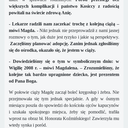
większych
komplikacji
i państwo Kosiccy z radością
powitali na świecie zdrową Anię.
- Lekarze radzili nam zaczekać trochę z kolejną ciążą –
mówi Magda. -
Nikt jednak nie przeprowadził z nami jasnej
rozmowy o tym, jak duże jest ryzyko i jakie są perspektywy.
Zaczęliśmy planować adopcję. Zanim jednak zgłosiliśmy
się do ośrodka, okazało się, że jestem w ciąży.
- Dowiedzieliśmy się o tym w symbolicznym dniu: w
Wigilię 2008 r. – mówi Magdalena. – Zrozumieliśmy, że
kolejne tak bardzo upragnione dziecko, jest prezentem
od Pana Boga.
W połowie ciąży Magdę zaczął boleć kręgosłup i żebra. Nie
przejmowała się tym jednak specjalnie. A gdy w ósmym
miesiącu poszła do spowiedzi do kościoła ojców kapucynów
i szukała spokojnego miejsca, żeby się pomodlić, trafiła
wprost na obraz bł. Honorata Koźmińskiego! Zawierzyła mu
wtedy synka i poród.