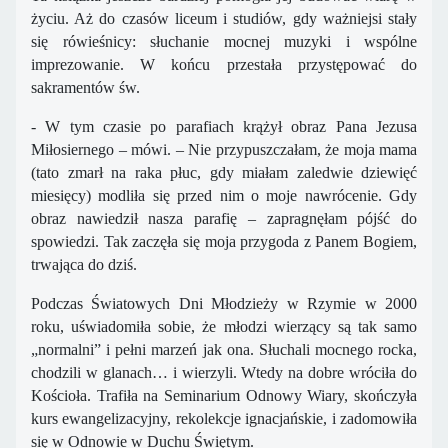
życiu. Aż do czasów liceum i studiów, gdy ważniejsi stały
się rówieśnicy: słuchanie mocnej muzyki i wspólne
imprezowanie. W końcu przestała przystępować do
sakramentów św.
- W tym czasie po parafiach krążył obraz Pana Jezusa
Miłosiernego – mówi. – Nie przypuszczałam, że moja mama
(tato zmarł na raka płuc, gdy miałam zaledwie dziewięć
miesięcy) modliła się przed nim o moje nawrócenie. Gdy
obraz nawiedził nasza parafię – zapragnęłam pójść do
spowiedzi. Tak zaczęła się moja przygoda z Panem Bogiem,
trwająca do dziś.
Podczas Światowych Dni Młodzieży w Rzymie w 2000
roku, uświadomiła sobie, że młodzi wierzący są tak samo
„normalni” i pełni marzeń jak ona. Słuchali mocnego rocka,
chodzili w glanach… i wierzyli. Wtedy na dobre wróciła do
Kościoła. Trafiła na Seminarium Odnowy Wiary, skończyła
kurs ewangelizacyjny, rekolekcje ignacjańskie, i zadomowiła
się w Odnowie w Duchu Świętym.