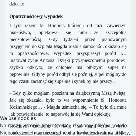
dziecko.
Opatrznościowy wypadek
I tym razem bł. Honorat, któremu od razu zawierzyli
maleństwo, opiekował się nimi ze szczególną
pieczołowitością. Gdy tydzień przed planowanym
przyjęciem do szpitala Magda rozbiła samochód, okazało się
to opatrznościowe. Wypadek przyspieszył poród i…
uratował życie Antosia. Dzięki przyspieszonemu porodowi,
szybko odkryto, że chłopiec ma olbrzymi supeł na
pępowinie. Gdyby poród odbył się później, supeł mógłby do
tego czasu zacisnąć się zupełnie i synek by nie przeżył.
- Gdy tylko mogłam, poszłam na dziękczynną Mszę świętą.
Jak się okazało, było to we wspomnienie bł. Honorata
Koźmińskiego… - Magda uśmiecha się. – To było dla mnie
jak potwierdzenie: to naprawdę ja się Wami opiekuję.
We use cookies
Na naszej stronie internetowej używamy plików cookie.
Kolejnym znakiem, że Bóg nad nami czuwa, było
Niektóre z nich są niezbędne dla funkcjonowania strony,
znalezienie wymarzonego domu (w mieszkaniu z trójką