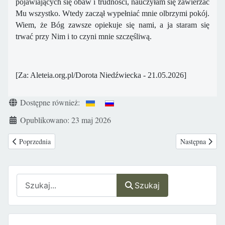
pojawiających się obaw i trudności, nauczyłam się zawierzać
Mu wszystko. Wtedy zaczął wypełniać mnie olbrzymi pokój.
Wiem, że Bóg zawsze opiekuje się nami, a ja staram się
trwać przy Nim i to czyni mnie szczęśliwą.
[Za: Aleteia.org.pl/Dorota Niedźwiecka - 21.05.2026]
Szczegóły
Dostępne również:
Opublikowano: 23 maj 2026
Poprzednia strona: Stanowisko Rady KEP ds. Rodziny ws. ochrony konsty
Następna stron
Poprzednia
Następna
Szukaj
Szukaj