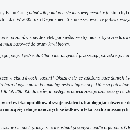
ujący Falun Gong
odmówili poddania się masowej reedukacji
, która był
ło tych ludzi. W 2005 roku Departament Stanu oszacował, że połowa w
janie na zamówienie
. Jekielek podkreśla, że aby można było zrealizow
nka musi pasować do grupy krwi biorcy.
ż jego pacjent jedzie do Chin i ma otrzymać przeszczep potrzebnego n
zep w ciągu dwóch tygodni? Okazuje się, że założono bazę danych i z
a baza danych posiada unikalny zestaw informacji, które są potrzeb
 100 lub 200 000 dolarów, a następnie dawca zostaje uśmiercony na zl
 człowieka opublikował swoje ustalenia, katalogując obszerne do
u mnożą się relacje naocznych świadków o lekarzach zmuszanyc
roku w Chinach praktycznie nie istniał przemysł handlu organami.
Ob