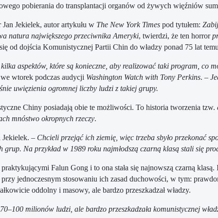
wego pobierania do transplantacji organów od żywych więźniów sumien
 Jan Jekielek, autor artykułu w
The New York Times
pod tytułem:
Zabij
a natura największego przeciwnika Ameryki
, twierdzi, że ten horror
p
się od dojścia Komunistycznej Partii Chin do władzy ponad 75 lat temu
e kilka aspektów, które są konieczne, aby realizować taki program, c
 we wtorek podczas audycji
Washington Watch with Tony Perkins
.
– Je
śnie uwięzienia ogromnej liczby ludzi z takiej grupy.
yczne Chiny posiadają obie te możliwości. To historia tworzenia tzw.
iach mnóstwo okropnych rzeczy
.
i Jekielek.
– Chcieli przejąć ich ziemię, więc trzeba sbyło przekonać spo
kich grup. Na przykład w 1989 roku najmłodszą czarną klasą stali się pr
ktykującymi Falun Gong i to ona stała się najnowszą czarną klasą. Id
 przy jednoczesnym stosowaniu ich zasad duchowości, w tym: prawdo
całkowicie oddolny i masowy, ale bardzo przeszkadzał władzy.
70–100 milionów ludzi, ale bardzo przeszkadzała komunistycznej władzy