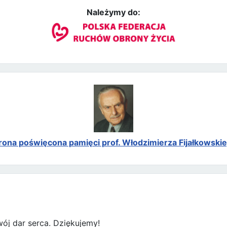
Należymy do:
rona poświęcona pamięci prof. Włodzimierza Fijałkowski
ój dar serca. Dziękujemy!