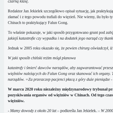
czarną klasę.
Redaktor Jan Jekielek szczegółowo opisał sytuację, jak praktyk
złamać i z tego powodu trafiali do więzień. Nie wiemy, ilu by
Chinach to praktykujący Falun Gong.
To właśnie pokazuje, w jaki sposób przygotowano grunt pod
zabi
jakiejś katastrofie czy wypadku i na dodatek jego narząd czy tka
Jednak w 2005 roku okazało się, że
pewien chirurg oświadczył, i
W jaki sposób chiński reżim mógł planowa
katastrofy i śmierć dawców narządów, aby zagwarantować przeszc
więźniów należących do Falun Gong oraz skanować ich organy. T
narządów. =Za przeszczep pacjenci płacą z góry duże pieniądze -
W marcu 2020 roku niezależny międzynarodowy trybunał praw
pozyskiwania organów od więźniów w Chinach. Od tego czas
więźniów.
- Mamy dowody z około 20 lat
– podkreśla Jan Jekielek. –
W 2000 