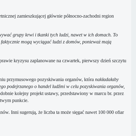
etnicznej zamieszkującej głównie północno-zachodni region
ywać grupy krwi i tkanki tych ludzi, nawet w ich domach. To
ęc faktycznie mogą wyciągać ludzi z domów, ponieważ mają
prawie kryzysu zaplanowane na czwartek, pierwszy dzień szczytu
maniu przymusowego pozyskiwania organów, która
nakładałaby
dego podejrzanego o handel ludźmi w celu pozyskiwania organów,
Podobnie kolejny projekt ustawy, przedstawiony w marcu br. przez
rtwym punkcie.
w. Inni sugerują, że liczba ta może sięgać nawet 100 000 ofiar