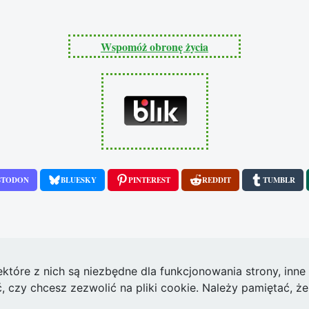
Wspomóż obronę życia
STODON
BLUESKY
PINTEREST
REDDIT
TUMBLR
ektóre z nich są niezbędne dla funkcjonowania strony, inn
zy chcesz zezwolić na pliki cookie. Należy pamiętać, że 
łochy i Hiszpania zakazały surogacji. Czy podobnie będzie w Wielkiej Brytani