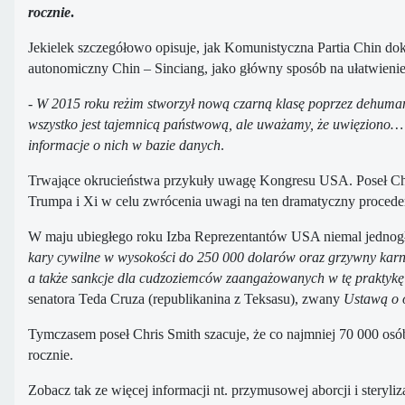
rocznie
.
Jekielek szczegółowo opisuje, jak Komunistyczna Partia Chin do
autonomiczny Chin – Sinciang, jako główny sposób na ułatwieni
- W 2015 roku reżim stworzył nową czarną klasę poprzez dehuman
wszystko jest tajemnicą państwową, ale uważamy, że uwięziono… 
informacje o nich w bazie danych
.
Trwające okrucieństwa przykuły uwagę Kongresu USA. Poseł Chri
Trumpa i Xi w celu zwrócenia uwagi na ten dramatyczny procede
W maju ubiegłego roku Izba Reprezentantów USA niemal jednogł
kary cywilne w wysokości do 250 000 dolarów oraz grzywny karne
a także sankcje dla cudzoziemców zaangażowanych w tę praktykę
senatora Teda Cruza (republikanina z Teksasu), zwany
Ustawą o 
Tymczasem poseł Chris Smith szacuje, że co najmniej 70 000 osó
rocznie.
Zobacz tak ze więcej informacji nt. przymusowej aborcji i steryl