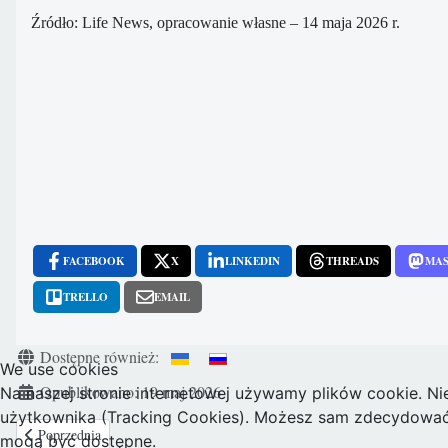
Źródło: Life News, opracowanie własne – 14 maja 2026 r.
FACEBOOK
X
LINKEDIN
THREADS
MA
TRELLO
EMAIL
Szczegóły
Dostępne również:
We use cookies
Opublikowano: 19 maj 2026
Na naszej stronie internetowej używamy plików cookie. Ni
użytkownika (Tracking Cookies). Możesz sam zdecydować, c
Poprzednia strona: Dziecko jak przedmiot zamówienia. Francja, Niemcy, W
Poprzednia
mogą być dostępne.