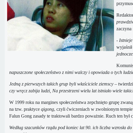
przymuso
Redaktor
prawdziw
zaczyna 
-
Istniej
wyjaśnił
jednocze
Komunist
napuszczone społeczeństwo z nimi walczy i opowiada o tych ludz
Jedną z pierwszych takich grup byli właściciele ziemscy
– twierdz
czy wręcz zabija ludzi, Na przestrzeni wielu lat istniało wiele ta
W 1999 roku na margines społeczeństwa zepchnięto grupę zwaną pra
na tzw. praktyce
qigong
, czyli ćwiczeniach w zwolnionym tempie
Falun Gong zasady te traktowali bardzo poważnie. Ruch ten był 
Według szacunków rządu pod koniec lat 90. ich liczba wzrosła do 