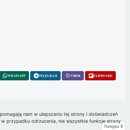
WHATSAPP
TELEGRAM
VIBER
FLIPBOARD
e pomagają nam w ulepszaniu tej strony i doświadczeń
w przypadku odrzucenia, nie wszystkie funkcje strony
i?
Następna stron
Następna