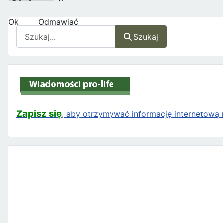
Ok
Odmawiać
Szukaj
Szukaj
Zapisz się
, aby otrzymywać informację internetową n