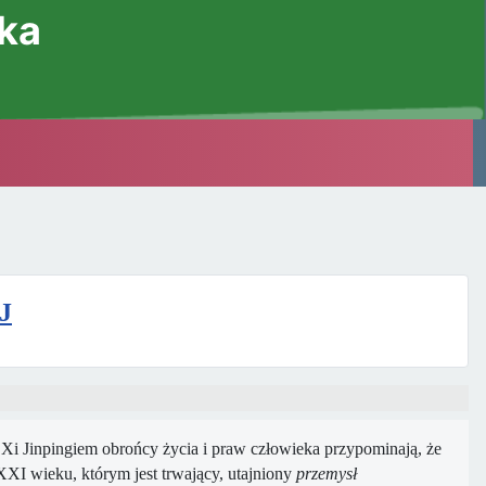
ska
J
i Jinpingiem obrońcy życia i praw człowieka przypominają, że
I wieku, którym jest trwający, utajniony
przemysł