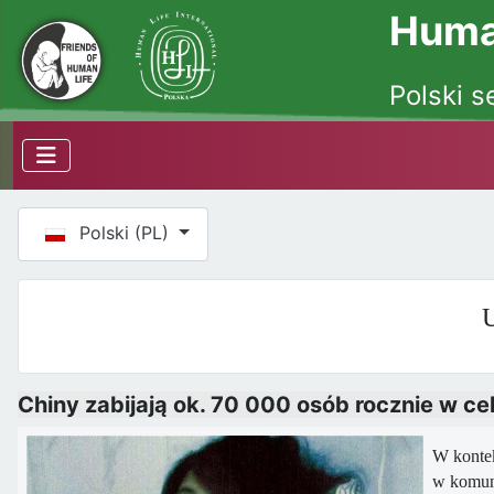
Human
Polski s
Wybierz swój język
Polski (PL)
U
Chiny zabijają ok. 70 000 osób rocznie w c
W kontek
w komuni