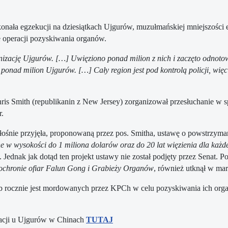
konała egzekucji na dziesiątkach Ujgurów, muzułmańskiej mniejszości 
e operacji pozyskiwania organów.
izację Ujgurów. […] Uwięziono ponad milion z nich i zaczęto odnotow
ponad milion Ujgurów. […] Cały region jest pod kontrolą policji, wi
s Smith (republikanin z New Jersey) zorganizował przesłuchanie w s
r.
ośnie przyjęła, proponowaną przez pos. Smitha, ustawę o powstrzy
 w wysokości do 1 miliona dolarów oraz do 20 lat więzienia dla każ
. Jednak jak dotąd ten projekt ustawy nie został podjęty przez Senat. 
ochronie ofiar Falun Gong i Grabieży Organów
, również utknął w ma
b rocznie jest mordowanych przez KPCh w celu pozyskiwania ich organó
izacji u Ujgurów w Chinach
TUTAJ