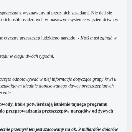
a sprzeczna z wyznawanymi przez nich zasadami. Nie dali się
szystkich osób osadzonych w masowym systemie więziennictwa w
ać etyczny przeszczep ludzkiego narządu: -
Ktoś musi zginąć w
arządu w ciągu dwóch tygodni.
aczęto odnotowywać w niej informacje dotyczące grupy krwi u
ne szukającym idealnie dopasowanego dawcy przeszczepianych
ecenie.
wody, które potwierdzają istnienie tajnego programu
h do przeprowadzania przeszczepów narządów od żywych
ecnie przemysł ten jest szacowany na ok. 9 miliardów dolarów