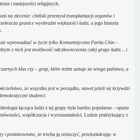
ia i mniejszości religijnych.
ani na zlecenie: chiński przemysł transplantacji organów i
rzekracza granice wyobraźni większości ludzi
, a jego historia
.
o może wprowadzać w życie tylko Komunistyczna Partia Chin
–
dnym z nich jest możliwość odczłowieczenia całej grupy ludzi… i
czarnych klas czy
– grup, które reżim uznaje za wroga państwa, a
łeczeństwo, że wszystko jest w porządku, nawet jeżeli się krzywdzi
odemokratyczni studenci.
eologia łącząca ludzi z tej grupy była bardzo popularna – oparta
mówności, współczucia i wyrozumiałości. Ludzie praktykujący z
 i postanowiono, że trzeba ją zniszczyć, przekształcając w