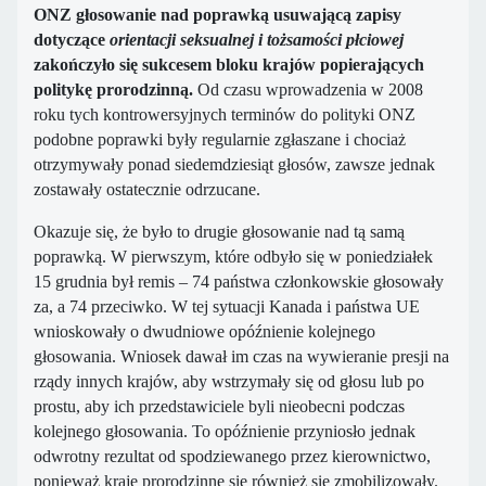
ONZ głosowanie nad poprawką usuwającą zapisy
dotyczące
orientacji seksualnej i tożsamości płciowej
zakończyło się sukcesem bloku krajów popierających
politykę prorodzinną.
Od czasu wprowadzenia w 2008
roku tych kontrowersyjnych terminów do polityki ONZ
podobne poprawki były regularnie zgłaszane i chociaż
otrzymywały ponad siedemdziesiąt głosów, zawsze jednak
zostawały ostatecznie odrzucane.
Okazuje się, że było to drugie głosowanie nad tą samą
poprawką. W pierwszym, które odbyło się w poniedziałek
15 grudnia był remis – 74 państwa członkowskie głosowały
za, a 74 przeciwko. W tej sytuacji Kanada i państwa UE
wnioskowały o dwudniowe opóźnienie kolejnego
głosowania. Wniosek dawał im czas na wywieranie presji na
rządy innych krajów, aby wstrzymały się od głosu lub po
prostu, aby ich przedstawiciele byli nieobecni podczas
kolejnego głosowania. To opóźnienie przyniosło jednak
odwrotny rezultat od spodziewanego przez kierownictwo,
ponieważ kraje prorodzinne się również się zmobilizowały.