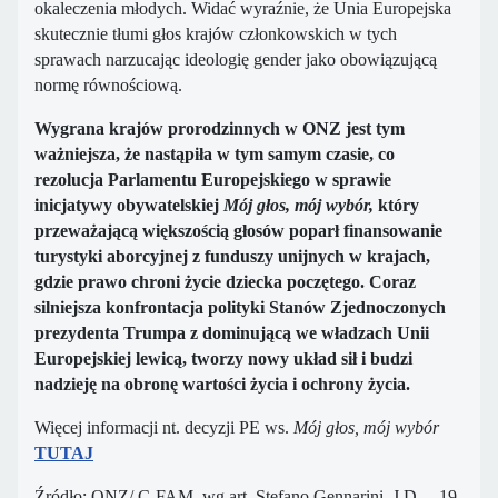
okaleczenia młodych. Widać wyraźnie, że Unia Europejska
skutecznie tłumi głos krajów członkowskich w tych
sprawach narzucając ideologię gender jako obowiązującą
normę równościową.
Wygrana krajów prorodzinnych w ONZ jest tym
ważniejsza, że nastąpiła w tym samym czasie, co
rezolucja Parlamentu Europejskiego w sprawie
inicjatywy obywatelskiej
Mój głos, mój wybór,
który
przeważającą większością głosów poparł finansowanie
turystyki aborcyjnej z funduszy unijnych w krajach,
gdzie prawo chroni życie dziecka poczętego. Coraz
silniejsza konfrontacja polityki Stanów Zjednoczonych
prezydenta Trumpa z dominującą we władzach Unii
Europejskiej lewicą, tworzy nowy układ sił i budzi
nadzieję na obronę wartości życia i ochrony życia.
Więcej informacji nt. decyzji PE ws.
Mój głos, mój wybór
TUTAJ
Źródło: ONZ/ C-FAM, wg art. Stefano Gennarini, J.D. – 19