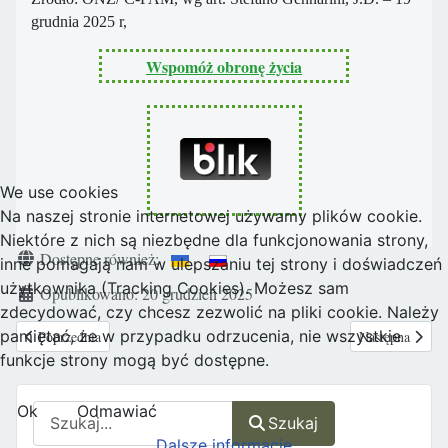
grudnia 2025 r,
Wspomóż obronę życia
We use cookies
Na naszej stronie internetowej używamy plików cookie.
Niektóre z nich są niezbędne dla funkcjonowania strony,
Szczegóły
Dostępne również:
inne pomagają nam w ulepszaniu tej strony i doświadczeń
użytkownika (Tracking Cookies). Możesz sam
Opublikowano: 20 grudzień 2025
zdecydować, czy chcesz zezwolić na pliki cookie. Należy
Poprzednia strona: ONE OF US o inicjatywie „Mój głos, mój wybór”: Tra
Następna strona
pamiętać, że w przypadku odrzucenia, nie wszystkie
Poprzednia
Następna
funkcje strony mogą być dostępne.
Ok
Odmawiać
Szukaj
Szukaj
Dalsze informacje