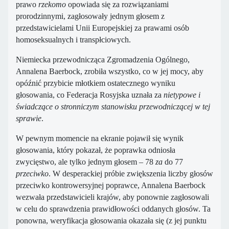
prawo
rzekomo
opowiada się za rozwiązaniami
prorodzinnymi, zagłosowały jednym głosem z
przedstawicielami Unii Europejskiej za prawami osób
homoseksualnych i transpłciowych.
Niemiecka przewodnicząca Zgromadzenia Ogólnego,
Annalena Baerbock, zrobiła wszystko, co w jej mocy, aby
opóźnić przybicie młotkiem ostatecznego wyniku
głosowania, co Federacja Rosyjska uznała za
nietypowe i
świadczące o
stronniczym stanowisku przewodniczącej w tej
sprawie
.
W pewnym momencie na ekranie pojawił się wynik
głosowania, który pokazał, że poprawka odniosła
zwycięstwo, ale tylko jednym głosem – 78
za
do 77
przeciwko
. W desperackiej próbie zwiększenia liczby głosów
przeciwko kontrowersyjnej poprawce, Annalena Baerbock
wezwała przedstawicieli krajów, aby ponownie zagłosowali
w celu do sprawdzenia prawidłowości oddanych głosów. Ta
ponowna, weryfikacja głosowania okazała się (z jej punktu