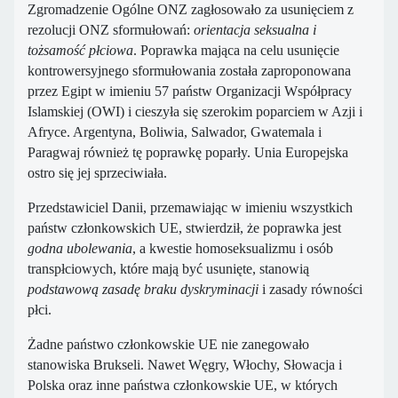
Zgromadzenie Ogólne ONZ zagłosowało za usunięciem z
rezolucji ONZ sformułowań:
orientacja seksualna i
tożsamość płciowa
. Poprawka mająca na celu usunięcie
kontrowersyjnego sformułowania została zaproponowana
przez Egipt w imieniu 57 państw Organizacji Współpracy
Islamskiej (OWI) i cieszyła się szerokim poparciem w Azji i
Afryce. Argentyna, Boliwia, Salwador, Gwatemala i
Paragwaj również tę poprawkę poparły. Unia Europejska
ostro się jej sprzeciwiała.
Przedstawiciel Danii, przemawiając w imieniu wszystkich
państw członkowskich UE, stwierdził, że poprawka jest
godna ubolewania
, a kwestie homoseksualizmu i osób
transpłciowych, które mają być usunięte, stanowią
podstawową zasadę braku dyskryminacji
i zasady równości
płci.
Żadne państwo członkowskie UE nie zanegowało
stanowiska Brukseli. Nawet Węgry, Włochy, Słowacja i
Polska oraz inne państwa członkowskie UE, w których