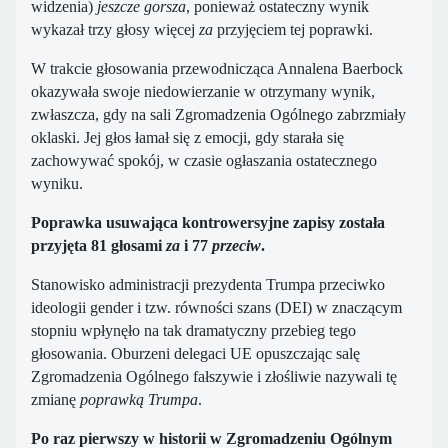
widzenia)
jeszcze gorsza
, ponieważ ostateczny wynik
wykazał trzy głosy więcej
za
przyjęciem tej poprawki.
W trakcie głosowania przewodnicząca Annalena Baerbock
okazywała swoje niedowierzanie w otrzymany wynik,
zwłaszcza, gdy na sali Zgromadzenia Ogólnego zabrzmiały
oklaski. Jej głos łamał się z emocji, gdy starała się
zachowywać spokój, w czasie ogłaszania ostatecznego
wyniku.
Poprawka usuwająca kontrowersyjne zapisy została
przyjęta 81 głosami
za
i 77
przeciw
.
Stanowisko administracji prezydenta Trumpa przeciwko
ideologii gender i tzw. równości szans (DEI) w znaczącym
stopniu wpłynęło na tak dramatyczny przebieg tego
głosowania. Oburzeni delegaci UE opuszczając salę
Zgromadzenia Ogólnego fałszywie i złośliwie nazywali tę
zmianę
poprawką Trumpa
.
Po raz pierwszy w historii w Zgromadzeniu Ogólnym