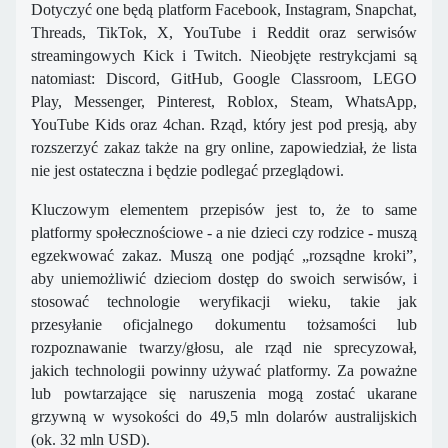
Dotyczyć one będą platform Facebook, Instagram, Snapchat,
Threads, TikTok, X, YouTube i Reddit oraz serwisów
streamingowych Kick i Twitch. Nieobjęte restrykcjami są
natomiast: Discord, GitHub, Google Classroom, LEGO
Play, Messenger, Pinterest, Roblox, Steam, WhatsApp,
YouTube Kids oraz 4chan. Rząd, który jest pod presją, aby
rozszerzyć zakaz także na gry online, zapowiedział, że lista
nie jest ostateczna i będzie podlegać przeglądowi.
Kluczowym elementem przepisów jest to, że to same
platformy społecznościowe - a nie dzieci czy rodzice - muszą
egzekwować zakaz. Muszą one podjąć „rozsądne kroki”,
aby uniemożliwić dzieciom dostęp do swoich serwisów, i
stosować technologie weryfikacji wieku, takie jak
przesyłanie oficjalnego dokumentu tożsamości lub
rozpoznawanie twarzy/głosu, ale rząd nie sprecyzował,
jakich technologii powinny używać platformy. Za poważne
lub powtarzające się naruszenia mogą zostać ukarane
grzywną w wysokości do 49,5 mln dolarów australijskich
(ok. 32 mln USD).