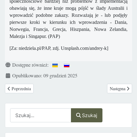
społecznościowe bardziej niż problemów z implementacją
obawiają się, że inne kraje mogą pójść w ślady Australii i
wprowadzić podobne zakazy. Rozważają je - lub podjęły
pierwsze kroki w kierunku ich wprowadzenia - Dania,
Norwegia, Francja, Grecja, Hiszpania, Nowa Zelandia,
Malezja i Singapur. (PAP)
[Za: niedziela.pl/PAP, zdj. Unsplash.com/andrey-k]
Szczegóły
Dostępne również:
Opublikowano: 09 grudzień 2025
Poprzednia strona: Wysłuchanie publiczne Parlamentu Europejskiego w sp
Następna strona
Poprzednia
Następna
Szukaj
Szukaj