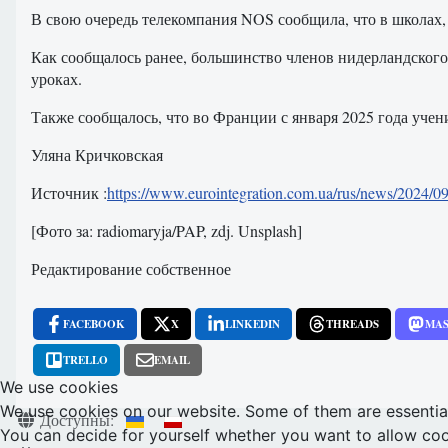
В свою очередь телекомпания NOS сообщила, что в школах,
Как сообщалось ранее, большинство членов нидерландског
уроках.
Также сообщалось, что во Франции с января 2025 года уче
Уляна Кричковская
Источник :
https://www.eurointegration.com.ua/rus/news/2024/0
[Фото зa: radiomaryja/PAP, zdj. Unsplash]
Редактирование собственное
FACEBOOK
X
LINKEDIN
THREADS
MA
TRELLO
EMAIL
We use cookies
We use cookies on our website. Some of them are essential f
Информация о материале
Доступны:
You can decide for yourself whether you want to allow cookie