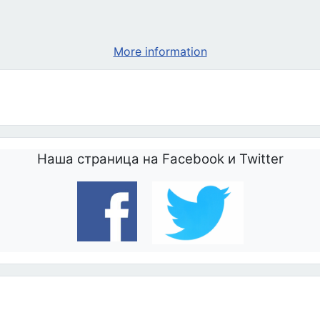
во время каждой Службы Божьей в духе ответственности за жизнь чело
More information
Наша страница на Facebook и Twitter