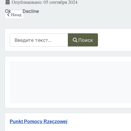
Опубликовано: 05 сентября 2024
Ok
Decline
Предыдущий: Польша: В намерении постоянной вселенской молитвы 
Назад
Поиск
Поиск
Punkt Pomocy Rzeczowej