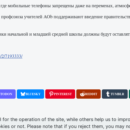
 где мобильные телефоны запрещены даже на переменах, атмосфе
о профсоюза учителей AOb поддерживают введение правительств
ники начальной и младшей средней школы должны будут оставлят
9/2/7193333/
STODON
BLUESKY
PINTEREST
REDDIT
TUMBLR
or the operation of the site, while others help us to impro
s or not. Please note that if you reject them, you may not b