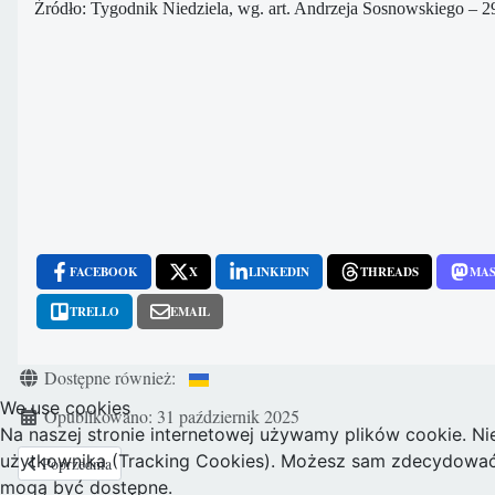
Źródło: Tygodnik Niedziela, wg. art. Andrzeja Sosnowskiego – 29
FACEBOOK
X
LINKEDIN
THREADS
MA
TRELLO
EMAIL
Szczegóły
Dostępne również:
We use cookies
Opublikowano: 31 październik 2025
Na naszej stronie internetowej używamy plików cookie. Ni
użytkownika (Tracking Cookies). Możesz sam zdecydować, c
Poprzednia strona: Kultura śmierci: Aborcyjna doula to nie „pomoc” to to
Poprzednia
mogą być dostępne.