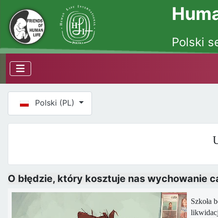
Human
Polski s
Wybierz swój język
Polski (PL)
U
O błędzie, który kosztuje nas wychowanie c
Szkoła b
likwidac