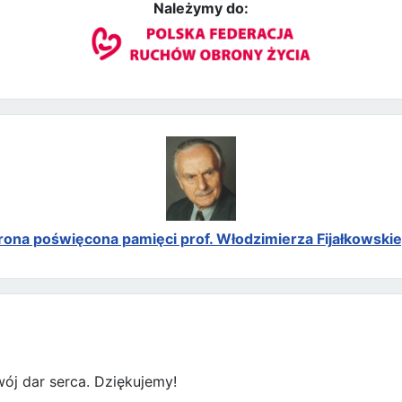
Należymy do:
rona poświęcona pamięci prof. Włodzimierza Fijałkowski
ój dar serca. Dziękujemy!