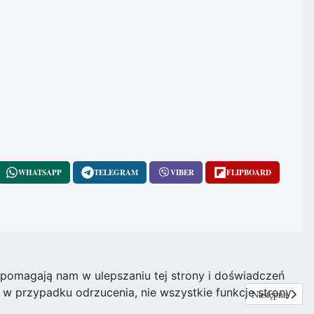
WHATSAPP
TELEGRAM
VIBER
FLIPBOARD
e pomagają nam w ulepszaniu tej strony i doświadczeń
w przypadku odrzucenia, nie wszystkie funkcje strony
Następna strona
Następna