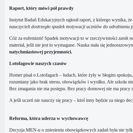
Raport, który mówi pół prawdy
Instytut Badań Edukacyjnych ogłosił raport, z którego wynika, ż
nauczycieli dostrzegło spadek motywacji uczniów do odrabiania 
Cóż za eufemizm! Spadek motywacji to w rzeczywistości
zanik n
materiał, jeśli nie jest to wymagane. Nauka stała się jednorazow
natychmiastowej przyjemności.
Lotofagowie naszych czasów
Homer pisał o Lotofagach – ludach, które żyły w błogim spokoju, 
rozumiany jako brak stresu, obowiązków i wysiłku. Ale szkoła ni
Bez zmagania nie ma postępu. Bez pracy domowej nie ma pracy 
A jeśli uczeń nie nauczy się pracy – ktoś inny będzie za niego de
Reforma, która uderza w wychowawcę
Decyzja MEN-u o zniesieniu obowiązkowych zadań była nie tylko