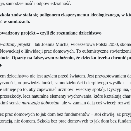
a, samodzielność i odpowiedzialność.
zkoła znów stała się poligonem eksperymentu ideologicznego, w kt
ć w sondażach.
owadzony projekt – czyli źle rozumiane dzieciństwo
wadzony projekt
– tak Joanna Mucha, wiceszefowa Polski 2050, skomen
Nowackiej o likwidacji prac domowych. To eufemistyczne stwierdzenie
stocie. Oparty na fałszywym założeniu, że dziecko trzeba chronić p
.
m dzieciństwo nie jest azylem przed światem. Jest przygotowaniem do 
yczności, odpowiedzialności, samodzielności i cierpliwego wysiłku – ni
ie istnieje po to, aby zapewniać uczniowi wieczny spokój. Dyscyplina,
ą przeszkody, lecz naturalne elementy wychowania, które kształtują cha
kimś sensie
naruszają dobrostan
, ale w zamian dają coś więcej: rozwój
ez prac domowych to jak dom bez fundamentów – stoi chwilę, aż przyjd
koracją, nie domem. Szkoła bez prac domowych to jak dom bez fundam