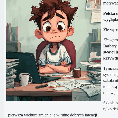
motywacj
Polska s
wygląda
Źle wpr
Źle wpro
Barbary 
swojej i
krzywdą
Tymczase
systemat
szkoła n
to nie s
one w ja
Szkoła b
tylko de
pierwsza wichura zmienia ją w ruinę dobrych intencji.