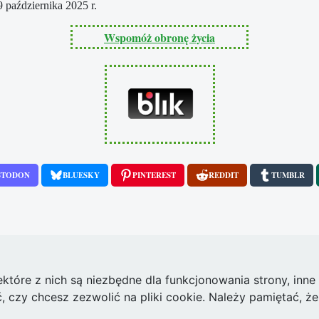
 października 2025 r.
Wspomóż obronę życia
STODON
BLUESKY
PINTEREST
REDDIT
TUMBLR
ektóre z nich są niezbędne dla funkcjonowania strony, inn
zy chcesz zezwolić na pliki cookie. Należy pamiętać, że 
warzyszka zbrodni.