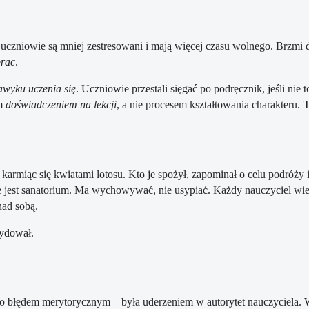
e uczniowie są mniej zestresowani i mają więcej czasu wolnego. Brzmi
prac
.
awyku uczenia się
. Uczniowie przestali sięgać po podręcznik, jeśli ni
ym
doświadczeniem na lekcji
, a nie procesem kształtowania charakteru.
T
karmiąc się kwiatami lotosu. Kto je spożył, zapominał o celu podróży i
e jest sanatorium. Ma wychowywać, nie usypiać. Każdy nauczyciel wie
nad sobą.
cydował.
 błędem merytorycznym – była uderzeniem w autorytet nauczyciela. 