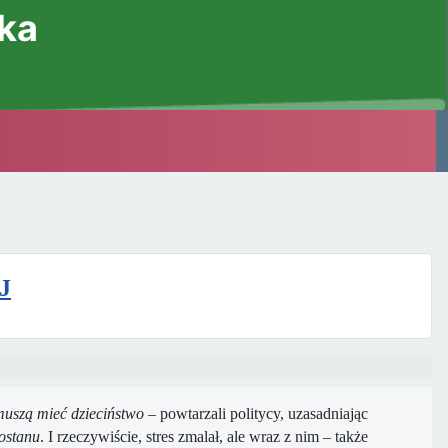
ska
J
muszą mieć dzieciństwo
– powtarzali politycy, uzasadniając
ostanu
. I rzeczywiście, stres zmalał, ale wraz z nim – także