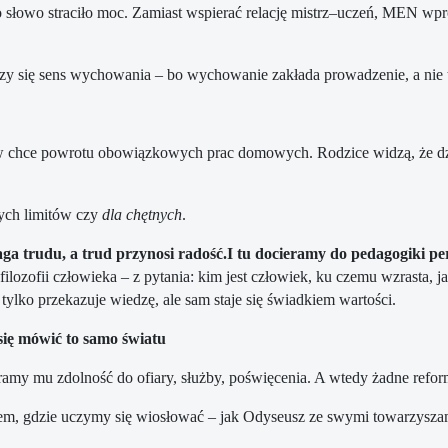
go słowo straciło moc. Zamiast wspierać relację mistrz–uczeń, MEN wpr
zy się sens wychowania – bo wychowanie zakłada prowadzenie, a nie 
ków chce powrotu obowiązkowych prac domowych. Rodzice widzą, że dzi
nych limitów czy
dla chętnych
.
 trudu, a trud przynosi radość.I tu docieramy do pedagogiki per
filozofii człowieka – z pytania: kim jest człowiek, ku czemu wzrasta,
tylko przekazuje wiedzę, ale sam staje się świadkiem wartości.
się mówić to samo światu
eramy mu zdolność do ofiary, służby, poświęcenia. A wtedy żadne ref
jscem, gdzie uczymy się wiosłować – jak Odyseusz ze swymi towarzysza