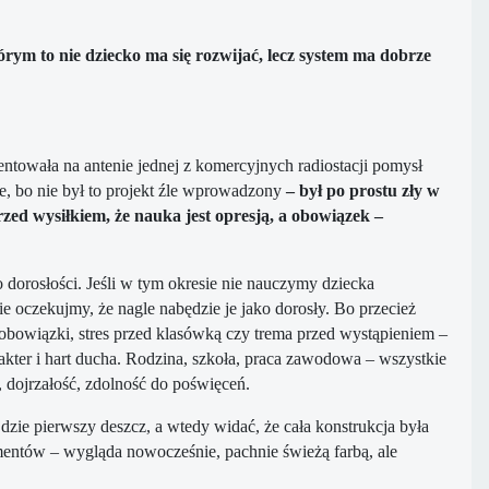
órym to nie dziecko ma się rozwijać, lecz system ma dobrze
towała na antenie jednej z komercyjnych radiostacji pomysł
, bo nie był to projekt źle wprowadzony
– był po prostu zły w
rzed wysiłkiem, że nauka jest opresją, a obowiązek –
dorosłości. Jeśli w tym okresie nie nauczymy dziecka
e oczekujmy, że nagle nabędzie je jako dorosły. Bo przecież
 obowiązki, stres przed klasówką czy trema przed wystąpieniem –
rakter i hart ducha. Rodzina, szkoła, praca zawodowa – wszystkie
, dojrzałość, zdolność do poświęceń.
zie pierwszy deszcz, a wtedy widać, że cała konstrukcja była
entów – wygląda nowocześnie, pachnie świeżą farbą, ale