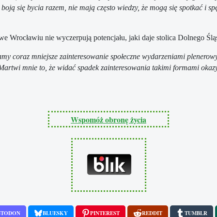
oją się bycia razem, nie mają często wiedzy, że mogą się spotkać i sp
e Wrocławiu nie wyczerpują potencjału, jaki daje stolica Dolnego Ślą
ważamy coraz mniejsze zainteresowanie społeczne wydarzeniami plenero
. Martwi mnie to, że widać spadek zainteresowania takimi formami oka
Wspomóż obronę życia
STODON
BLUESKY
PINTEREST
REDDIT
TUMBLR