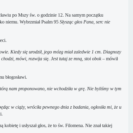
ocławiu po Mszy św. o godzinie 12. Na samym początku
eciwko niemu. Wybrzmiał Psalm 95
Słysząc głos Pana, serc nie
eci.
wie. Kiedy się urodził, jego mózg miał zaledwie 1 cm. Diagnozy
chodzi, mówi, rozwija się. Jest tutaj ze mną, stoi obok
– mówił
mu błogosławi.
, którą nam proponowano, nie wchodziła w grę. Nie byliśmy w tym
 będąc w ciąży, wróciła pewnego dnia z badania, ogłosiła mi, że u
i.
bietę i usłyszał głos, że to św. Filomena. Nie znał takiej