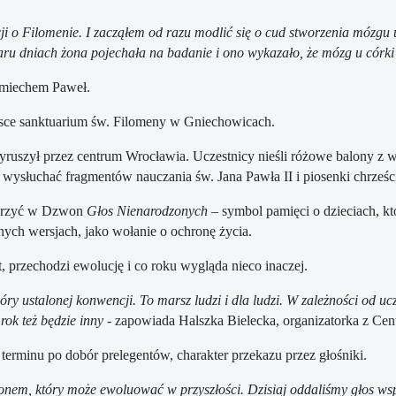
i o Filomenie. I zacząłem od razu modlić się o cud stworzenia mózgu 
paru dniach żona pojechała na badanie i ono wykazało, że mózg u córki
śmiechem Paweł.
olsce sanktuarium św. Filomeny w Gniechowicach.
uszył przez centrum Wrocławia. Uczestnicy nieśli różowe balony z wize
 wysłuchać fragmentów nauczania św. Jana Pawła II i piosenki chrześci
derzyć w Dzwon
Głos Nienarodzonych
– symbol pamięci o dzieciach, kt
nych wersjach, jako wołanie o ochronę życia.
, przechodzi ewolucję i co roku wygląda nieco inaczej.
óry ustalonej konwencji. To marsz ludzi i dla ludzi. W zależności od u
rok też będzie inny
- zapowiada Halszka Bielecka, organizatorka z Ce
terminu po dobór prelegentów, charakter przekazu przez głośniki.
onem, który może ewoluować w przyszłości. Dzisiaj oddaliśmy głos ws