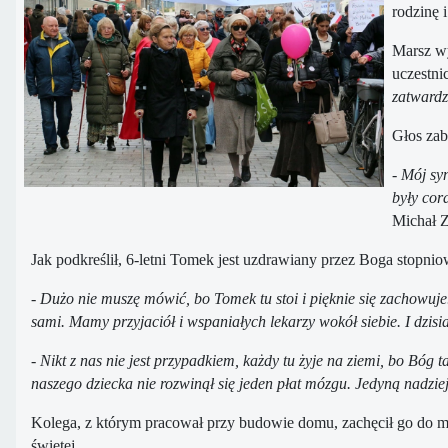
rodzinę i
Marsz wy
uczestni
zatwardz
Głos zab
- Mój sy
były cora
Michał Z
Jak podkreślił, 6-letni Tomek jest uzdrawiany przez Boga stopni
- Dużo nie muszę mówić, bo Tomek tu stoi i pięknie się zachowuj
sami. Mamy przyjaciół i wspaniałych lekarzy wokół siebie. I dzisi
- Nikt z nas nie jest przypadkiem, każdy tu żyje na ziemi, bo Bóg
naszego dziecka nie rozwinął się jeden płat mózgu. Jedyną nadzi
Kolega, z którym pracował przy budowie domu, zachęcił go do mod
świętej.