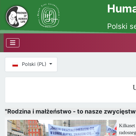
Human
Polski s
Wybierz swój język
Polski (PL)
U
"Rodzina i małżeństwo - to nasze zwycięstwo
Kilkaset
radosneg