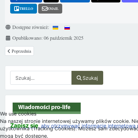
TRELLO
EMAIL
Szczegóły
Dostępne również:
Opublikowano: 06 październik 2025
Poprzednia strona: Niepełnosprawny Kanadyjczyk chce żyć, szpital uparc
Poprzednia
Szukaj
Szukaj
We use cookies
Na naszej stronie internetowej używamy plików cookie. Ni
Zapisz się
, aby otrzymywać informację internetową n
użytkownika (Tracking Cookies). Możesz sam zdecydować, c
mogą być dostępne.