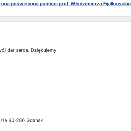
rona poświęcona pamięci prof. Włodzimierza Fijałkowski
ój dar serca. Dziękujemy!
47/1a 80-286 Gdańsk