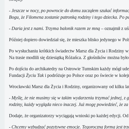
- Jeszcze w nocy, po powrocie do domu zacząłem szukać informacj
Bogu, że Filomena zostanie patronką rodziny i tego dziecka. Po 
- Daria jest z nami. Trzyma balonik razem ze mną
– oznajmił z u
Później dopiero dowiedział się, że mieszka blisko jedynego w P
Po wysłuchaniu krótkich świadectw Marsz dla Życia i Rodziny wyr
Na trasie modlili się dziesiątką Różańca. Z głośników można było
Po dojściu do archikatedry na Ostrowie Tumskim każdy mógł u
Fundacji
Życiu Tak
i podróżuje po Polsce oraz po świecie w kolej
Wrocławski Marsz dla Życia i Rodziny, organizowany od kilku lat
- Myślę, że nie musimy się w takim wydarzeniu trzymać jednej, z g
rodziny, każdy wygląda nieco inaczej. Już mogę powiedzieć, że za 
Dodaje, że organizatorzy wyciągają wnioski po każdej edycji. Od 
- Chcemy wzbudzać pozytywne emocje. Tegoroczna forma jest trz