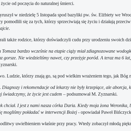
 życie od poczęcia do naturalnej śmierci.
ruszył w niedzielę 5 listopada spod bazyliki pw. św. Elżbiety we Wr
cy pomodlili się za tych, którzy sprzeciwiają się życiu i działają prz
ajcie
.
rali także rodzice, którzy doświadczyli cudu przy urodzeniu swoich dzi
n Tomasz bardzo wcześnie na etapie ciąży miał zdiagnozowane wodogło
z gorsze. Nie wiedzieliśmy nawet, czy przeżyje poród. A teraz ma 6 lat, 
yznarski.
owo. Ludzie, którzy znają go, są pod wielkim wrażeniem tego, jak Bóg 
e. Diagnozy i rekomendacje od lekarzy nie były krzepiące, ale aborcja
aj świadczymy, że życie jest cudem
– podsumował M. Zyznarski.
 tak chciał. I jest z nami nasza córka Daria. Kiedy moja żona Weronika,
eję mogliśmy pokładać w interwencji Bożej
- opowiadał Paweł Bińczyck
litwy uwielbieniem właśnie przy pracy. Wtedy zobaczył młodą piękną ko