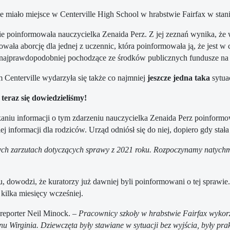
e miało miejsce w Centerville High School w hrabstwie Fairfax w stan
e poinformowała nauczycielka Zenaida Perz. Z jej zeznań wynika, że w 
owała aborcję dla jednej z uczennic, która poinformowała ją, że jest w
 najprawdopodobniej pochodzące ze środków publicznych fundusze na opł
 Centerville wydarzyła się także co najmniej
jeszcze jedna taka
sytua
teraz się dowiedzieliśmy!
aniu informacji o tym zdarzeniu nauczycielka Zenaida Perz poinformo
 informacji dla rodziców. Urząd odniósł się do niej, dopiero gdy stała 
tych zarzutach dotyczących sprawy z 2021 roku. Rozpoczynamy natyc
u, dowodzi, że kuratorzy już dawniej byli poinformowani o tej spraw
 kilka miesięcy wcześniej.
 reporter Neil Minock. –
Pracownicy szkoły w hrabstwie Fairfax wykor
u Wirginia. Dziewczęta były stawiane w sytuacji bez wyjścia, były pra