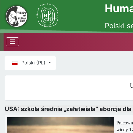
Human
Polski s
Wybierz swój język
Polski (PL)
U
USA: szkoła średnia „załatwiała” aborcje dl
Pracowni
wtedy 17