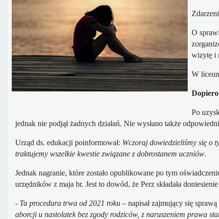
Zdarzeni
O sprawi
zorganiz
wizytę i
W liceum
Dopiero 
Po uzysk
jednak nie podjął żadnych działań. Nie wysłano także odpowiedniej
Urząd ds. edukacji poinformował:
Wczoraj dowiedzieliśmy się o 
traktujemy wszelkie kwestie związane z dobrostanem uczniów
.
Jednak nagranie, które zostało opublikowane po tym oświadczeni
urzędników z maja br. Jest to dowód, że Perz składała doniesienie
- Ta procedura trwa od 2021 roku
– napisał zajmujący się sprawą
aborcji u nastolatek bez zgody rodziców, z naruszeniem prawa stan