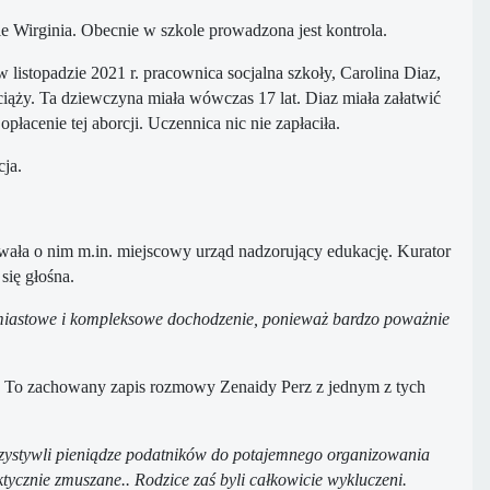
ie Wirginia. Obecnie w szkole prowadzona jest kontrola.
listopadzie 2021 r. pracownica socjalna szkoły, Carolina Diaz,
 ciąży. Ta dziewczyna miała wówczas 17 lat. Diaz miała załatwić
acenie tej aborcji. Uczennica nic nie zapłaciła.
cja.
wała o nim m.in. miejscowy urząd nadzorujący edukację. Kurator
się głośna.
hmiastowe i kompleksowe dochodzenie, ponieważ bardzo poważnie
ie. To zachowany zapis rozmowy Zenaidy Perz z jednym z tych
zystywli pieniądze podatników do potajemnego organizowania
ktycznie zmuszane.. Rodzice zaś byli całkowicie wykluczeni.