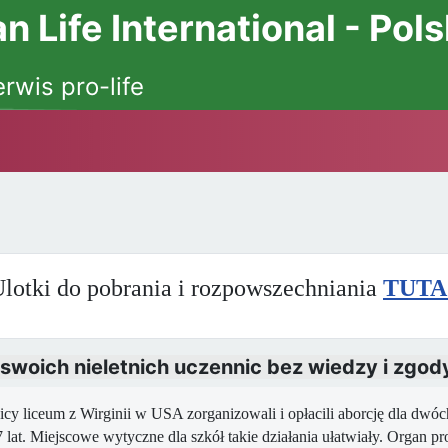
 Life International - Pol
erwis pro-life
lotki do pobrania i rozpowszechniania
TUTA
a swoich nieletnich uczennic bez wiedzy i zgo
cy liceum z Wirginii w USA zorganizowali i opłacili aborcję dla dwó
 lat. Miejscowe wytyczne dla szkół takie działania ułatwiały. Organ p