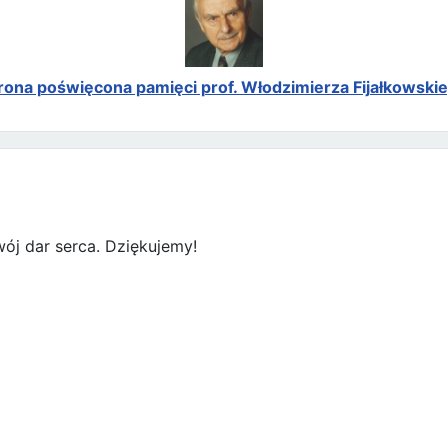
rona poświęcona pamięci prof. Włodzimierza Fijałkowski
ój dar serca. Dziękujemy!