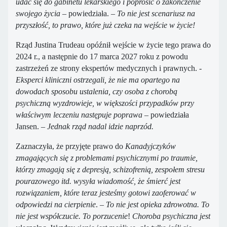
udać się do gabinetu lekarskiego i poprosić o zakończenie
swojego życia –
powiedziała. –
To nie jest scenariusz na
przyszłość, to prawo, które już czeka na wejście w życie!
Rząd Justina Trudeau opóźnił wejście w życie tego prawa do
2024 r., a następnie do 17 marca 2027 roku z powodu
zastrzeżeń ze strony ekspertów medycznych i prawnych.
-
Eksperci kliniczni ostrzegali, że nie ma opartego na
dowodach sposobu ustalenia, czy osoba z chorobą
psychiczną wyzdrowieje, w większości przypadków przy
właściwym leczeniu następuje poprawa –
powiedziała
Jansen. –
Jednak rząd nadal idzie naprzód.
Zaznaczyła, że ​​przyjęte prawo do
Kanadyjczyków
zmagających się z problemami psychicznymi po traumie,
którzy zmagają się z depresją, schizofrenią, zespołem stresu
pourazowego itd. wysyła wiadomość, że śmierć jest
rozwiązaniem, które teraz jesteśmy gotowi zaoferować
w
odpowiedzi na cierpienie
.
– To nie jest opieka zdrowotna. To
nie jest współczucie. To porzucenie
!
Choroba psychiczna jest