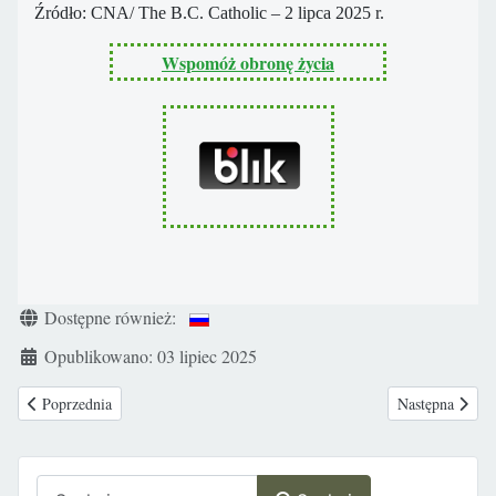
Źródło: CNA/ The B.C. Catholic – 2 lipca 2025 r.
Wspomóż obronę życia
Szczegóły
Dostępne również:
Opublikowano: 03 lipiec 2025
Poprzednia strona: Chojnice: Nowo narodzona dziewczynka ocalona w Okn
Następna stron
Poprzednia
Następna
Szukaj