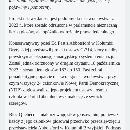
uleczalna. Wyzdrowienie jest możliwe, ale tylko jeśli się
pojawimy i pomożemy
.
Projekt ustawy Jansen jest podobny do ustawodawstwa z
2023 r., które zostało odrzucone w parlamencie nieznaczną
liczbą głosów, ale opóźniło wdrożenie prawa federalnego.
Konserwatywny poseł Ed Fast z Abbotsford w Kolumbii
Brytyjskiej przedstawił projekt ustawy C-314, który miałby
powstrzymać ekspansję kanadyjskiego systemu eutanazji.
Został jednak odrzucony w drugim czytaniu 18 października
2023 r. stosunkiem głosów 167 do 150. Fast zebrał
ponadpartyjne poparcie dla swojego ustawodawstwa, przy
czym wszyscy 24 członkowie Nowej Partii Demokratycznej
(NDP) zagłosowali za jego projektem ustawy i ośmiu
członków Partii Liberalnej wyłamało się ze swoich
szeregów.
Bloc Québécois miał przewagę sił w głosowaniu, ponieważ
każdy z jego członków głosował przeciwko przedsięwzięciu
przedstawiciela Abbotsford w Kolumbii Brytyjskiej. Podczas