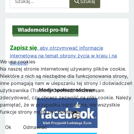
Szukaj
Zapisz się
, aby otrzymywać informację
internetową na temat obrony życia w kraju i na
We use cookies
świecie!
Na naszej stronie internetowej używamy plików cookie.
Niektóre z nich są niezbędne dla funkcjonowania strony,
inne pomagają nam w ulepszaniu tej strony i doświadczeń
Media społecznościowe
użytkownika (Tracking Cookies). Możesz sam
zdecydować, czy chcesz zezwolić na pliki cookie. Należy
pamiętać, że w przypadku odrzucenia, nie wszystkie
funkcje strony mogą być dostępne.
Ok
Odmawiać