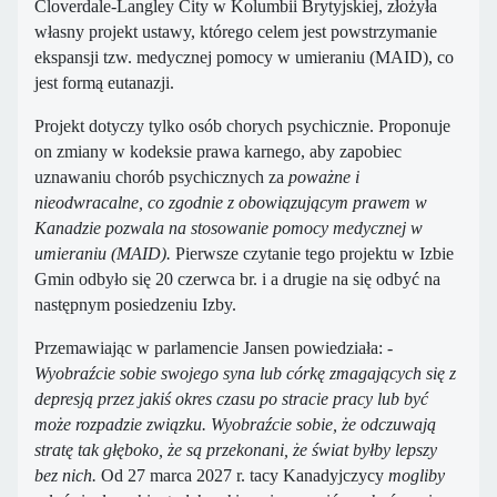
Cloverdale-Langley City w Kolumbii Brytyjskiej, złożyła
własny projekt ustawy, którego celem jest powstrzymanie
ekspansji tzw. medycznej pomocy w umieraniu (MAID), co
jest formą eutanazji.
Projekt dotyczy tylko osób chorych psychicznie. Proponuje
on zmiany w kodeksie prawa karnego, aby zapobiec
uznawaniu chorób psychicznych za
poważne i
nieodwracalne, co zgodnie z obowiązującym prawem w
Kanadzie pozwala na stosowanie pomocy medycznej w
umieraniu (MAID).
Pierwsze czytanie tego projektu w Izbie
Gmin odbyło się 20 czerwca br. i a drugie na się odbyć na
następnym posiedzeniu Izby.
Przemawiając w parlamencie Jansen powiedziała:
-
Wyobraźcie sobie swojego syna lub córkę zmagających się z
depresją przez jakiś okres czasu po stracie pracy lub być
może rozpadzie związku. Wyobraźcie sobie, że odczuwają
stratę tak głęboko, że są przekonani, że świat byłby lepszy
bez nich.
Od 27 marca 2027 r. tacy Kanadyjczycy
mogliby