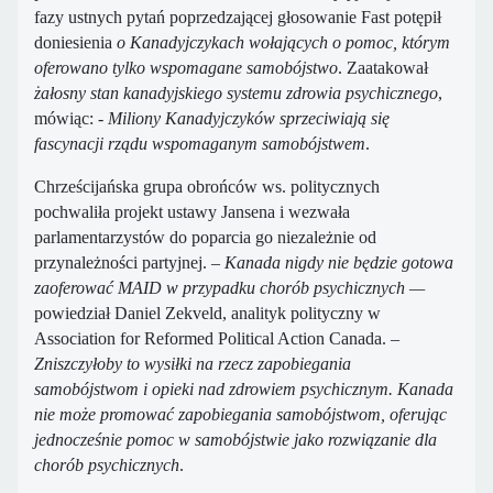
fazy ustnych pytań poprzedzającej głosowanie Fast potępił
doniesienia
o Kanadyjczykach wołających o pomoc, którym
oferowano tylko wspomagane samobójstwo
. Zaatakował
żałosny stan kanadyjskiego systemu zdrowia psychicznego
,
mówiąc:
- Miliony Kanadyjczyków sprzeciwiają się
fascynacji rządu wspomaganym samobójstwem
.
Chrześcijańska grupa obrońców ws. politycznych
pochwaliła projekt ustawy Jansena i wezwała
parlamentarzystów do poparcia go niezależnie od
przynależności partyjnej. –
Kanada nigdy nie będzie gotowa
zaoferować MAID w przypadku chorób psychicznych —
powiedział Daniel Zekveld, analityk polityczny w
Association for Reformed Political Action Canada.
–
Zniszczyłoby to wysiłki na rzecz zapobiegania
samobójstwom i opieki nad zdrowiem psychicznym. Kanada
nie może promować zapobiegania samobójstwom, oferując
jednocześnie pomoc w samobójstwie jako rozwiązanie dla
chorób psychicznych
.