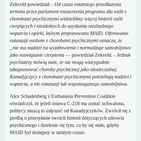
Zekveld powiedział:
- Od czasu ostatniego przedłużenia
terminu przez parlament rozszerzenia programu dla osób z
chorobami psychicznymi widzieliśmy więcej historii osób
cierpiących i niezdolnych do uzyskania niezbędnego
wsparcia i opieki, którym proponowano MAID.
Oferowanie
eutanazji osobom z chorobami psychicznymi oznacza, że ​​
„nie ma nadziei na wyzdrowienie i normalizuje samobójstwo
jako rozwiązanie cierpienia
— powiedział Zekveld.
- Jednak
psychiatrzy mówią nam, że nie mogą wiarygodnie
zdiagnozować choroby psychicznej jako nieuleczalnej.
Kanadyjczycy z chorobami psychicznymi potrzebują nadziei i
wsparcia, a nie eutanazji lub wspomaganego samobójstwa
.
Alex Schadenberg z Euthanasia Prevention Coalition
oświadczył, że jeżeli ustawa C-218 ma zostać uchwalona, ​​
politycy muszą to usłyszeć od Kanadyjczyków. Zwrócił się z
prośbą o przesyłanie swoich historii dotyczących zdrowia
psychicznego i dzielenie się tym, co by się stało, gdyby
MAID był dostępny w tamtym czasie.