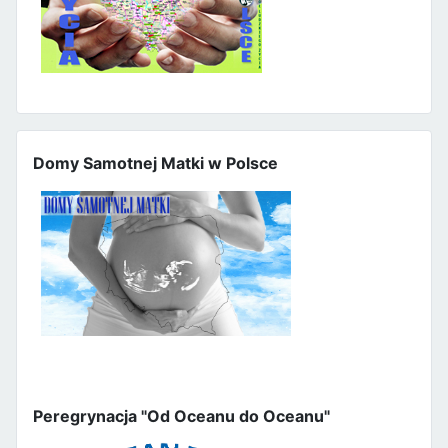
Domy Samotnej Matki w Polsce
Peregrynacja "Od Oceanu do Oceanu"