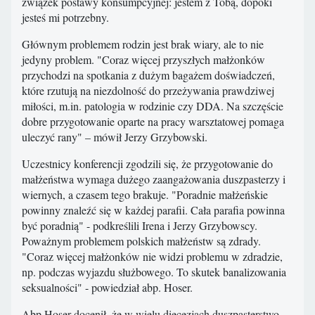
związek postawy konsumpcyjnej: jestem z Tobą, dopóki
jesteś mi potrzebny.
Głównym problemem rodzin jest brak wiary, ale to nie
jedyny problem. "Coraz więcej przyszłych małżonków
przychodzi na spotkania z dużym bagażem doświadczeń,
które rzutują na niezdolność do przeżywania prawdziwej
miłości, m.in. patologia w rodzinie czy DDA. Na szczęście
dobre przygotowanie oparte na pracy warsztatowej pomaga
uleczyć rany" – mówił Jerzy Grzybowski.
Uczestnicy konferencji zgodzili się, że przygotowanie do
małżeństwa wymaga dużego zaangażowania duszpasterzy i
wiernych, a czasem tego brakuje. "Poradnie małżeńskie
powinny znaleźć się w każdej parafii. Cała parafia powinna
być poradnią" - podkreślili Irena i Jerzy Grzybowscy.
Poważnym problemem polskich małżeństw są zdrady.
"Coraz więcej małżonków nie widzi problemu w zdradzie,
np. podczas wyjazdu służbowego. To skutek banalizowania
seksualności" - powiedział abp. Hoser.
Abp Hoser docenił, że w wielu diecezjach duszpasterstwo