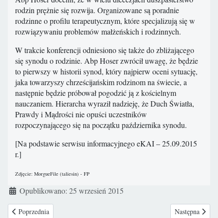
rodzin prężnie się rozwija. Organizowane są poradnie
rodzinne o profilu terapeutycznym, które specjalizują się w
rozwiązywaniu problemów małżeńskich i rodzinnych.
W trakcie konferencji odniesiono się także do zbliżającego
się synodu o rodzinie. Abp Hoser zwrócił uwagę, że będzie
to pierwszy w historii synod, który najpierw oceni sytuację,
jaka towarzyszy chrześcijańskim rodzinom na świecie, a
następnie będzie próbował pogodzić ją z kościelnym
nauczaniem. Hierarcha wyraził nadzieję, że Duch Światła,
Prawdy i Mądrości nie opuści uczestników
rozpoczynającego się na początku października synodu.
[Na podstawie serwisu informacyjnego eKAI – 25.09.2015
r.]
Zdjęcie: MorgueFile (taliesin) - FP
Szczegóły
Opublikowano: 25 wrzesień 2015
Poprzednia strona: Postulaty dot. małżeństwa i rodziny przed Synodem B
Następna stron
Poprzednia
Następna