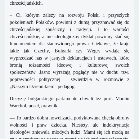
chrześcijańskich.
– Ci, którym zależy na rozwoju Polski i przyszłych
pokoleniach Polaków, powinni z dumą przyznawać się do
chrześcijańskiej spuścizny i tradycji. I to wartości
chrześcijańskie, a nie ideologiczny dyktat powinny stać się
fundamentem dla stanowionego prawa. Ciekawe, że kraje
takie jak Czechy, Bułgaria czy Węgry wydają się
wyprzedzać nas w jasnych deklaracjach i ustawach, które
bronią tożsamości ideowej i kulturowej swoich
społeczeństw. Jasno wyrażają poglądy nie w duchu tzw.
poprawności politycznej – stwierdziła w rozmowie z
„Naszym Dziennikiem” pedagog.
Decyzję bułgarskiego parlamentu chwali też prof. Marcin
Warchoł, poseł, prawnik.
–– To bardzo dobra nowelizacja podyktowana chęcią obrony
wolności i praw dziecka. Niestety, ale indoktrynacja
ideologów zniewala młodych ludzi. Mami się ich modą na