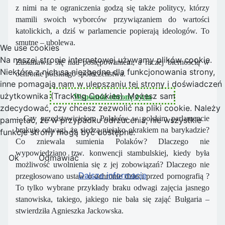
z nimi na te ograniczenia godzą się także politycy, którzy
mamili swoich wyborców przywiązaniem do wartości
katolickich, a dziś w parlamencie popierają ideologów. To
smutne – ubolewa.
We use cookies
Na naszej stronie internetowej używamy plików cookie.
Zastanawia się nad postępowaniem, a raczej biernością w
Niektóre z nich są niezbędne dla funkcjonowania strony,
ochronie polskiego społeczeństwa.
inne pomagają nam w ulepszaniu tej strony i doświadczeń
Wspomóż obronę życia
użytkownika (Tracking Cookies). Możesz sam
zdecydować, czy chcesz zezwolić na pliki cookie. Należy
– Czy przedstawicielom Polaków w polskim parlamencie
pamiętać, że w przypadku odrzucenia, nie wszystkie
brakuje odwagi, że siedzą niejako okrakiem na barykadzie?
funkcje strony mogą być dostępne.
Co zniewala sumienia Polaków? Dlaczego nie
wypowiedziano tzw. konwencji stambulskiej, kiedy była
Ok
Odmawiać
możliwość uwolnienia się z jej zobowiązań? Dlaczego nie
Dalsze informacje
przegłosowano ustaw o ochronie dzieci przed pornografią ?
To tylko wybrane przykłady braku odwagi zajęcia jasnego
stanowiska, takiego, jakiego nie bała się zająć Bułgaria –
stwierdziła Agnieszka Jackowska.