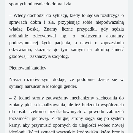
spornych odnośnie do dobra i zła.
– Wtedy dochodzi do sytuacji, kiedy to sędzia rozstrzyga o
sprawach dobra i zła, przypisując sobie niepodważalną
władzę Boską. Znamy liczne przypadki, gdy sędzia
arbitralnie zdecydował np. o odłączeniu aparatury
podtrzymującej życie pacjenta, a nawet o zaprzestaniu
odżywiania, skazując go tym samym na okrutną śmierć
głodową – zaznaczyła socjolog.
Piętnowani katolicy
Nasza rozmówczyni dodaje, że podobnie dzieje się w
sytuacji narzucania ideologii gender.
– Z jednej strony zauważamy mechanizmy zachęcania do
zmiany płci, seksualizowania, ale też budzenia współczucia
dla osób rzekomo prześladowanych z powodu zaburzeń
tożsamości płciowej. Z drugiej strony sięga się po system
karny, aby przymusić opornych do uległości wobec nowej
ideologii. W tej sytuacji wszystkie środowiska, które bronią