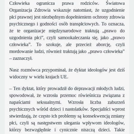
Człowieka ogranicza prawa rodziców. Światowa
Organizacja Zdrowia wskazuje natomiast, że uzgodnienie
płci prawnej jest niezbędnym dopełnieniem ochrony zdrowia
psychicznego i godności osób transpłciowych. To oznacza,
że te organizacje międzynarodowe traktują „prawo do
uzgodnienia płci”, czyli samookaleczania się, jako „prawo
człowieka”. To szokuje, ale przecież aborcję, czyli
mordowanie ludzi, również traktują jako „prawo człowieka”
– zaznaczył.
Nasz rozmówca przypominał, że dyktat ideologów jest dziś
widoczny w wielu krajach UE.
– Ten dyktat, który prowadził do deprawacji młodych ludzi,
spowodował, że wzrosła przemoc rówieśnicza związana z
napaściami seksualnymi. Wzrosła liczba zaburzeń
psychicznych wśród dzieci i nastolatków. Specjaliści wprost
stwierdzają, że często ich problemy są konsekwencją zmiany
płci, czyli są następstwem ulegania wpływom ideologów,
którzy bezwzględnie i cynicznie niszczą dzieci. Takie