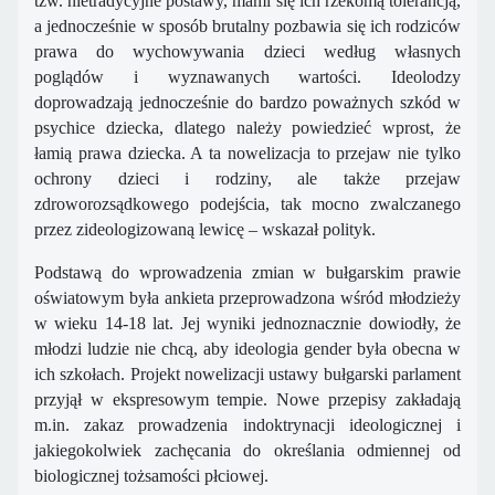
tzw. nietradycyjne postawy, mami się ich rzekomą tolerancją,
a jednocześnie w sposób brutalny pozbawia się ich rodziców
prawa do wychowywania dzieci według własnych
poglądów i wyznawanych wartości. Ideolodzy
doprowadzają jednocześnie do bardzo poważnych szkód w
psychice dziecka, dlatego należy powiedzieć wprost, że
łamią prawa dziecka. A ta nowelizacja to przejaw nie tylko
ochrony dzieci i rodziny, ale także przejaw
zdroworozsądkowego podejścia, tak mocno zwalczanego
przez zideologizowaną lewicę – wskazał polityk.
Podstawą do wprowadzenia zmian w bułgarskim prawie
oświatowym była ankieta przeprowadzona wśród młodzieży
w wieku 14-18 lat. Jej wyniki jednoznacznie dowiodły, że
młodzi ludzie nie chcą, aby ideologia gender była obecna w
ich szkołach. Projekt nowelizacji ustawy bułgarski parlament
przyjął w ekspresowym tempie. Nowe przepisy zakładają
m.in. zakaz prowadzenia indoktrynacji ideologicznej i
jakiegokolwiek zachęcania do określania odmiennej od
biologicznej tożsamości płciowej.