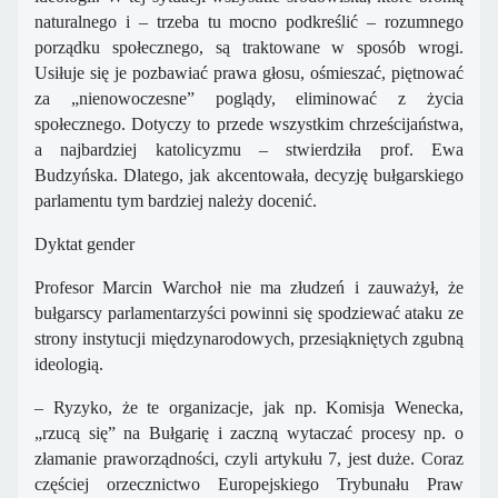
naturalnego i – trzeba tu mocno podkreślić – rozumnego
porządku społecznego, są traktowane w sposób wrogi.
Usiłuje się je pozbawiać prawa głosu, ośmieszać, piętnować
za „nienowoczesne” poglądy, eliminować z życia
społecznego. Dotyczy to przede wszystkim chrześcijaństwa,
a najbardziej katolicyzmu – stwierdziła prof. Ewa
Budzyńska. Dlatego, jak akcentowała, decyzję bułgarskiego
parlamentu tym bardziej należy docenić.
Dyktat gender
Profesor Marcin Warchoł nie ma złudzeń i zauważył, że
bułgarscy parlamentarzyści powinni się spodziewać ataku ze
strony instytucji międzynarodowych, przesiąkniętych zgubną
ideologią.
– Ryzyko, że te organizacje, jak np. Komisja Wenecka,
„rzucą się” na Bułgarię i zaczną wytaczać procesy np. o
złamanie praworządności, czyli artykułu 7, jest duże. Coraz
częściej orzecznictwo Europejskiego Trybunału Praw