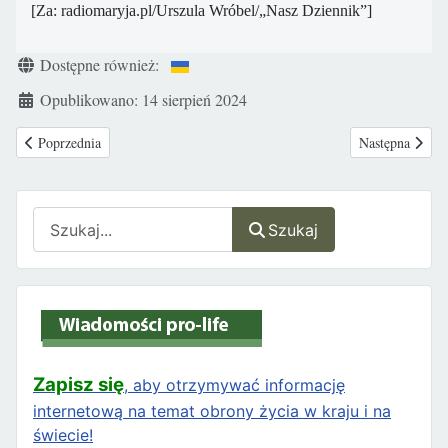
[Za: radiomaryja.pl/Urszula Wróbel/„Nasz Dziennik”]
Szczegóły
Dostępne również:
Opublikowano: 14 sierpień 2024
Poprzednia strona: Pogrzeb dzieci nienarodzonych i martwo urodzonych 
Następna strona
Poprzednia
Następna
Szukaj
Szukaj
Zapisz się
, aby otrzymywać informację
internetową na temat obrony życia w kraju i na
świecie!