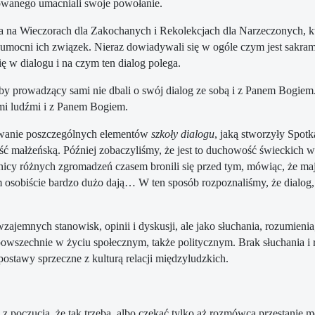
towanego umacniali swoje powołanie.
wa na Wieczorach dla Zakochanych i Rekolekcjach dla Narzeczonych, k
umocni ich związek. Nieraz dowiadywali się w ogóle czym jest sakramen
ę w dialogu i na czym ten dialog polega.
by prowadzący sami nie dbali o swój dialog ze sobą i z Panem Bogiem
ymi ludźmi i z Panem Bogiem.
wanie poszczególnych elementów
szkoły dialogu
, jaką stworzyły Spotk
 małżeńską. Później zobaczyliśmy, że jest to duchowość świeckich 
nnicy różnych zgromadzeń czasem bronili się przed tym, mówiąc, że ma
m osobiście bardzo dużo dają… W ten sposób rozpoznaliśmy, że dialog, 
wzajemnych stanowisk, opinii i dyskusji, ale jako słuchania, rozumienia
powszechnie w życiu społecznym, także politycznym. Brak słuchania i ro
ostawy sprzeczne z kulturą relacji międzyludzkich.
z poczucia, że tak trzeba, albo czekać tylko aż rozmówca przestanie