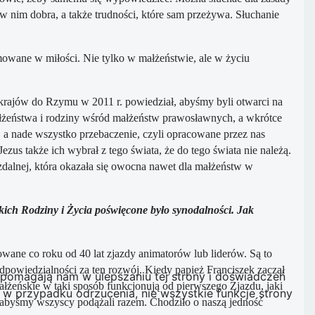
w nim dobra, a także trudności, które sam przeżywa. Słuchanie
wane w miłości. Nie tylko w małżeństwie, ale w życiu
 krajów do Rzymu w 2011 r. powiedział, abyśmy byli otwarci na
małżeństwa i rodziny wśród małżeństw prawosławnych, a wkrótce
 a nade wszystko przebaczenie, czyli opracowane przez nas
zus także ich wybrał z tego świata, że do tego świata nie należą.
 zdalnej, która okazała się owocna nawet dla małżeństw w
kich Rodziny i Życia poświęcone było synodalności. Jak
ne co roku od 40 lat zjazdy animatorów lub liderów. Są to
owiedzialności za ten rozwój. Kiedy papież Franciszek zaczął
e pomagają nam w ulepszaniu tej strony i doświadczeń
żeńskie w taki sposób funkcjonują od pierwszego Zjazdu, jaki
w przypadku odrzucenia, nie wszystkie funkcje strony
 abyśmy wszyscy podążali razem. Chodziło o naszą jedność