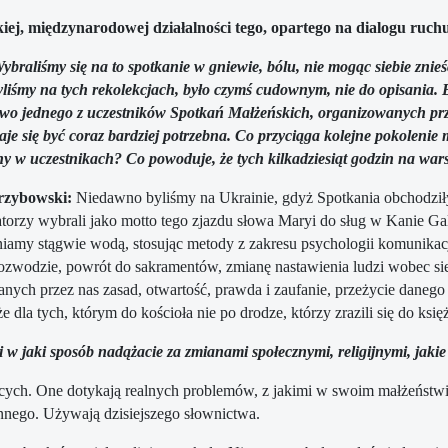
iej, międzynarodowej działalności tego, opartego na dialogu ruchu
ybraliśmy się na to spotkanie w gniewie, bólu, nie mogąc siebie znieść,
yliśmy na tych rekolekcjach, było czymś cudownym, nie do opisania. 
wo jednego z uczestników Spotkań Małżeńskich, organizowanych prz
daje się być coraz bardziej potrzebna. Co przyciąga kolejne pokoleni
y w uczestnikach? Co powoduje, że tych kilkadziesiąt godzin na wars
rzybowski:
Niedawno byliśmy na Ukrainie, gdyż Spotkania obchodziły 
torzy wybrali jako motto tego zjazdu słowa Maryi do sług w Kanie Gal
niamy stągwie wodą, stosując metody z zakresu psychologii komunikacji
zwodzie, powrót do sakramentów, zmianę nastawienia ludzi wobec sie
nych przez nas zasad, otwartość, prawda i zaufanie, przeżycie daneg
e dla tych, którym do kościoła nie po drodze, którzy zrazili się do księ
 w jaki sposób nadążacie za zmianami społecznymi, religijnymi, jakie
ych. One dotykają realnych problemów, z jakimi w swoim małżeństwie
ennego. Używają dzisiejszego słownictwa.