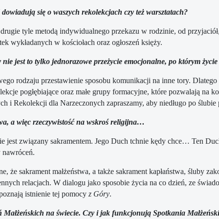
 dowiadują się o waszych rekolekcjach czy też warsztatach?
drugie tyle metodą indywidualnego przekazu w rodzinie, od przyjaciół
otek wykładanych w kościołach oraz ogłoszeń księży.
ie jest to tylko jednorazowe przeżycie emocjonalne, po którym życi
o swego rodzaju przestawienie sposobu komunikacji na inne tory. Dlat
ekcje pogłębiające oraz małe grupy formacyjne, które pozwalają na kon
 Rekolekcji dla Narzeczonych zapraszamy, aby niedługo po ślubie pr
a, a więc rzeczywistość na wskroś religijna…
 jest związany sakramentem. Jego Duch tchnie kędy chce… Ten Duch po
by nawróceń.
e, że sakrament małżeństwa, a także sakrament kapłaństwa, śluby zako
iennych relacjach. W dialogu jako sposobie życia na co dzień, ze świa
poznają istnienie tej pomocy
z Góry
.
tkań Małżeńskich na świecie. Czy i jak funkcjonują Spotkania Małżeń