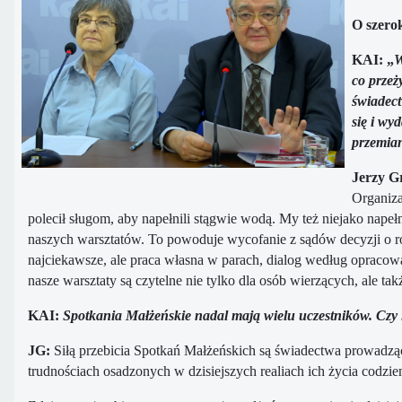
O szerok
KAI: „
W
co przeż
świadect
się i wy
przemian
Jerzy G
Organiza
polecił sługom, aby napełnili stągwie wodą. My też niejako napeł
naszych warsztatów. To powoduje wycofanie z sądów decyzji o ro
najciekawsze, ale praca własna w parach, dialog według opracowa
nasze warsztaty są czytelne nie tylko dla osób wierzących, ale takż
KAI:
Spotkania Małżeńskie nadal mają wielu uczestników. Czy i
JG:
Siłą przebicia Spotkań Małżeńskich są świadectwa prowadząc
trudnościach osadzonych w dzisiejszych realiach ich życia codzi