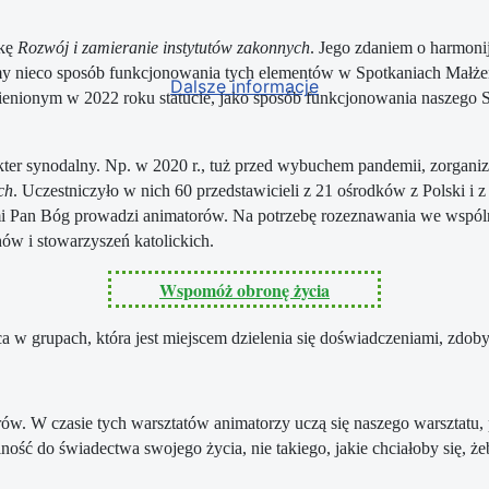
żkę
Rozwój i zamieranie instytutów zakonnych
. Jego zdaniem o harmoni
my nieco sposób funkcjonowania tych elementów w Spotkaniach Małżeńs
Dalsze informacje
nionym w 2022 roku statucie, jako sposób funkcjonowania naszego St
akter synodalny. Np. w 2020 r., tuż przed wybuchem pandemii, zorga
ch
. Uczestniczyło w nich 60 przedstawicieli z 21 ośrodków z Polski i 
mi Pan Bóg prowadzi animatorów. Na potrzebę rozeznawania we wspóln
hów i stowarzyszeń katolickich.
Wspomóż obronę życia
 w grupach, która jest miejscem dzielenia się doświadczeniami, zdoby
w. W czasie tych warsztatów animatorzy uczą się naszego warsztatu,
ść do świadectwa swojego życia, nie takiego, jakie chciałoby się, żeby 