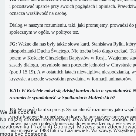
i pozostawać uparcie przy swoich poglądach i opiniach. Prawdziw
oznacza wrażliwość na osobę.
Dialog w naszym rozumieniu, taki, jaki promujemy, prowadzi d
społecznym w ogóle, w polityce też.
JG:
Ważne dla nas były także słowa kard. Stanisława Ryłki, któr
niespodzianki Ducha Świętego. Nie trzeba było długo czekać. Ta
potem w Kościele Chrześcijan Baptystów w Rosji. Wzajemne słuch
zasady dialogu, przyniosło nam poczucie jedności w Chrystusie po
(por. J 15,19). A w ostatnich latach niewątpliwą niespodzianką,
kryzysie, a przede wszystkim przydatna w formacji animatorów.
KAI:
W Kościele mówi się dzisiaj bardzo dużo o synodalności. 
rozumiecie synodalność w Spotkaniach Małżeńskich?
IG:
W sposób bardzo prosty. Synodalność rozumiemy jako wspóln
We use cookies
zjazdy krajowe lub międzynarodowe. Są one poświęcone wymianie
Na naszej stronie internetowej używamy plików cookie. Ni
mówić na czym polega konieczna do wprowadzenia, a właściwie p
użytkownika (Tracking Cookies). Możesz sam zdecydować, c
miał miejsce w 1983 roku w Łaźniewie k. Warszawy. Wszystkie pó
mogą być dostępne.