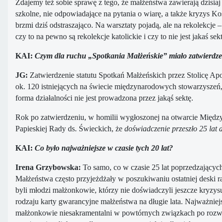
Zdajemy też sobie sprawę z tego, że małżeństwa zawierają dzisiaj
szkolne, nie odpowiadające na pytania o wiarę, a także kryzys Ko
brzmi dziś odstraszająco. Na warsztaty pojadą, ale na rekolekcje 
czy to na pewno są rekolekcje katolickie i czy to nie jest jakaś 
KAI:
Czym dla ruchu „Spotkania Małżeńskie” miało zatwierdzen
JG:
Zatwierdzenie statutu Spotkań Małżeńskich przez Stolicę A
ok. 120 istniejących na świecie międzynarodowych stowarzyszeń, 
forma działalności nie jest prowadzona przez jakąś sektę.
Rok po zatwierdzeniu, w homilii wygłoszonej na otwarcie Międ
Papieskiej Rady ds. Świeckich, że
doświadczenie przeszło 25 lat 
KAI:
Co było najważniejsze w czasie tych 20 lat?
Irena Grzybowska:
To samo, co w czasie 25 lat poprzedzających
Małżeństwa często przyjeżdżały w poszukiwaniu ostatniej deski rat
byli młodzi małżonkowie, którzy nie doświadczyli jeszcze kryzys
rodzaju karty gwarancyjne małżeństwa na długie lata. Najważniej
małżonkowie niesakramentalni w powtórnych związkach po rozwodzi