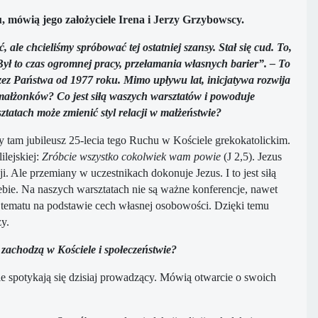
, mówią jego założyciele Irena i Jerzy Grzybowscy.
 ale chcieliśmy spróbować tej ostatniej szansy. Stał się cud. To,
Był to czas ogromnej pracy, przełamania własnych barier”. – To
ez Państwa od 1977 roku. Mimo upływu lat, inicjatywa rozwija
e małżonków? Co jest siłą waszych warsztatów i powoduje
ztatach może zmienić styl relacji w małżeństwie?
tam jubileusz 25-lecia tego Ruchu w Kościele grekokatolickim.
ilejskiej:
Zróbcie wszystko cokolwiek wam powie
(J 2,5). Jezus
. Ale przemiany w uczestnikach dokonuje Jezus. I to jest siłą
bie. Na naszych warsztatach nie są ważne konferencje, nawet
o tematu na podstawie cech własnej osobowości. Dzięki temu
ży.
 zachodzą w Kościele i społeczeństwie?
 spotykają się dzisiaj prowadzący. Mówią otwarcie o swoich