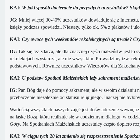
KAI:
W jaki sposób docieracie do przyszłych uczestników? Skąd
JG:
Mniej więcej 30-40% uczestników dowiaduje się z Internetu, 
księży podczas spowiedzi. Niestety, tylko ok. 5% z plakatów i ul
KAI:
Czy owoce tych weekendów rekolekcyjnych są trwałe? Czy n
IG:
Tak się też zdarza, ale dla znacznej części małżeństw jest t
rekolekcjach wystarcza, ale nie wszystkim. Prowadzimy tzw. rekol
podstawowych. Również uczestników Wieczorów dla Zakochanych i
KAI:
U podstaw Spotkań Małżeńskich leży sakrament małżeństw
IG:
Pan Bóg daje do pomocy sakrament, ale w swoim działaniu nie
przebaczenie niezależnie od statusu religijnego. Inaczej nie było
Wartością wszystkich naszych zajęć jest doświadczenie wewnętrzn
na łaskę Bożą, która realizuje się w codziennym dialogu, w codz
Góry
. Na Spotkaniach Małżeńskich uczestnicy często dopiero roz
KAI:
W ciągu tych 20 lat zmieniło się rozprzestrzenienie Spo