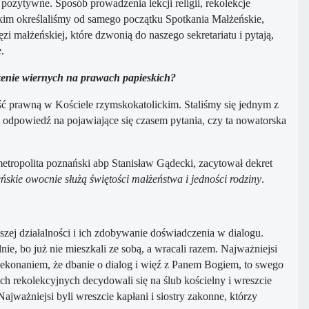
 pozytywne. Sposób prowadzenia lekcji religii, rekolekcje
akim określaliśmy od samego początku Spotkania Małżeńskie,
zi małżeńskiej, które dzwonią do naszego sekretariatu i pytają,
e
.
szenie wiernych na prawach papieskich?
ć prawną w Kościele rzymskokatolickim. Staliśmy się jednym z
ą odpowiedź na pojawiające się czasem pytania, czy ta nowatorska
ropolita poznański abp Stanisław Gądecki, zacytował dekret
ńskie owocnie służą świętości małżeństwa i jedności rodziny
.
szej działalności i ich zdobywanie doświadczenia w dialogu.
nie, bo już nie mieszkali ze sobą, a wracali razem. Najważniejsi
rzekonaniem, że dbanie o dialog i więź z Panem Bogiem, to swego
ch rekolekcyjnych decydowali się na ślub kościelny i wreszcie
jważniejsi byli wreszcie kapłani i siostry zakonne, którzy