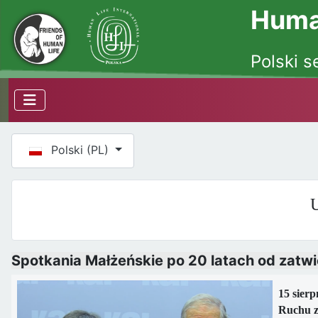
Human
Polski s
Wybierz swój język
Polski (PL)
U
Spotkania Małżeńskie po 20 latach od zatwi
15 sier
Ruchu z