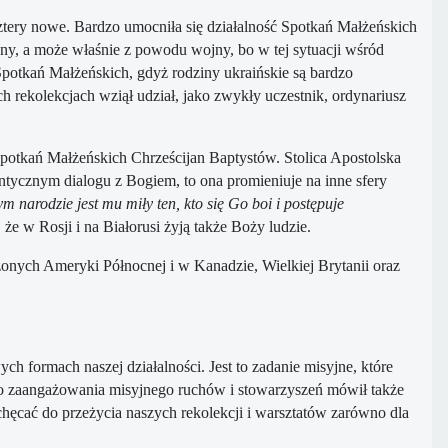
cztery nowe. Bardzo umocniła się działalność Spotkań Małżeńskich
jny, a może właśnie z powodu wojny, bo w tej sytuacji wśród
Spotkań Małżeńskich, gdyż rodziny ukraińskie są bardzo
 rekolekcjach wziął udział, jako zwykły uczestnik, ordynariusz
potkań Małżeńskich Chrześcijan Baptystów. Stolica Apostolska
entycznym dialogu z Bogiem, to ona promieniuje na inne sfery
 narodzie jest mu miły ten, kto się Go boi i postępuje
 w Rosji i na Białorusi żyją także Boży ludzie.
nych Ameryki Północnej i w Kanadzie, Wielkiej Brytanii oraz
h formach naszej działalności. Jest to zadanie misyjne, które
zego zaangażowania misyjnego ruchów i stowarzyszeń mówił także
chęcać do przeżycia naszych rekolekcji i warsztatów zarówno dla