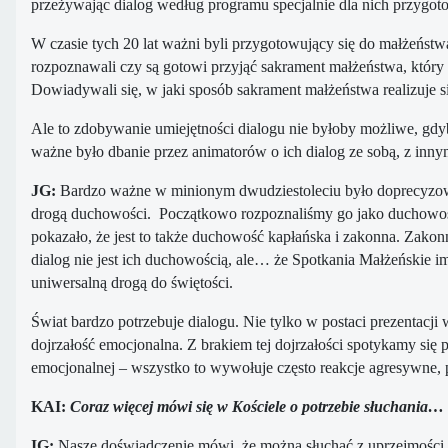
przeżywając dialog według programu specjalnie dla nich przygo
W czasie tych 20 lat ważni byli przygotowujący się do małżeńst
rozpoznawali czy są gotowi przyjąć sakrament małżeństwa, który 
Dowiadywali się, w jaki sposób sakrament małżeństwa realizuje si
Ale to zdobywanie umiejętności dialogu nie byłoby możliwe, gdy
ważne było dbanie przez animatorów o ich dialog ze sobą, z inn
JG:
Bardzo ważne w minionym dwudziestoleciu było doprecyzo
drogą duchowości. Początkowo rozpoznaliśmy go jako duchowość
pokazało, że jest to także duchowość kapłańska i zakonna. Zako
dialog nie jest ich duchowością, ale… że Spotkania Małżeńskie i
uniwersalną drogą do świętości.
Świat bardzo potrzebuje dialogu. Nie tylko w postaci prezentacji 
dojrzałość emocjonalna. Z brakiem tej dojrzałości spotykamy się 
emocjonalnej – wszystko to wywołuje często reakcje agresywne, p
KAI:
Coraz więcej mówi się w Kościele o potrzebie słuchania…
IG:
Nasze doświadczenie mówi, że można słuchać z uprzejmości, 