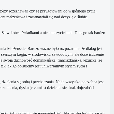
tórzy rozeznawali czy są przygotowani do wspólnego życia,
t małżeństwa i zastanawiali się nad decyzją o ślubie.
. Są w końcu świadkami a nie nauczycielami. Dlatego tak bardzo
ania Małżeńskie. Bardzo ważne było rozpoznanie, że dialog jest
w szerszym kręgu, w środowisku zawodowym, ale doświadczenie
ją swoją duchowość dominikańską, franciszkańską, jezuicką, że
tak jak go opisujemy jest uniwersalnym stylem życia i
, dzielenia się sobą i przebaczania. Nade wszystko potrzebna jest
zumienia, dyskusje zamiast dzielenia się, brak dojrzałości
 mówić, żeby samemu się wypowiedzieć. Można słuchać dla zasady