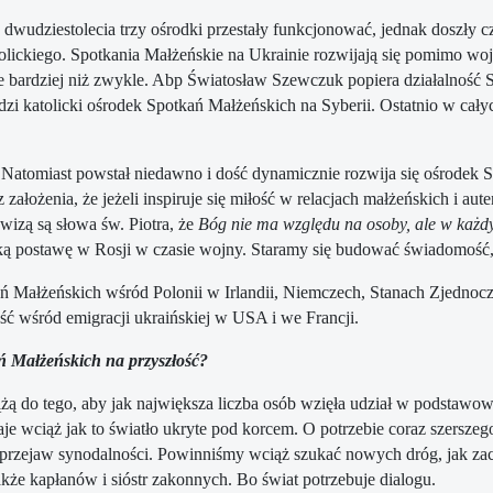
o dwudziestolecia trzy ośrodki przestały funkcjonować, jednak doszły 
atolickiego. Spotkania Małżeńskie na Ukrainie rozwijają się pomimo wo
je bardziej niż zwykle. Abp Światosław Szewczuk popiera działalność 
i katolicki ośrodek Spotkań Małżeńskich na Syberii. Ostatnio w całych
Natomiast powstał niedawno i dość dynamicznie rozwija się ośrodek S
łożenia, że jeżeli inspiruje się miłość w relacjach małżeńskich i aut
ewizą są słowa św. Piotra, że
Bóg nie ma względu na osoby, ale w każdym
ą postawę w Rosji w czasie wojny. Staramy się budować świadomość, że
Małżeńskich wśród Polonii w Irlandii, Niemczech, Stanach Zjednoczo
ść wśród emigracji ukraińskiej w USA i we Francji.
 Małżeńskich na przyszłość?
ą do tego, aby jak największa liczba osób wzięła udział w podstawowyc
aje wciąż jak to światło ukryte pod korcem. O potrzebie coraz szers
kże przejaw synodalności. Powinniśmy wciąż szukać nowych dróg, jak za
akże kapłanów i sióstr zakonnych. Bo świat potrzebuje dialogu.