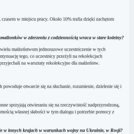
, czasem w miejscu pracy. Około 10% trafia dzięki zachętom
e małżonków w zderzeniu z codziennością wraca w stare koleiny?
ego wielu małżeństwom jednorazowe uczestniczenie w tych
tynuację tego, co uczestnicy przeżyli na rekolekcjach
zyjechali na warsztaty rekolekcyjne dla małżeństw.
woduje otwarcie się na słuchanie, rozumienie, dzielenie się i
nne sprzyjają otwieraniu się na rzeczywistość nadprzyrodzoną,
domością własnej słabości w tym dialogu i potrzebie pomocy
z
skie w innych krajach w warunkach wojny na Ukrainie, w Rosji?