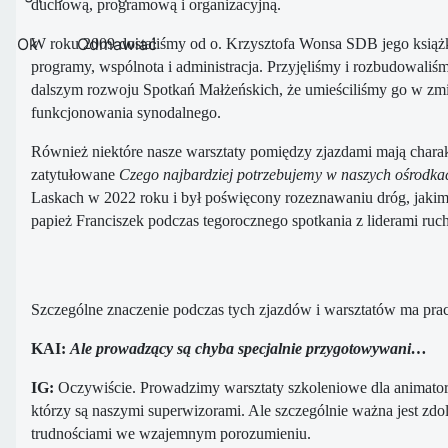
duchową, programową i organizacyjną.
Ok
Odmawiać
W roku 2009 dostaliśmy od o. Krzysztofa Wonsa SDB jego ksią
programy, wspólnota i administracja. Przyjęliśmy i rozbudowaliś
dalszym rozwoju Spotkań Małżeńskich, że umieściliśmy go w zmie
funkcjonowania synodalnego.
Również niektóre nasze warsztaty pomiędzy zjazdami mają char
zatytułowane
Czego najbardziej potrzebujemy w naszych ośrodka
Laskach w 2022 roku i był poświęcony rozeznawaniu dróg, jaki
papież Franciszek podczas tegorocznego spotkania z liderami ruc
Szczególne znaczenie podczas tych zjazdów i warsztatów ma praca
KAI:
Ale prowadzący są chyba specjalnie przygotowywani…
IG:
Oczywiście. Prowadzimy warsztaty szkoleniowe dla animatoró
którzy są naszymi superwizorami. Ale szczególnie ważna jest zdolno
trudnościami we wzajemnym porozumieniu.