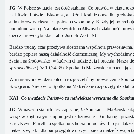
JG:
W Polsce sytuacja jest dość stabilna. Co prawda w ciągu teg
na Litwie, Łotwie i Białorusi, a także Ukrainie obrządku grekok
animatorów większa jest potrzeba wspólnoty. Każdy jej potrzebu
poranione wojną. Na miarę swoich możliwości działalność prowadz
diecezji nowosybirskiej, abp Joseph Werth SJ.
Bardzo trudny czas przeżywa siostrzana wspólnota prawosławna. 
bardzo popiera naszą działalność ekumeniczną. My wychodzimy z za
życia i na środowisko, w którym ci ludzie żyją i pracują. Naszą d
sprawiedliwie
(Dz 10,34-35). Spotkania Małżeńskie umacniają tak
W minionym dwudziestoleciu rozpoczęliśmy prowadzenie Spotkań 
Szwajcarii. Niedawno Spotkania Małżeńskie rozpoczęły działalno
KAI:
Co uważacie Państwo za największe wyzwanie dla Spotkań
JG:
W naszym statucie jest zapisane, że Spotkania Małżeńskie dąż
wciąż w zbyt małym stopniu jest realizowane. Dar dialogu pozost
kard. Kevin Farrell na spotkaniu z liderami ruchów. I to jest ta
małżeństw, jak i dla par przygotowujących się do małżeństwa, a t