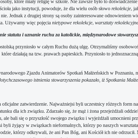
 osoby, które miały religię w szkole. Nie zawsze było to doświadczenie
ścioła jako instytucji, powoduje, że dla wielu osób słowo
rekolekcje
, j
– nie. Jednak z drugiej strony są osoby zainteresowane odnowieniem wię
sekta. Używamy więc pojęcia
nietypowe rekolekcje
,
warsztaty rekolekcyjn
ie statutu i uznanie ruchu za katolickie, międzynarodowe stowarzy
postolską przyniosło w całym Ruchu dużą ulgę. Otrzymaliśmy osobowoś
które działają na tzw. prawach papieskich. Przyniosło to jednoznaczn
zynarodowego Zjazdu Animatorów Spotkań Małżeńskich w Poznaniu, met
dotychczasowego istnienia stowarzyszenia pokazało, iż Spotkania Małże
 oficjalne zatwierdzenie. Najważniejsi byli uczestnicy różnych form na
unku dla ich związku. Zdarzało się, że mąż i żona przejeżdżali oddziel
u, ale bali się o przyszłość swojego związku i wyjeżdżali umocnieni p
si byli żyjący w związkach nieformalnych, którzy po naszych warsztata
e, którzy odkrywali, że ani Pan Bóg, ani Kościół ich nie odrzucił. Na