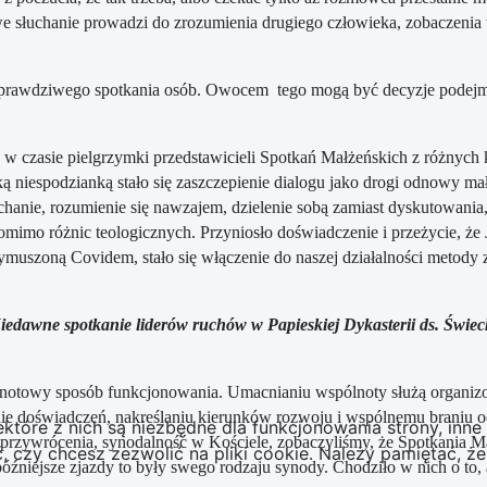
e słuchanie prowadzi do zrozumienia drugiego człowieka, zobaczenia 
o prawdziwego spotkania osób. Owocem tego mogą być decyzje podejmo
y w czasie pielgrzymki przedstawicieli Spotkań Małżeńskich z różnych
ką niespodzianką stało się zaszczepienie dialogu jako drogi odnowy 
anie, rozumienie się nawzajem, dzielenie sobą zamiast dyskutowania,
mimo różnic teologicznych. Przyniosło doświadczenie i przeżycie, że Je
 wymuszoną Covidem, stało się włączenie do naszej działalności metody
Niedawne spotkanie liderów ruchów w Papieskiej Dykasterii ds. Świec
otowy sposób funkcjonowania. Umacnianiu wspólnoty służą organizowa
 doświadczeń, nakreślaniu kierunków rozwoju i wspólnemu braniu odp
ektóre z nich są niezbędne dla funkcjonowania strony, inn
rzywrócenia, synodalność w Kościele, zobaczyliśmy, że Spotkania Mał
zy chcesz zezwolić na pliki cookie. Należy pamiętać, że 
źniejsze zjazdy to były swego rodzaju synody. Chodziło w nich o to,