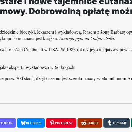
 stare i nowe tajemnice eutanaz
armowy. Dobrowolną opłatę moż
 dziedzinie bioetyki, lekarzem i wykładowcą. Razem z żoną Barbarą opu
yku polskim znana jest książka:
Aborcja pytania i odpowiedzi
.
nych mieście Cincinnati w USA. W 1983 roku z jego inicjatywy powsta
jako ekspert i wykładowca w 66 krajach.
 przez 700 stacji, dzięki czemu jest szeroko znany wielu milionom 
STODON
BLUESKY
PINTEREST
REDDIT
TUMBLR