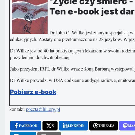
"Życie czy śmierć -
Ten e-book jest d
Dr John C. Willke jest znanym specjalistą w
edukacyjnych. Zostały one przetłumaczone na 28 języków. W jęz
Dr Willke jest od 40 lat praktykującym lekarzem w swoim rodzin
prezydentem do chwili obecnej.
Jako prezydent IRFL dr Willke wraz z żoną Barbarą występował 
Dr Willke prowadzi w USA codzienne audycje radiowe, emitowane
Pobierz e-book
kontakt:
poczta@hli.org.pl
FACEBOOK
X
LINKEDIN
THREADS
MA