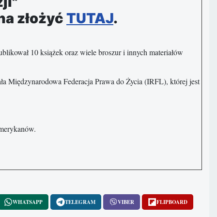
ji"
na złożyć
TUTAJ
.
blikował 10 książek oraz wiele broszur i innych materiałów
ła Międzynarodowa Federacja Prawa do Życia (IRFL), której jest
Amerykanów.
WHATSAPP
TELEGRAM
VIBER
FLIPBOARD