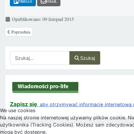
TRELLO
EMAIL
Szczegóły
Opublikowano: 09 listopad 2015
Poprzednia strona: Papież Franciszek do rodzin:
Poprzednia
Szukaj
Szukaj
Zapisz się
, aby otrzymywać informację internetową n
We use cookies
Na naszej stronie internetowej używamy plików cookie. Ni
użytkownika (Tracking Cookies). Możesz sam zdecydować, c
mogą być dostępne.