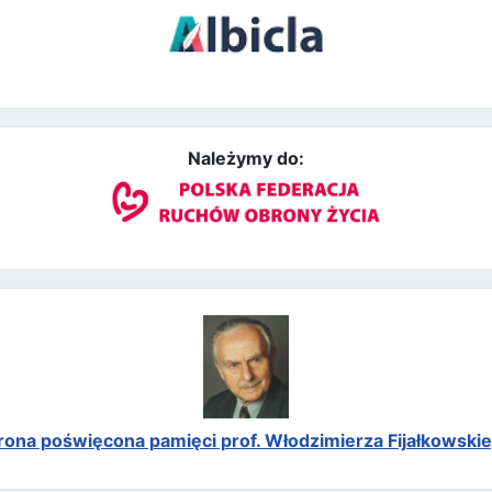
Należymy do:
rona poświęcona pamięci prof. Włodzimierza Fijałkowski