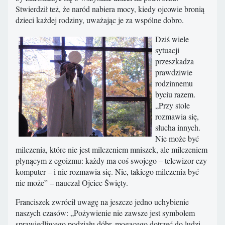
Stwierdził też, że naród nabiera mocy, kiedy ojcowie bronią
dzieci każdej rodziny, uważając je za wspólne dobro.
Dziś wiele
sytuacji
przeszkadza
prawdziwie
rodzinnemu
byciu razem.
„Przy stole
rozmawia się,
słucha innych.
Nie może być
milczenia, które nie jest milczeniem mniszek, ale milczeniem
płynącym z egoizmu: każdy ma coś swojego – telewizor czy
komputer – i nie rozmawia się. Nie, takiego milczenia być
nie może” – nauczał Ojciec Święty.
Franciszek zwrócił uwagę na jeszcze jedno uchybienie
naszych czasów: „Pożywienie nie zawsze jest symbolem
sprawiedliwego podziału dóbr, mogącego dotrzeć do ludzi,