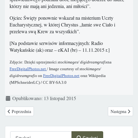
którzy nie mają ani jedzenia, ani miłości”.
Ojciec Święty ponownie wskazał na misterium Uczty
Eucharystycznej, w której Chrystus „łamie swe Ciało i
przelewa swą Krew za wszystkich”.
[Na podstawie serwisów informacyjnych: Radio
Watykańskie (ak) oraz – eKAI (br) – 11.11.2015 r.]
Zdjęcie: Dzięki uprzejmości
stockimages/
digidreamgrafix
na
FreeDigitalPhotos.net
/ Image courtesy of
stockimages/
digidreamgrafix
on
FreeDigitalPhotos.net
oraz Wikipedia
(MPSchneiderLC)
/
CC BY-SA 3.0
Szczegóły
Opublikowano: 13 listopad 2015
Poprzednia strona: Meksyk – wezwanie Matki Bożej do obrony życia
Następna strona
Poprzednia
Następna
Szukaj