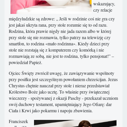
wskazujący,
czy relacje
międzyludzkie są zdrowe: „ Jeśli w rodzinie coś nie gra czy
jest jakaś ukryta rana, przy stole rozumie się to od razu.
Rodzina, która prawie nigdy nie jada razem albo w której
przy stole się nie rozmawia, tylko patrzy na telewizję czy
smartfon, to rodzina «mało rodzinna». Kiedy dzieci przy
stole nie rozstają się z komputerem czy komórką i nie
rozmawiają ze sobą, nie jest to rodzina, tylko pensjonat!” –
powiedział Papież.
Ojciec Święty zwrócił uwagę, że zawiązywanie wspólnoty
przy posiłku jest szczególnym powołaniem chrześcijan. Jezus
Chrystus chętnie nauczał przy stole i nieraz przedstawiał
Królestwo Boże jako ucztę. To właśnie przy świątecznej
wieczerzy - spożywanej z okazji Paschy - przekazał uczniom
swój duchowy testament, upamiętniający Jego Ofiarę: dar
Ciała i Krwi jako pokarmu i napoju zbawienia.
Franciszek