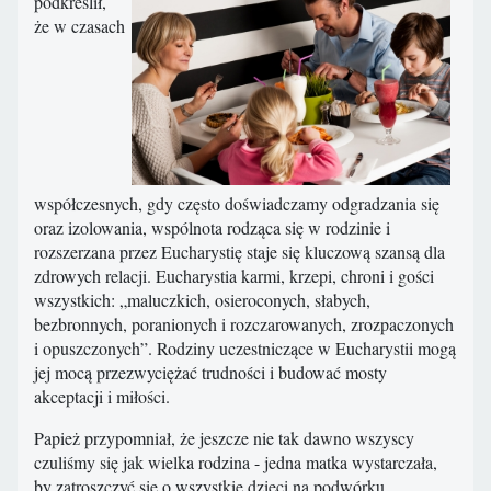
podkreślił,
że w czasach
współczesnych, gdy często doświadczamy odgradzania się
oraz izolowania, wspólnota rodząca się w rodzinie i
rozszerzana przez Eucharystię staje się kluczową szansą dla
zdrowych relacji. Eucharystia karmi, krzepi, chroni i gości
wszystkich: „maluczkich, osieroconych, słabych,
bezbronnych, poranionych i rozczarowanych, zrozpaczonych
i opuszczonych”. Rodziny uczestniczące w Eucharystii mogą
jej mocą przezwyciężać trudności i budować mosty
akceptacji i miłości.
Papież przypomniał, że jeszcze nie tak dawno wszyscy
czuliśmy się jak wielka rodzina - jedna matka wystarczała,
by zatroszczyć się o wszystkie dzieci na podwórku.