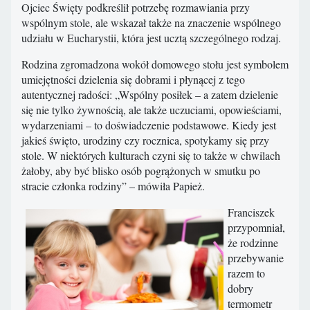
Ojciec Święty podkreślił potrzebę rozmawiania przy
wspólnym stole, ale wskazał także na znaczenie wspólnego
udziału w Eucharystii, która jest ucztą szczególnego rodzaj.
Rodzina
zgromadzona wokół domowego stołu jest symbolem
umiejętności dzielenia się dobrami i płynącej z tego
autentycznej radości: „Wspólny posiłek – a zatem dzielenie
się nie tylko żywnością, ale także uczuciami, opowieściami,
wydarzeniami – to doświadczenie podstawowe. Kiedy jest
jakieś święto, urodziny czy rocznica, spotykamy się przy
stole. W niektórych kulturach czyni się to także w chwilach
żałoby, aby być blisko osób pogrążonych w smutku po
stracie członka rodziny” – mówiła Papież.
Franciszek
przypomniał,
że rodzinne
przebywanie
razem to
dobry
termometr