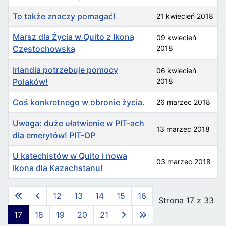
To także znaczy pomagać!
21 kwiecień 2018
Marsz dla Życia w Quito z Ikoną
09 kwiecień
Częstochowską
2018
Irlandia potrzebuje pomocy
06 kwiecień
Polaków!
2018
Coś konkretnego w obronie życia.
26 marzec 2018
Uwaga: duże ułatwienie w PIT-ach
13 marzec 2018
dla emerytów! PIT-OP
U katechistów w Quito i nowa
03 marzec 2018
Ikona dla Kazachstanu!
Spis artykułów
12
13
14
15
16
Strona 17 z 33
17
18
19
20
21