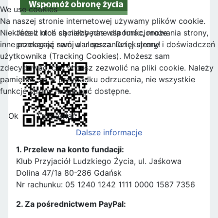
We use cookies
Na naszej stronie internetowej używamy plików cookie.
Niektóre z nich są niezbędne dla funkcjonowania strony,
Jeżeli ktoś chciałby nas wspomóc, może
inne pomagają nam w ulepszaniu tej strony i doświadczeń
przekazać swój dar serca. Dziękujemy!
użytkownika (Tracking Cookies). Możesz sam
zdecydować, czy chcesz zezwolić na pliki cookie. Należy
pamiętać, że w przypadku odrzucenia, nie wszystkie
funkcje strony mogą być dostępne.
Ok
Odmawiać
Dalsze informacje
1. Przelew na konto fundacji:
Klub Przyjaciół Ludzkiego Życia, ul. Jaśkowa
Dolina 47/1a 80-286 Gdańsk
Nr rachunku: 05 1240 1242 1111 0000 1587 7356
2. Za pośrednictwem PayPal: