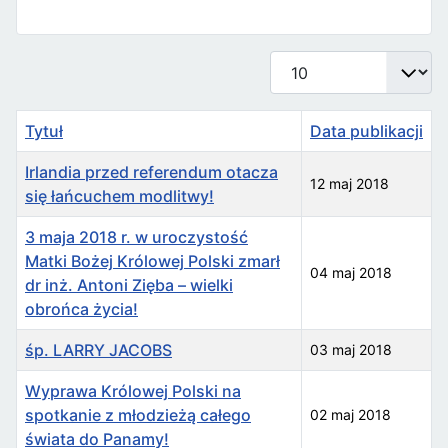
Pokaż #
Tytuł
Data publikacji
Irlandia przed referendum otacza
12 maj 2018
się łańcuchem modlitwy!
3 maja 2018 r. w uroczystość
Matki Bożej Królowej Polski zmarł
04 maj 2018
dr inż. Antoni Zięba – wielki
obrońca życia!
śp. LARRY JACOBS
03 maj 2018
Wyprawa Królowej Polski na
spotkanie z młodzieżą całego
02 maj 2018
świata do Panamy!