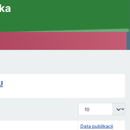
ska
J
Pokaż #
Data publikacji