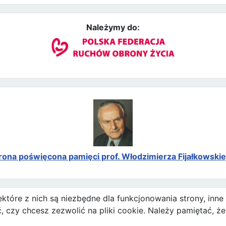
Należymy do:
rona poświęcona pamięci prof. Włodzimierza Fijałkowski
ektóre z nich są niezbędne dla funkcjonowania strony, inn
zy chcesz zezwolić na pliki cookie. Należy pamiętać, że 