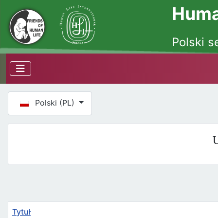
Human
Polski s
Wybierz swój język
Polski (PL)
U
Tytuł