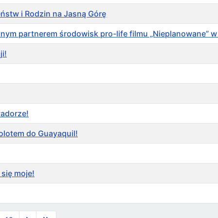
ństw i Rodzin na Jasną Górę
lnym partnerem środowisk pro-life filmu „Nieplanowane” w
i!
wadorze!
olotem do Guayaquil!
się moje!