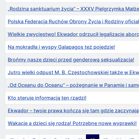
„Rodzina sanktuarium życia” – XXXV Pielgrzymka Małże
Polska Federacja Ruchów Obrony Życia i Rodziny oficja
Wielkie zwycięstwo! Ekwador odrzucił legalizację aborcj
Na mokradła i wyspy Galapagos też pojedzie!
Brońmy nasze dzieci przed genderową seksualizacją!
Jutro wielki odpust M. B. Częstochowskiej także w Ek
„Od Oceanu do Oceanu” – pożegnanie w Panamie i sam
Kto steruje informacją ten rządzi!
Ekwador – twoje prawa kończą się tam gdzie zaczynają 
Wakacje a dzieci się rodzą! Potrzebne nowe wyprawki!
Spis artykułów