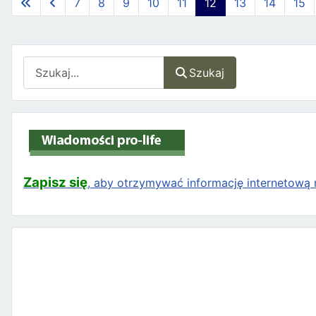
7
8
9
10
11
12
13
14
15
Szukaj
Szukaj
Zapisz się
, aby otrzymywać informację internetową n