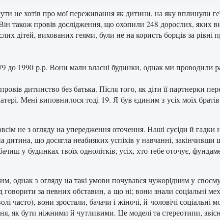
ути не хотів про мої переживання як дитини, на яку вплинули ге
Він також провів дослідження, що охопили 248 дорослих, яких 
их дітей, вихованих геями, були не на користь борців за рівні пра
79 до 1990 р.р. Вони мали власні будинки, однак ми проводили р
провів дитинство без батька. Після того, як діти її партнерки пе
матері. Мені виповнилося тоді 19. Я був єдиним з усіх моїх браті
всім не з огляду на упередження оточення. Наші сусіди й гадки н
на дитина, що досягла неабияких успіхів у навчанні, закінчивши
 бачиш у будинках твоїх однолітків, усіх, хто тебе оточує, фун
овим, однак з огляду на такі умови почувався чужорідним у своє
д говорити за певних обставин, а що ні; вони знали соціальні меха
олі часто), вони зростали, бачачи і жіночі, й чоловічі соціальні
ння, як бути ніжними й чутливими. Це моделі та стереотипи, зві