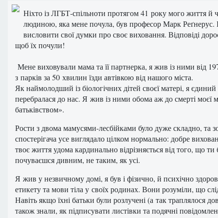
Ніхто із ЛГБТ‑спільноти протягом 41 року мого життя й ч
людиною, яка мене почула, був професор Марк Реґнерус. 
висловити свої думки про своє виховання. Відповіді доросл
щоб їх почули!
Мене виховували мама та її партнерка, я жив із ними від 19
з парків за 50 хвилин їзди автівкою від нашого міста.
Як наймолодший із біологічних дітей своєї матері, я єдиний 
перебралася до нас. Я жив із ними обома аж до смерті моєї 
батьківством».
Рости з двома мамусями-лесбійками було дуже складно, та зо
спостерігача усе виглядало цілком нормально: добре вихова
твоє життя удома кардинально відрізняється від того, що ти
почуваєшся дивним, не таким, як усі.
Я жив у незвичному домі, я був і фізично, й психічно здор
етикету та мови тіла у своїх родинах. Вони розуміли, що слі
Навіть якщо їхні батьки були розлучені (а так траплялося дов
також знали, як підписувати листівки та подячні повідомле