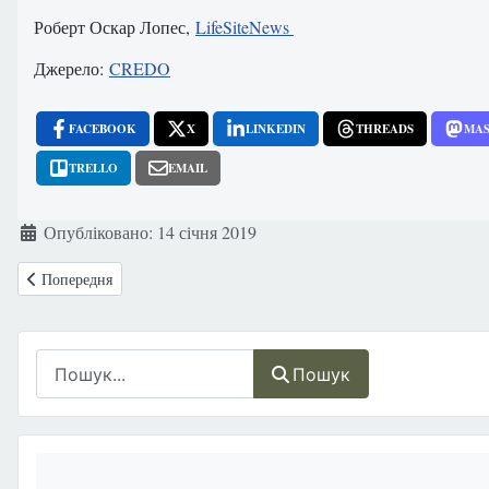
Роберт Оскар Лопес,
LifeSiteNews
Джерело:
CREDO
FACEBOOK
X
LINKEDIN
THREADS
MA
TRELLO
EMAIL
Деталі
Опубліковано: 14 січня 2019
Попередня стаття: 22-тижневі близнюки — серйозне свідчення проти
Попередня
Пошук
Пошук