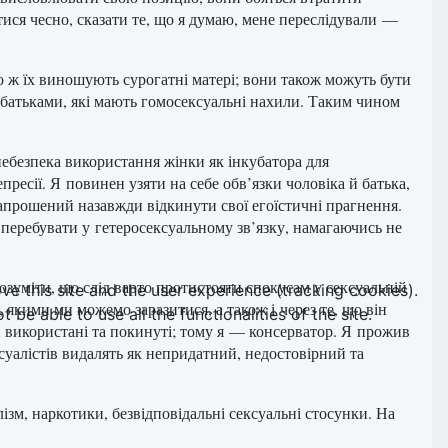
ися чесно, сказати те, що я думаю, мене переслідували —
бо ж їх виношують сурогатні матері; вони також можуть бути
х батьками, які мають гомосексуальні нахили. Таким чином
небезпека використання жінки як інкубатора для
есії. Я повинен узяти на себе обв’язки чоловіка й батька,
 запрошений назавжди відкинути свої егоїстичні прагнення.
перебувати у гетеросексуальному зв’язку, намагаючись не
зуміти, що слід варто протистояти спокусам у сексуальній
ve this site and the user experience (tracking cookies).
, якими ми можемо заразитися, а також і через те, що він
e able to use all the functionalities of the site.
 використані та покинуті; тому я — консерватор. Я прожив
суалістів видалять як непридатний, недостовірний та
ізм, наркотики, безвідповідальні сексуальні стосунки. На