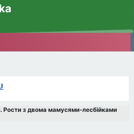
ska
J
ні. Рости з двома мамусями-лесбійками