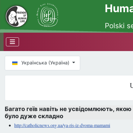
Human
Polski s
Оберіть свою мову
Українська (Україна)
U
Багато геїв навіть не усвідомлюють, якою
було дуже складно
http://catholicnews.org.ua/ya-ris-iz-dvoma-mamami