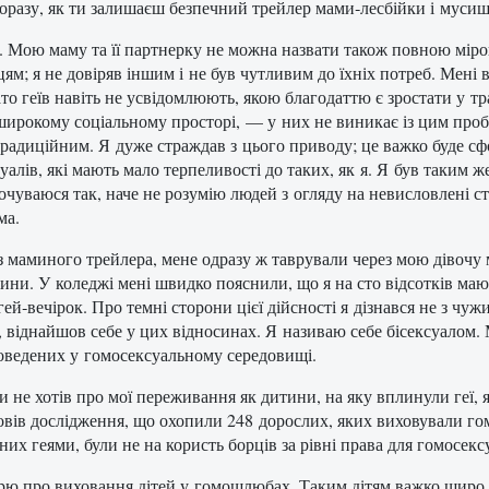
оразу, як ти залишаєш безпечний трейлер мами‑лесбійки і мусиш
і. Мою маму та її партнерку не можна назвати також повною міро
м; я не довіряв іншим і не був чутливим до їхніх потреб. Мені 
ато геїв навіть не усвідомлюють, якою благодаттю є зростати у т
ирокому соціальному просторі, — у них не виникає із цим пробл
 традиційним. Я дуже страждав з цього приводу; це важко буде 
алів, які мають мало терпеливості до таких, як я. Я був таким же
чуваюся так, наче не розумію людей з огляду на невисловлені стате
ма.
із маминого трейлера, мене одразу ж таврували через мою дівочу 
чини. У коледжі мені швидко пояснили, що я на сто відсотків маю
й‑вечірок. Про темні сторони цієї дійсності я дізнався не з чужи
, віднайшов себе у цих відносинах. Я називаю себе бісексуалом.
роведених у гомосексуальному середовищі.
и не хотів про мої переживання як дитини, на яку вплинули геї,
ровів дослідження, що охопили 248 дорослих, яких виховували г
х геями, були не на користь борців за рівні права для гомосексуал
ворю про виховання дітей у гомошлюбах. Таким дітям важко щиро