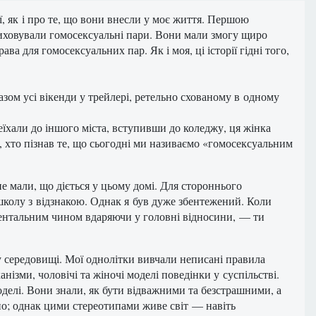
ї, як і про те, що вони внесли у моє життя. Першою
виховували гомосексуальні пари. Вони мали змогу щиро
ва для гомосексуальних пар. Як і моя, ці історії гідні того,
азом усі вікенди у трейлері, ретельно схованому в одному
реїхали до іншого міста, вступивши до коледжу, ця жінка
в, хто пізнав те, що сьогодні ми називаємо «гомосексуальним
е мали, що діється у цьому домі. Для стороннього
 школу з відзнакою. Однак я був дуже збентежений. Коли
даментальним чином вдаряючи у головні відносини, — ти
му середовищі. Мої однолітки вивчали неписані правила
нізми, чоловічі та жіночі моделі поведінки у суспільстві.
 моделі. Вони знали, як бути відважними та безстрашними, а
сно; однак цими стереотипами живе світ — навіть