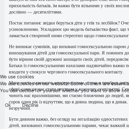
прихильність батьків, їм важко бути вільними у своїх висл
дослівно — десятиліттями.
Постає питання: звідки беруться діти у геїв та лесбійок? О
усиновленими. Ускладнює цю модель батьківства факт, що та
ламається створений ними стереотип щодо гомосексуально
Не виникає сумнівів, що виховані гомосексуальною парою ді
виношування дітей для гомосексуальної пари. Я повинен доп
бути вірним своїй дружині захищати своїх дітей, передовсім
Батьки із гомосексуальними нахилами надзвичайно важко пе
входити у спокуси чергового гомосексуального контакту.
We use cookies
Мене часто називають консерватором, однак я прибрав доста
We use cookies on our website. Some of them are essential f
сфері: саме це має стати центром у кожному суспільстві. Сек
You can decide for yourself whether you want to allow cookie
чинить нас вразливішими, ми стаємо ближчими до людей, як
сорок один рік із відчуттям, що я дивна людина, що я дивак
Ok
Decline
незручний.
Бути дивним важко, без огляду на легалізацію одностатевих 
дітей, вихованих гомосексуальними парами, чекає важкий щля