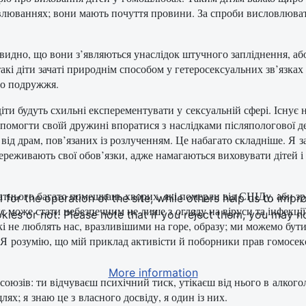
овлюваннях; вони мають почуття провини. За спроби висловлюват
чевидно, що вони з’являються унаслідок штучного запліднення, а
кі діти зачаті природнім способом у гетеросексуальних зв’язка
го подружжя.
ти будуть схильні експерементувати у сексуальній сфері. Існує 
омогти своїй дружині впоратися з наслідками післяпологової депр
 від драм, пов’язаних із розлученням. Це набагато складніше. Я
реживають свої обов’язки, адже намагаються виховувати дітей і 
тнього багато помешкань хворих, які померли від СНІДу, аби зро
or the operation of the site, while others help us to impro
с може стати небезпечним не лише з огляду на віруси та інфекції
s or not. Please note that if you reject them, you may not b
і не люблять нас, вразливішими на горе, образу; ми можемо бути
. Я розумію, що мій приклад активісти й поборники прав гомосек
More information
союзів: ти відчуваєш психічний тиск, утікаєш від нього в алкогол
х; я знаю це з власного досвіду, я один із них.