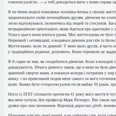
гомосексуалісти, — а тобі доводиться мати з ними справу щ
Я не бачив моделі поведінки чоловіка‑батька у своєму житт
запропонувати своїм потенційним друзям, дівчатам чи хлопця
легко відчужувався, ізолюючись від людей та стосунків. Баг
нетрадиційною орієнтацією, якщо йдеться про адаптацію у ш
Усього цього вони вчаться удома. Моє життя вдома не було
Нервовий і нетямущий, я видавася дивним для геїв та бісексу
Життя важке, коли ти дивний! У мене мало друзів, я часто по
у традиційних родинах, розуміють. Вони отримали це задар
Я й гадки не мав, як сподобатися дівчатам. Коли я виходив 
дивакуватість. Нічого дивного також, що в мене не було дів
зранений смертю мами, я покинув коледж і потрапив у вир ге
жінку, і на превеликий подив мене самого та мого оточення
шлях. Важко бути гетеросексуалом після майже 30 років, п
Ніхто із ЛГБТ‑спільноти протягом 41 року мого життя й чут
яка мене почула, був професор Марк Реґнерус. Він також п
думки про своє виховання. Відповіді дорослих дітей, виховани
Шануючи пам’ять своєї матері, я не добираю слів, коли го