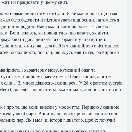
 жити й працювати у цьому світі.
ю матерями, вони ними не були. Я не мав нічого, що б міг
важко було будувати й підтримувати відносини, натомість я
радиційній родині. Навітьколи вони борються зі своєю
ем. Вони знають, як поводитися, що казати, як діяти.
сформулювати дослідникам та оформити у статистики.
 дивним для них, як і для осіб із традиційною орієнтацією.
ві особливості, посили, що їх усі, навіть геї, які виросли
манірність і характерну мову, кумедний одяг та
 бути геєм, і вибору в мене нема. Переляканий, а потім
х слів… Зі мною діялися жахливі речі. У 28 я раптом зустрів
 Мені б довелося написати кілька книжок, аби пояснити свій
 як і про те, що вони внесли у моє життя. Першою людиною,
омосексуальні пари. Вони мали змогу щиро висловити свої
ьних пар. Як і моя, ці історії гідні того, щоб їх почули!
 висловлювати свою позицію, вони бояться втратити