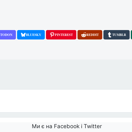
STODON
BLUESKY
PINTEREST
REDDIT
TUMBLR
 абортів
Ми є на Facebook і Twitter